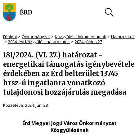
Főoldal
Önkormányzat
Közgyűlési dokumentumok
Határozatok
2024. évi Közgyűlési határozatok
2024. június 27
181/2024. (VI. 27.) határozat -
energetikai támogatás igénybevétele
érdekében az Érd belterület 13745
hrsz-ú ingatlanra vonatkozó
tulajdonosi hozzájárulás megadása
Közzétéve:
2024. jún. 28.
Érd Megyei Jogú Város Önkormányzat
Közgyűlésének