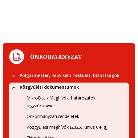
ÖNKORMÁNYZAT
Polgármester, képviselő-testület, bizottságok
Közgyűlési dokumentumok
MikroDat - Meghívók, határozatok,
jegyzőkönyvek
Önkormányzati rendeletek
Közgyűlési meghívók (2025. június 04-ig)
Előterjesztések