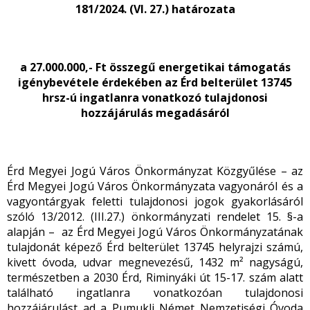
181/2024. (VI. 27.) határozata
a 27.000.000,- Ft összegű energetikai támogatás
igénybevétele érdekében az Érd belterület 13745
hrsz-ú ingatlanra vonatkozó tulajdonosi
hozzájárulás megadásáról
Érd Megyei Jogú Város Önkormányzat Közgyűlése – az
Érd Megyei Jogú Város Önkormányzata vagyonáról és a
vagyontárgyak feletti tulajdonosi jogok gyakorlásáról
szóló 13/2012. (III.27.) önkormányzati rendelet 15. §-a
alapján – az Érd Megyei Jogú Város Önkormányzatának
tulajdonát képező Érd belterület 13745 helyrajzi számú,
kivett óvoda, udvar megnevezésű, 1432 m² nagyságú,
természetben a 2030 Érd, Riminyáki út 15-17. szám alatt
található ingatlanra vonatkozóan tulajdonosi
hozzájárulást ad a Pumukli Német Nemzetiségi Óvoda