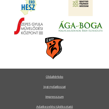
Oldaltérkép
Jogi nyilatkozat
Impresszum
Adatkezelési tájékoztató