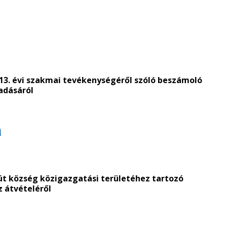
013. évi szakmai tevékenységéről szóló beszámoló
adásáról
a
út község közigazgatási területéhez tartozó
z átvételéről