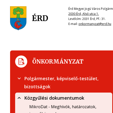
Érd Megyei Jogú Város Polgárme
2030 Érd, Alsó utca 1.
Levélcím: 2031 Érd, Pf.: 31.
E-mail:
onkormanyzat@erd.hu
ÖNKORMÁNYZAT
Polgármester, képviselő-testület,
bizottságok
Közgyűlési dokumentumok
MikroDat - Meghívók, határozatok,