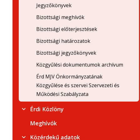
Jegyzőkönyvek
Bizottsági meghívók
Bizottsági előterjesztések
Bizottsági határozatok
Bizottsági jegyzőkönyvek
Közgyűlési dokumentumok archívum
Érd MJV Önkormányzatának
Közgyűlése és szervei Szervezeti és
Működési Szabályzata
Érdi Közlöny
Meghívók
Közérdekű adatok