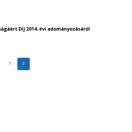
ságáért Díj 2014. évi adományozásáról
1
2