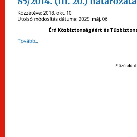
85/2014. (III. 20.) határozata
Közzétéve:
2018. okt. 10.
Utolsó módosítás dátuma:
2025. máj. 06.
Érd Közbiztonságáért és Tűzbizton
Tovább...
Előző oldal