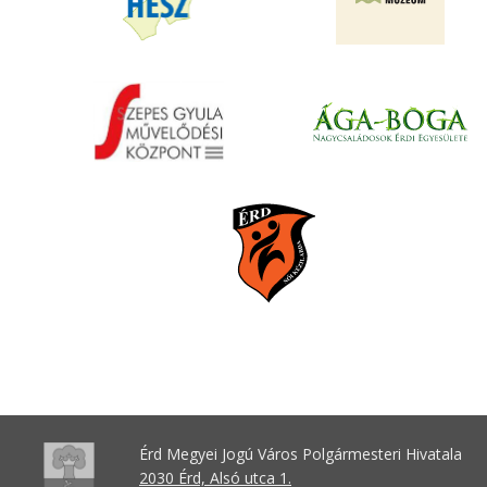
Érd Megyei Jogú Város Polgármesteri Hivatala
2030 Érd, Alsó utca 1.