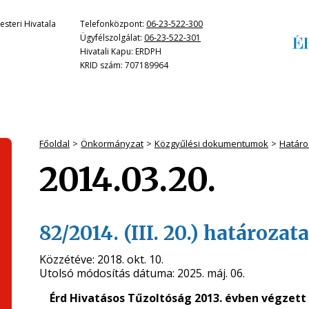
steri Hivatala
Telefonközpont:
06-23-522-300
Ügyfélszolgálat:
06-23-522-301
Hivatali Kapu: ERDPH
KRID szám: 707189964
Főoldal
Önkormányzat
Közgyűlési dokumentumok
Határo
2014.03.20.
82/2014. (III. 20.) határozata
Közzétéve:
2018. okt. 10.
Utolsó módosítás dátuma:
2025. máj. 06.
Érd Hivatásos Tűzoltóság 2013. évben végzett