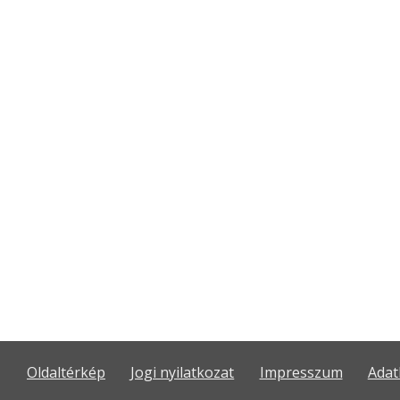
Oldaltérkép
Jogi nyilatkozat
Impresszum
Adat