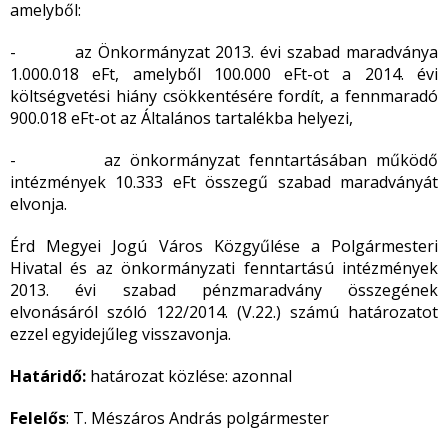
amelyből:
- az Önkormányzat 2013. évi szabad maradványa
1.000.018 eFt, amelyből 100.000 eFt-ot a 2014. évi
költségvetési hiány csökkentésére fordít, a fennmaradó
900.018 eFt-ot az Általános tartalékba helyezi,
- az önkormányzat fenntartásában működő
intézmények 10.333 eFt összegű szabad maradványát
elvonja.
Érd Megyei Jogú Város Közgyűlése a Polgármesteri
Hivatal és az önkormányzati fenntartású intézmények
2013. évi szabad pénzmaradvány összegének
elvonásáról szóló 122/2014. (V.22.) számú határozatot
ezzel egyidejűleg visszavonja.
Határidő:
határozat közlése: azonnal
Felelős
: T. Mészáros András polgármester