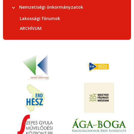
Nemzetiségi önkormányzatok
Lakossági fórumok
ARCHÍVUM