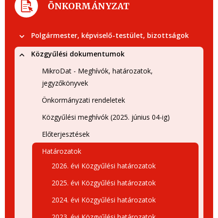
ÖNKORMÁNYZAT
Polgármester, képviselő-testület, bizottságok
Közgyűlési dokumentumok
MikroDat - Meghívók, határozatok,
jegyzőkönyvek
Önkormányzati rendeletek
Közgyűlési meghívók (2025. június 04-ig)
Előterjesztések
Határozatok
2026. évi Közgyűlési határozatok
2025. évi Közgyűlési határozatok
2024. évi Közgyűlési határozatok
2023. évi Közgyűlési határozatok