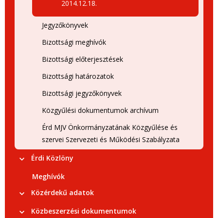
2014.12.18.
Jegyzőkönyvek
Bizottsági meghívók
Bizottsági előterjesztések
Bizottsági határozatok
Bizottsági jegyzőkönyvek
Közgyűlési dokumentumok archívum
Érd MJV Önkormányzatának Közgyűlése és
szervei Szervezeti és Működési Szabályzata
Érdi Közlöny
Meghívók
Közérdekű adatok
Közbeszerzési dokumentumok