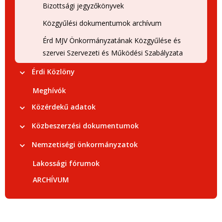
Bizottsági jegyzőkönyvek
Közgyűlési dokumentumok archívum
Érd MJV Önkormányzatának Közgyűlése és
szervei Szervezeti és Működési Szabályzata
Érdi Közlöny
Meghívók
Közérdekű adatok
Közbeszerzési dokumentumok
Nemzetiségi önkormányzatok
Lakossági fórumok
ARCHÍVUM