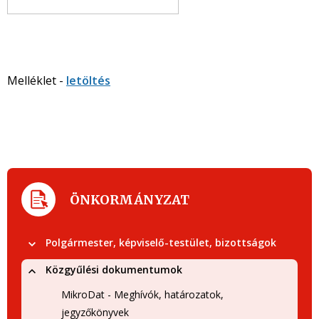
Melléklet -
letöltés
ÖNKORMÁNYZAT
Polgármester, képviselő-testület, bizottságok
Közgyűlési dokumentumok
MikroDat - Meghívók, határozatok,
jegyzőkönyvek