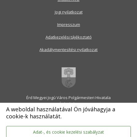
Jogi nyilatkozat
Impresszum
Adatkezelési tájékoztató
Akadálymentesítési nyilatkozat
Érd Megyei Jogú Város Polgármesteri Hivatala
2030 Érd, Alsó utca 1.
A weboldal használatával Ön jóváhagyja a
Levélcím: 2031 Érd, Pf.: 31
cookie-k használatát.
E-mail:
onkormanyzat@erd.hu
Telefonközpont:
06-23-522-300
Ügyfélszolgálat:
06-23-522-301
Adat-, és cookie kezelési szabályzat