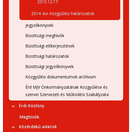
2015.12.17.
2014. évi Közgyűlési határozatok
Jegyzőkönyvek
Bizottsági meghívók
Bizottsági előterjesztések
Bizottsági határozatok
Bizottsági jegyzőkönyvek
Közgyűlési dokumentumok archívum
Érd MJV Önkormányzatának Közgyűlése és
szervei Szervezeti és Működési Szabályzata
Érdi Közlöny
Meghívók
Közérdekű adatok