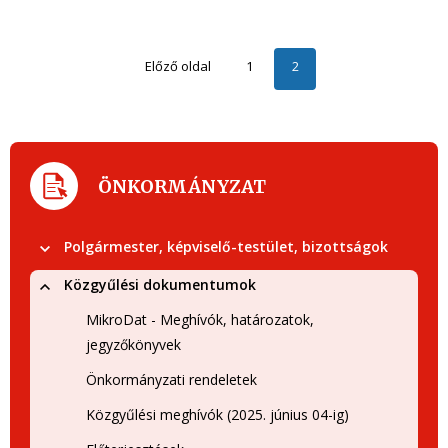
Előző oldal
1
2
ÖNKORMÁNYZAT
Polgármester, képviselő-testület, bizottságok
Közgyűlési dokumentumok
MikroDat - Meghívók, határozatok,
jegyzőkönyvek
Önkormányzati rendeletek
Közgyűlési meghívók (2025. június 04-ig)