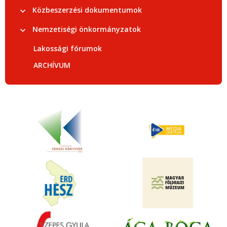
Közbeszerzési dokumentumok
Nemzetiségi önkormányzatok
Lakossági fórumok
ARCHÍVUM