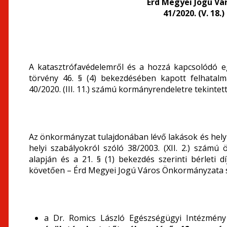
Érd Megyei Jogú Vá
41/2020. (V. 18
A katasztrófavédelemről és a hozzá kapcsolódó e
törvény 46. § (4) bekezdésében kapott felhatal
40/2020. (III. 11.) számú kormányrendeletre tekintet
Az önkormányzat tulajdonában lévő lakások és hely
helyi szabályokról szóló 38/2003. (XII. 2.) számú
alapján és a 21. § (1) bekezdés szerinti bérleti
követően – Érd Megyei Jogú Város Önkormányzata sz
a Dr. Romics László Egészségügyi Intézmény 