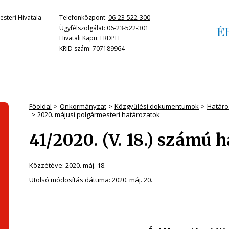
steri Hivatala
Telefonközpont:
06-23-522-300
Ügyfélszolgálat:
06-23-522-301
Hivatali Kapu: ERDPH
KRID szám: 707189964
Főoldal
Önkormányzat
Közgyűlési dokumentumok
Határo
2020. májusi polgármesteri határozatok
41/2020. (V. 18.) számú 
Közzétéve:
2020. máj. 18.
Utolsó módosítás dátuma:
2020. máj. 20.