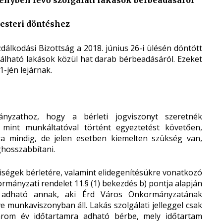
ényben lévő szolgálati lakások bérbeadásáról
esteri döntéshez
dálkodási Bizottság a 2018. június 26-i ülésén döntött
álható lakások közül hat darab bérbeadásáról. Ezeket
1-jén lejárnak.
nyzathoz, hogy a bérleti jogviszonyt szeretnék
 mint munkáltatóval történt egyeztetést követően,
ra mindig, de jelen esetben kiemelten szükség van,
ghosszabbítani.
iségek bérletére, valamint elidegenítésükre vonatkozó
kormányzati rendelet 11.§ (1) bekezdés b) pontja alapján
be adható annak, aki Érd Város Önkormányzatának
e munkaviszonyban áll. Lakás szolgálati jelleggel csak
 három év időtartamra adható bérbe, mely időtartam