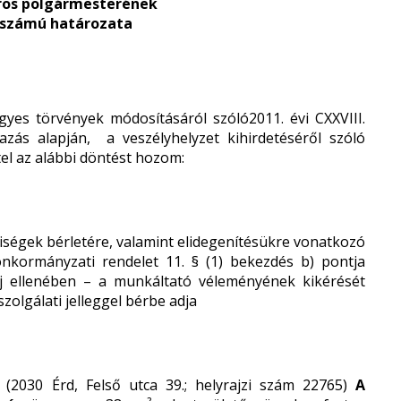
ros polgármesterének
.) számú határozata
gyes törvények módosításáról
szóló2011. évi CXXVIII.
mazás alapján,
a veszélyhelyzet kihirdetéséről szóló
tel az alábbi döntést hozom:
iségek bérletére, valamint elidegenítésükre vonatkozó
 önkormányzati rendelet 11. § (1) bekezdés b) pontja
 díj ellenében – a munkáltató véleményének kikérését
olgálati jelleggel bérbe adja
(2030 Érd, Felső utca 39.; helyrajzi szám 22765)
A