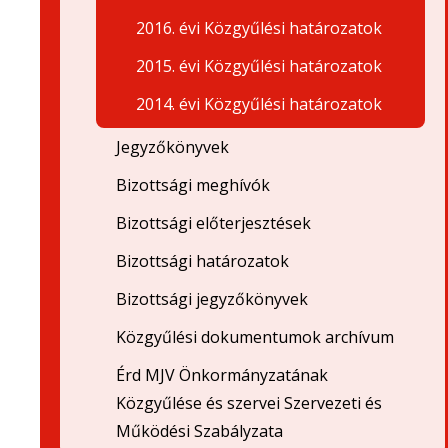
2016. évi Közgyűlési határozatok
2015. évi Közgyűlési határozatok
2014. évi Közgyűlési határozatok
Jegyzőkönyvek
Bizottsági meghívók
Bizottsági előterjesztések
Bizottsági határozatok
Bizottsági jegyzőkönyvek
Közgyűlési dokumentumok archívum
Érd MJV Önkormányzatának
Közgyűlése és szervei Szervezeti és
Működési Szabályzata