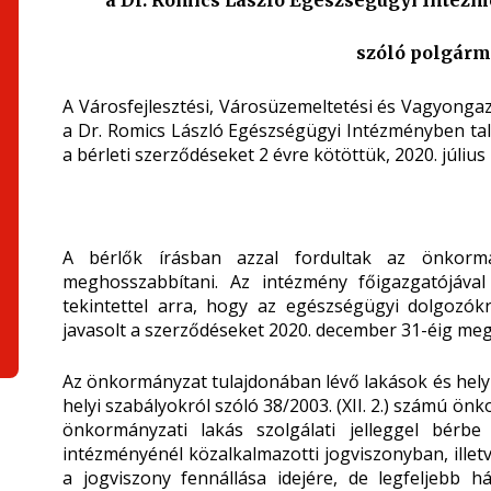
a Dr. Romics László Egészségügyi Intézm
szóló polgárm
A Városfejlesztési, Városüzemeltetési és Vagyongaz
a Dr. Romics László Egészségügyi Intézményben tal
a bérleti szerződéseket 2 évre kötöttük, 2020. július 
A bérlők írásban azzal fordultak az önkormá
meghosszabbítani. Az intézmény főigazgatójával
tekintettel arra, hogy az egészségügyi dolgozók
javasolt a szerződéseket 2020. december 31-éig me
Az önkormányzat tulajdonában lévő lakások és hely
helyi szabályokról szóló 38/2003. (XII. 2.) számú ön
önkormányzati lakás szolgálati jelleggel bér
intézményénél közalkalmazotti jogviszonyban, illetv
a jogviszony fennállása idejére, de legfeljebb