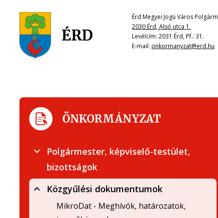
Érd Megyei Jogú Város Polgárme
2030 Érd, Alsó utca 1.
Levélcím: 2031 Érd, Pf.: 31.
E-mail:
onkormanyzat@erd.hu
ÖNKORMÁNYZAT
Polgármester, képviselő-testület,
bizottságok
Közgyűlési dokumentumok
MikroDat - Meghívók, határozatok,