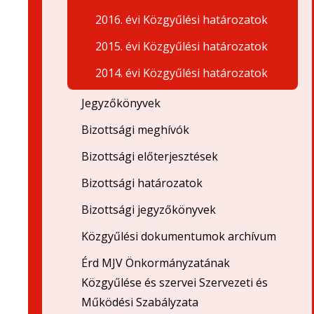
2016. évi Közgyűlési határozatok
2015. évi Közgyűlési határozatok
2014. évi Közgyűlési határozatok
Jegyzőkönyvek
Bizottsági meghívók
Bizottsági előterjesztések
Bizottsági határozatok
Bizottsági jegyzőkönyvek
Közgyűlési dokumentumok archívum
Érd MJV Önkormányzatának
Közgyűlése és szervei Szervezeti és
Működési Szabályzata