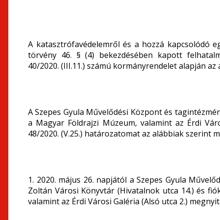
A katasztrófavédelemről és a hozzá kapcsolódó eg
törvény 46. § (4) bekezdésében kapott felhatalm
40/2020. (III.11.) számú kormányrendelet alapján az
A Szepes Gyula Művelődési Központ és tagintézmény
a Magyar Földrajzi Múzeum, valamint az Érdi Vá
48/2020. (V.25.) határozatomat az alábbiak szerint 
1. 2020. május 26. napjától a Szepes Gyula Művelőd
Zoltán Városi Könyvtár (Hivatalnok utca 14.) és fi
valamint az Érdi Városi Galéria (Alsó utca 2.) megny