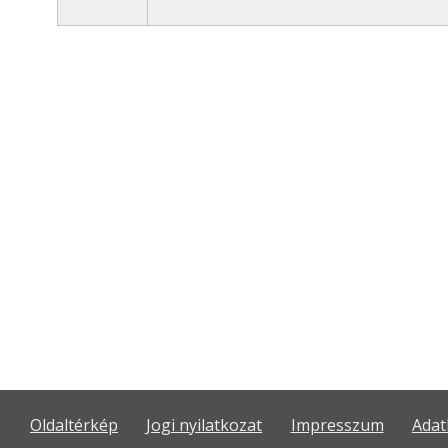
Oldaltérkép
Jogi nyilatkozat
Impresszum
Adat