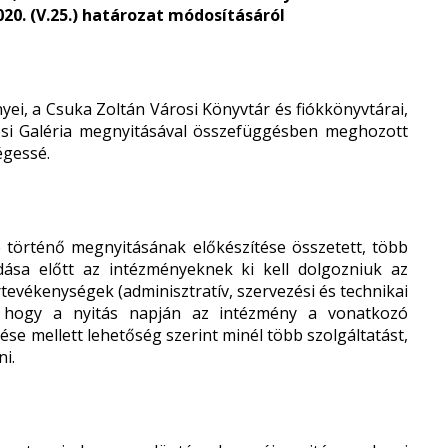
. (V.25.) határozat módosításáról
ei, a Csuka Zoltán Városi Könyvtár és fiókkönyvtárai,
osi Galéria megnyitásával összefüggésben meghozott
égessé.
 történő megnyitásának előkészítése összetett, több
adása előtt az intézményeknek ki kell dolgozniuk az
tevékenységek (adminisztratív, szervezési és technikai
k, hogy a nyitás napján az intézmény a vonatkozó
tése mellett lehetőség szerint minél több szolgáltatást,
ni.