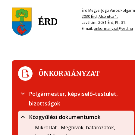
Érd Megyei Jogú Város Polgárme
2030 Érd, Alsó utca 1.
Levélcím: 2031 Érd, Pf.: 31.
E-mail:
onkormanyzat@erd.hu
ÖNKORMÁNYZAT
Polgármester, képviselő-testület,
bizottságok
Közgyűlési dokumentumok
MikroDat - Meghívók, határozatok,