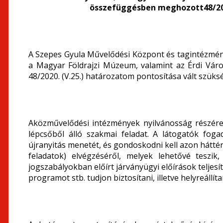
összefüggésben meghozott48/2020
A Szepes Gyula Művelődési Központ és tagintézmény
a Magyar Földrajzi Múzeum, valamint az Érdi Vár
48/2020. (V.25.) határozatom pontosítása vált szüks
Aközművelődési intézmények nyilvánosság részére
lépcsőből álló szakmai feladat. A látogatók fog
újranyitás menetét, és gondoskodni kell azon háttér
feladatok) elvégzéséről, melyek lehetővé teszi
jogszabályokban előírt járványügyi előírások teljesí
programot stb. tudjon biztosítani, illetve helyreállíta