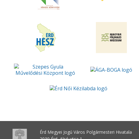
Érd Megyei Jogú Város Polgármesteri Hivatala
2030 Érd, Alsó utca 1.