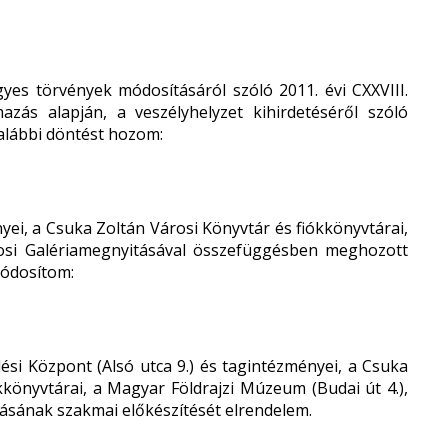
yes törvények módosításáról szóló 2011. évi CXXVIII.
azás alapján, a veszélyhelyzet kihirdetéséről szóló
 alábbi döntést hozom:
ei, a Csuka Zoltán Városi Könyvtár és fiókkönyvtárai,
rosi Galériamegnyitásával összefüggésben meghozott
módosítom:
ési Központ (Alsó utca 9.) és tagintézményei, a Csuka
ókkönyvtárai, a Magyar Földrajzi Múzeum (Budai út 4.),
itásának szakmai előkészítését elrendelem.