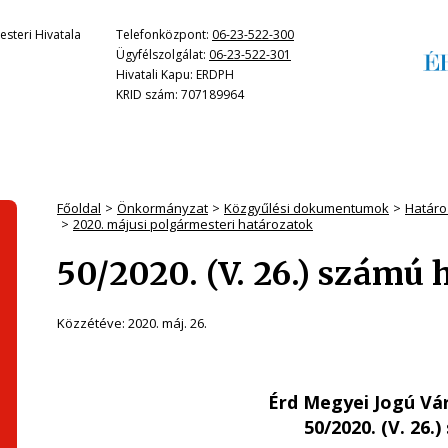
steri Hivatala
Telefonközpont:
06-23-522-300
Ügyfélszolgálat:
06-23-522-301
Hivatali Kapu: ERDPH
KRID szám: 707189964
Főoldal
Önkormányzat
Közgyűlési dokumentumok
Határo
2020. májusi polgármesteri határozatok
50/2020. (V. 26.) számú 
Közzétéve:
2020. máj. 26.
Érd Megyei Jogú Vá
50/2020. (V. 26.