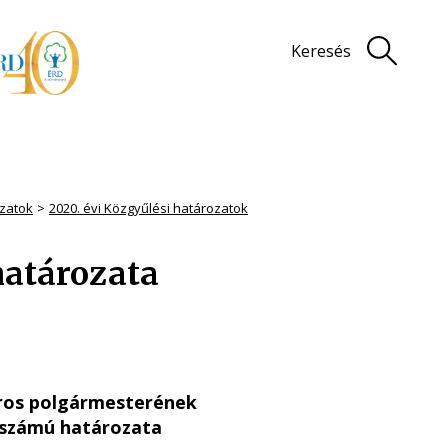
Keresés
zatok
2020. évi Közgyűlési határozatok
határozata
ros polgármesterének
) számú határozata