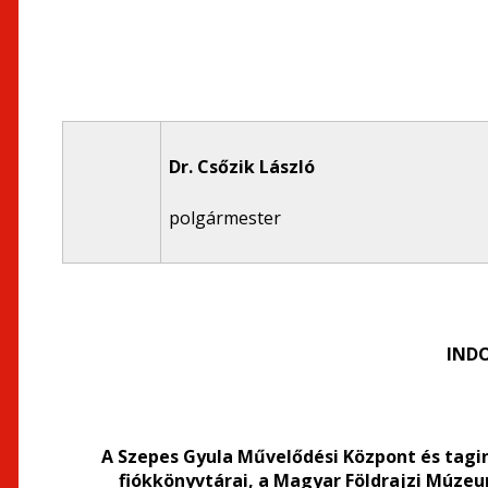
Dr. Csőzik László
polgármester
IND
A Szepes Gyula Művelődési Központ és tagi
fiókkönyvtárai, a Magyar Földrajzi Múzeum