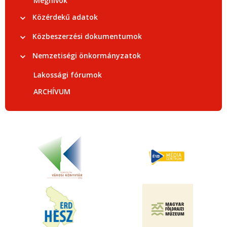
Meghívók
Közérdekű adatok
Közbeszerzési dokumentumok
Nemzetiségi önkormányzatok
Lakossági fórumok
ARCHÍVUM