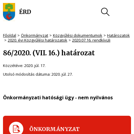
Főoldal
Önkormányzat
Közgyűlési dokumentumok
Határozatok
2020. évi Közgyűlési határozatok
2020.07.16. rendkívüli
86/2020. (VII. 16.) határozat
Közzétéve:
2020. júl. 17.
Utolsó módosítás dátuma:
2020. júl. 27.
Önkormányzati hatósági ügy - nem nyilvános
ÖNKORMÁNYZAT