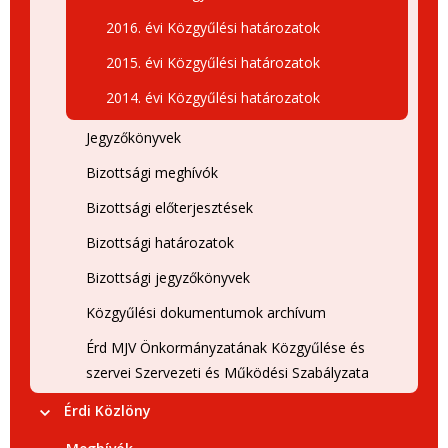
2016. évi Közgyűlési határozatok
2015. évi Közgyűlési határozatok
2014. évi Közgyűlési határozatok
Jegyzőkönyvek
Bizottsági meghívók
Bizottsági előterjesztések
Bizottsági határozatok
Bizottsági jegyzőkönyvek
Közgyűlési dokumentumok archívum
Érd MJV Önkormányzatának Közgyűlése és
szervei Szervezeti és Működési Szabályzata
Érdi Közlöny