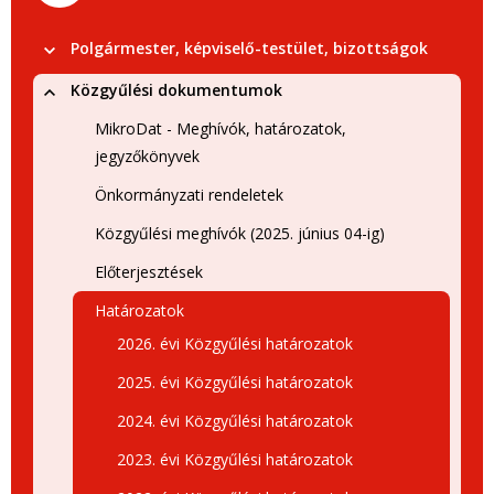
Polgármester, képviselő-testület, bizottságok
Közgyűlési dokumentumok
MikroDat - Meghívók, határozatok,
jegyzőkönyvek
Önkormányzati rendeletek
Közgyűlési meghívók (2025. június 04-ig)
Előterjesztések
Határozatok
2026. évi Közgyűlési határozatok
2025. évi Közgyűlési határozatok
2024. évi Közgyűlési határozatok
2023. évi Közgyűlési határozatok