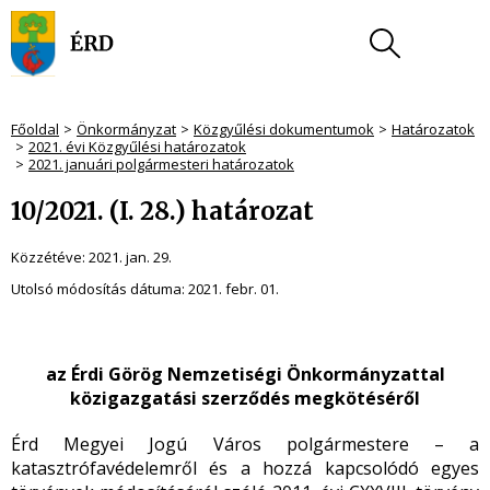
Főoldal
Önkormányzat
Közgyűlési dokumentumok
Határozatok
2021. évi Közgyűlési határozatok
2021. januári polgármesteri határozatok
10/2021. (I. 28.) határozat
Közzétéve:
2021. jan. 29.
Utolsó módosítás dátuma:
2021. febr. 01.
az Érdi Görög Nemzetiségi Önkormányzattal
közigazgatási szerződés megkötéséről
Érd Megyei Jogú Város polgármestere – a
katasztrófavédelemről és a hozzá kapcsolódó egyes