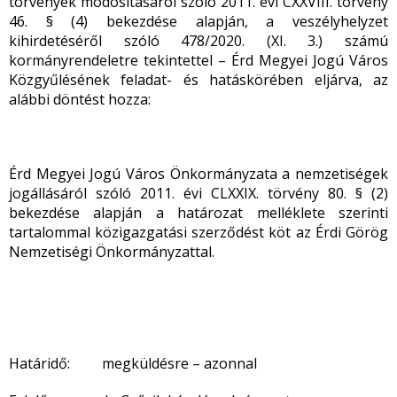
törvények módosításáról szóló 2011. évi CXXVIII. törvény
46. § (4) bekezdése alapján, a veszélyhelyzet
kihirdetéséről szóló 478/2020. (XI. 3.) számú
kormányrendeletre tekintettel – Érd Megyei Jogú Város
Közgyűlésének feladat- és hatáskörében eljárva, az
alábbi döntést hozza:
Érd Megyei Jogú Város Önkormányzata a nemzetiségek
jogállásáról szóló 2011. évi CLXXIX. törvény 80. § (2)
bekezdése alapján a határozat melléklete szerinti
tartalommal közigazgatási szerződést köt az Érdi Görög
Nemzetiségi Önkormányzattal.
Határidő: megküldésre – azonnal