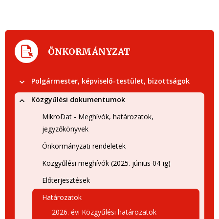
ÖNKORMÁNYZAT
Polgármester, képviselő-testület, bizottságok
Közgyűlési dokumentumok
MikroDat - Meghívók, határozatok,
jegyzőkönyvek
Önkormányzati rendeletek
Közgyűlési meghívók (2025. június 04-ig)
Előterjesztések
Határozatok
2026. évi Közgyűlési határozatok