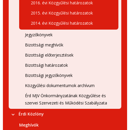
2016. évi Közgyűlési határozatok
2015. évi Közgyűlési határozatok
2014. évi Közgyűlési határozatok
Jegyzőkönyvek
Bizottsági meghívók
Bizottsági előterjesztések
Bizottsági határozatok
Bizottsági jegyzőkönyvek
Közgyűlési dokumentumok archívum
Érd MJV Önkormányzatának Közgyűlése és
szervei Szervezeti és Működési Szabályzata
Érdi Közlöny
Meghívók