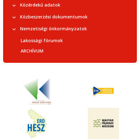
Közérdekű adatok
Közbeszerzési dokumentumok
Nemzetiségi önkormányzatok
Lakossági fórumok
ARCHÍVUM