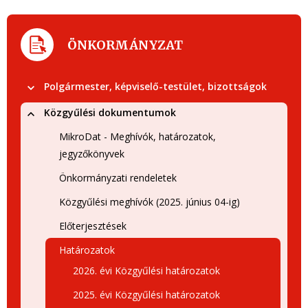
ÖNKORMÁNYZAT
Polgármester, képviselő-testület, bizottságok
Közgyűlési dokumentumok
MikroDat - Meghívók, határozatok,
jegyzőkönyvek
Önkormányzati rendeletek
Közgyűlési meghívók (2025. június 04-ig)
Előterjesztések
Határozatok
2026. évi Közgyűlési határozatok
2025. évi Közgyűlési határozatok