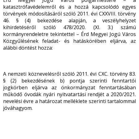
Érd Megyei Jogú Város polgármestere – a
katasztrófavédelemről és a hozzá kapcsolódó egyes
törvények módosításáról szóló 2011. évi CXXVIII. törvény
46. § (4) bekezdése alapján, a veszélyhelyzet
kihirdetéséről szóló 478/2020. (XI. 3.) számú
kormányrendeletre tekintettel – Érd Megyei Jogú Város
Közgyűlésének feladat- és hatáskörében eljárva, az
alábbi döntést hozza:
A nemzeti köznevelésről szóló 2011. évi CXC. törvény 83.
§ (2) bekezdésének b) pontja szerinti fenntartói
jogkörben eljárva az önkormányzat fenntartásában
működő óvodák nyári nyitvatartási rendjét a 2020/2021.
nevelési évre a határozat melléklete szerinti tartalommal
jóváhagyom.