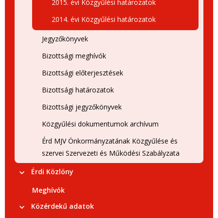
2015. évi Közgyűlési határozatok
2014. évi Közgyűlési határozatok
Jegyzőkönyvek
Bizottsági meghívók
Bizottsági előterjesztések
Bizottsági határozatok
Bizottsági jegyzőkönyvek
Közgyűlési dokumentumok archívum
Érd MJV Önkormányzatának Közgyűlése és
szervei Szervezeti és Működési Szabályzata
Érdi Közlöny
Meghívók
Közérdekű adatok