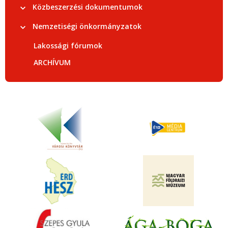
Közbeszerzési dokumentumok
Nemzetiségi önkormányzatok
Lakossági fórumok
ARCHÍVUM