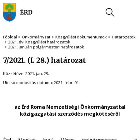
Főoldal
Önkormányzat
Közgyűlési dokumentumok
Határozatok
2021. évi Közgyűlési határozatok
2021. januári polgármesteri határozatok
7/2021. (I. 28.) határozat
Közzétéve:
2021. jan. 29.
Utolsó módosítás dátuma:
2021. febr. 01.
az Érd Roma Nemzetiségi
Önkormányzattal
közigazgatási szerződés megkötéséről