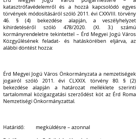
Érd Megyei Jogú Város polgármestere – a
katasztrófavédelemről és a hozzá kapcsolódó egyes
törvények módosításáról szóló 2011. évi CXXVIII. törvény
46. § (4) bekezdése alapján, a veszélyhelyzet
kihirdetéséről szóló 478/2020. (XI. 3.) számú
kormányrendeletre tekintettel – Érd Megyei Jogú Város
Közgyűlésének feladat- és hatáskörében eljárva, az
alábbi döntést hozza:
Érd Megyei Jogú Város Önkormányzata a nemzetiségek
jogairól szóló 2011. évi CLXXIX. törvény 80. § (2)
bekezdése alapján a határozat melléklete szerinti
tartalommal közigazgatási szerződést köt az Érd Roma
Nemzetiségi Önkormányzattal.
Határidő: megküldésre – azonnal