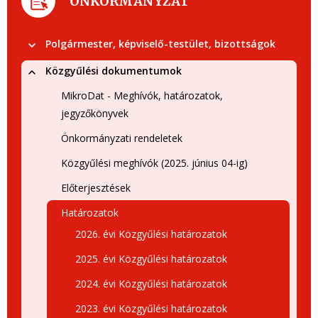
ÖNKORMÁNYZAT
Polgármester, képviselő-testület, bizottságok
Közgyűlési dokumentumok
MikroDat - Meghívók, határozatok,
jegyzőkönyvek
Önkormányzati rendeletek
Közgyűlési meghívók (2025. június 04-ig)
Előterjesztések
Határozatok
2026. évi Közgyűlési határozatok
2025. évi Közgyűlési határozatok
2024. évi Közgyűlési határozatok
2023. évi Közgyűlési határozatok