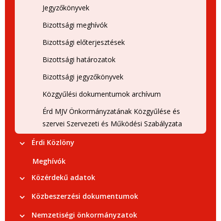
Jegyzőkönyvek
Bizottsági meghívók
Bizottsági előterjesztések
Bizottsági határozatok
Bizottsági jegyzőkönyvek
Közgyűlési dokumentumok archívum
Érd MJV Önkormányzatának Közgyűlése és
szervei Szervezeti és Működési Szabályzata
Érdi Közlöny
Meghívók
Közérdekű adatok
Közbeszerzési dokumentumok
Nemzetiségi önkormányzatok