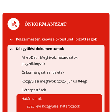
ÖNKORMÁNYZAT
Polgármester, képviselő-testület, bizottságok
Közgyűlési dokumentumok
MikroDat - Meghívók, határozatok,
jegyzőkönyvek
Önkormányzati rendeletek
Közgyűlési meghívók (2025. június 04-ig)
Előterjesztések
Határozatok
2026. évi Közgyűlési határozatok