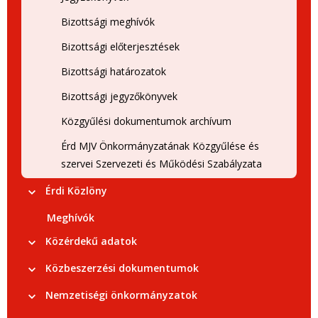
Bizottsági meghívók
Bizottsági előterjesztések
Bizottsági határozatok
Bizottsági jegyzőkönyvek
Közgyűlési dokumentumok archívum
Érd MJV Önkormányzatának Közgyűlése és
szervei Szervezeti és Működési Szabályzata
Érdi Közlöny
Meghívók
Közérdekű adatok
Közbeszerzési dokumentumok
Nemzetiségi önkormányzatok