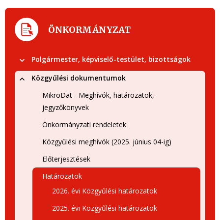
ÖNKORMÁNYZAT
Polgármester, képviselő-testület, bizottságok
Közgyűlési dokumentumok
MikroDat - Meghívók, határozatok,
jegyzőkönyvek
Önkormányzati rendeletek
Közgyűlési meghívók (2025. június 04-ig)
Előterjesztések
Határozatok
2026. évi Közgyűlési határozatok
2025. évi Közgyűlési határozatok