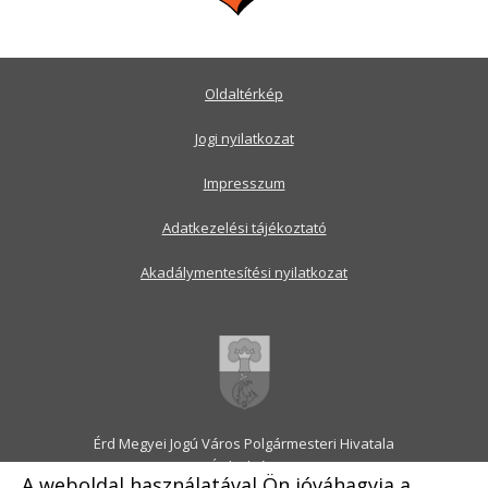
Oldaltérkép
Jogi nyilatkozat
Impresszum
Adatkezelési tájékoztató
Akadálymentesítési nyilatkozat
Érd Megyei Jogú Város Polgármesteri Hivatala
2030 Érd, Alsó utca 1.
A weboldal használatával Ön jóváhagyja a