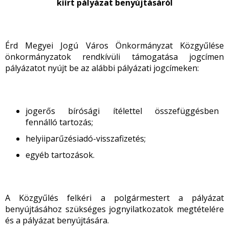
kiírt pályázat benyújtásáról
Érd Megyei Jogú Város Önkormányzat Közgyűlése
önkormányzatok rendkívüli támogatása jogcímen
pályázatot nyújt be az alábbi pályázati jogcímeken:
jogerős bírósági ítélettel összefüggésben
fennálló tartozás;
helyiiparűzésiadó-visszafizetés;
egyéb tartozások.
A Közgyűlés felkéri a polgármestert a pályázat
benyújtásához szükséges jognyilatkozatok megtételére
és a pályázat benyújtására.