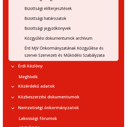
Bizottsági előterjesztések
Bizottsági határozatok
Bizottsági jegyzőkönyvek
Közgyűlési dokumentumok archívum
Érd MJV Önkormányzatának Közgyűlése és
szervei Szervezeti és Működési Szabályzata
Érdi Közlöny
Meghívók
Közérdekű adatok
Közbeszerzési dokumentumok
Nemzetiségi önkormányzatok
Lakossági fórumok