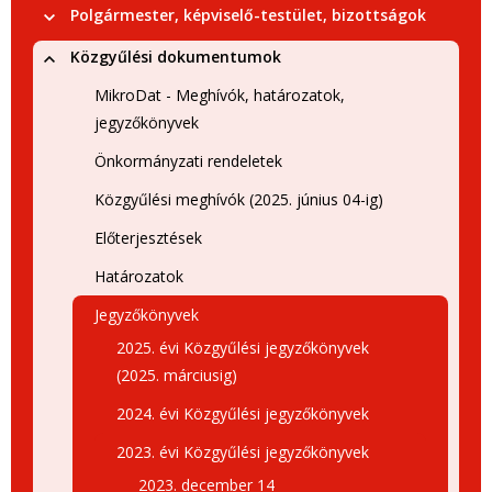
Polgármester, képviselő-testület, bizottságok
Közgyűlési dokumentumok
MikroDat - Meghívók, határozatok,
jegyzőkönyvek
Önkormányzati rendeletek
Közgyűlési meghívók (2025. június 04-ig)
Előterjesztések
Határozatok
Jegyzőkönyvek
2025. évi Közgyűlési jegyzőkönyvek
(2025. márciusig)
2024. évi Közgyűlési jegyzőkönyvek
2023. évi Közgyűlési jegyzőkönyvek
2023. december 14