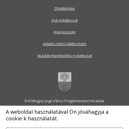
Oldaltérkép
Jogi nyilatkozat
Impresszum
Adatkezelési tájékoztató
Akadálymentesítési nyilatkozat
Érd Megyei Jogú Város Polgármesteri Hivatala
2030 Érd, Alsó utca 1.
A weboldal használatával Ön jóváhagyja a
Levélcím: 2031 Érd, Pf.: 31
cookie-k használatát.
E-mail:
onkormanyzat@erd.hu
Telefonközpont:
06-23-522-300