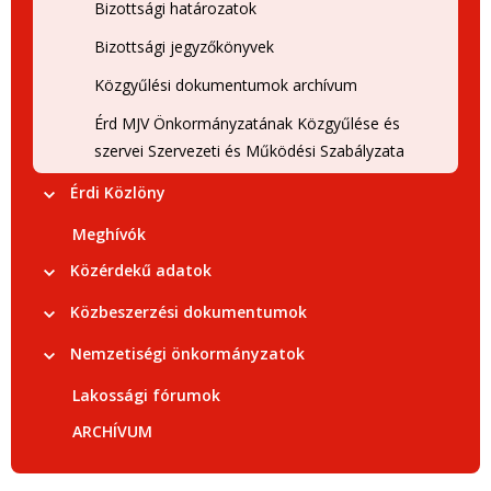
Bizottsági határozatok
Bizottsági jegyzőkönyvek
Közgyűlési dokumentumok archívum
Érd MJV Önkormányzatának Közgyűlése és
szervei Szervezeti és Működési Szabályzata
Érdi Közlöny
Meghívók
Közérdekű adatok
Közbeszerzési dokumentumok
Nemzetiségi önkormányzatok
Lakossági fórumok
ARCHÍVUM