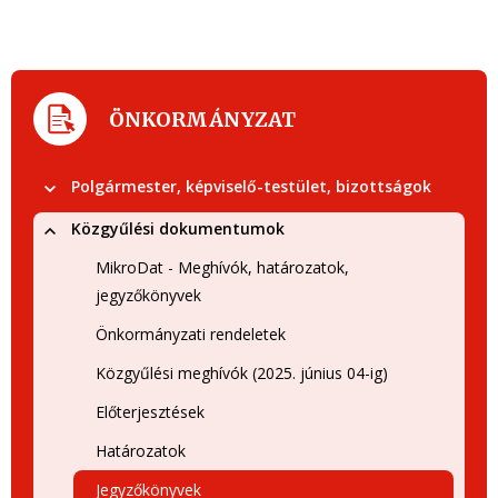
ÖNKORMÁNYZAT
Polgármester, képviselő-testület, bizottságok
Közgyűlési dokumentumok
MikroDat - Meghívók, határozatok,
jegyzőkönyvek
Önkormányzati rendeletek
Közgyűlési meghívók (2025. június 04-ig)
Előterjesztések
Határozatok
Jegyzőkönyvek