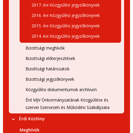
2017. évi Közgyűlési jegyzőkönyvek
2016. évi Közgyűlési jegyzőkönyvek
2015. évi Közgyűlési jegyzőkönyvek
2014. évi Közgyűlési jegyzőkönyvek
Bizottsági meghívók
Bizottsági előterjesztések
Bizottsági határozatok
Bizottsági jegyzőkönyvek
Közgyűlési dokumentumok archívum
Érd MJV Önkormányzatának Közgyűlése és
szervei Szervezeti és Működési Szabályzata
Érdi Közlöny
Meghívók