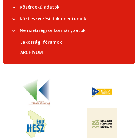
Közérdekű adatok
Közbeszerzési dokumentumok
Nemzetiségi önkormányzatok
Lakossági fórumok
ARCHÍVUM