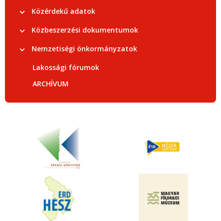
Közérdekű adatok
Közbeszerzési dokumentumok
Nemzetiségi önkormányzatok
Lakossági fórumok
ARCHÍVUM