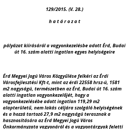
129/2015. (V. 28.)
h a t á r o z a t
pályázat kiírásáról a vagyonkezelésbe adott Érd, Budai
út 16. szám alatti ingatlan egyes helyiségeire
Érd Megyei Jogú Város Közgyűlése felkéri az Érdi
Városfejlesztési Kft-t, mint az érdi 22558 hrsz-ú, 1581
m
2
nagyságú, természetben az Érd, Budai út 16. szám
alatti ingatlan vagyonkezelőjét, hogy a
vagyonkezelésébe adott ingatlan 119,29 m
2
alapterületű, nem lakás céljára szolgáló helyiségének
és a hozzá tartozó 27,9 m
2
nagyságú terasznak a
hasznosítására az Érd Megyei Jogú Város
Önkormányzata vagyonáról és a vagyontárgyak feletti