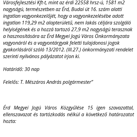
Városfejlesztési Kft-t, mint az érdi 22558 hrsz-ú, 1581 m
2
nagyságú, természetben az Érd, Budai út 16. szám alatti
ingatlan vagyonkezelőjét, hogy a vagyonkezelésébe adott
ingatlan 119,29 m
2
alapterületű, nem lakás céljára szolgáló
helyiségének és a hozzá tartozó 27,9 m
2
nagyságú terasznak
a hasznosítására az Érd Megyei Jogú Város Önkormányzata
vagyonáról és a vagyontárgyak feletti tulajdonosi jogok
gyakorlásáról szóló 13/2012. (III.27.) önkormányzati rendelet
szerinti nyilvános pályázatot írjon ki.
Határidő: 30 nap
Felelős: T. Mészáros András polgármester”
Érd Megyei Jogú Város Közgyűlése 15 igen szavazattal,
ellenszavazat és tartózkodás nélkül a következő határozatot
hozta: