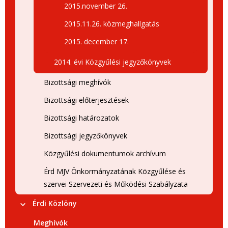
2015.november 26.
2015.11.26. közmeghallgatás
2015. december 17.
2014. évi Közgyűlési jegyzőkönyvek
Bizottsági meghívók
Bizottsági előterjesztések
Bizottsági határozatok
Bizottsági jegyzőkönyvek
Közgyűlési dokumentumok archívum
Érd MJV Önkormányzatának Közgyűlése és
szervei Szervezeti és Működési Szabályzata
Érdi Közlöny
Meghívók