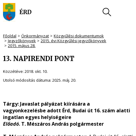
Főoldal
Önkormányzat
Közgyűlési dokumentumok
Jegyzőkönyvek
2015. évi Közgyűlési jegyzőkönyvek
2015. május 28.
13. NAPIRENDI PONT
Közzétéve:
2018. okt. 10.
Utolsó módosítás dátuma:
2025. máj. 20.
Tárgy:
Javaslat pályázat kiírására a
vagyonkezelésbe adott Érd, Budai út 16. szám alatti
ingatlan egyes helyiségeire
Előadó
. T. Mészáros András polgármester