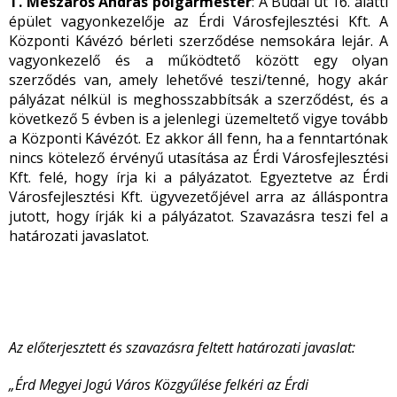
T. Mészáros András polgármester
: A Budai út 16. alatti
épület vagyonkezelője az Érdi Városfejlesztési Kft. A
Központi Kávézó bérleti szerződése nemsokára lejár. A
vagyonkezelő és a működtető között egy olyan
szerződés van, amely lehetővé teszi/tenné, hogy akár
pályázat nélkül is meghosszabbítsák a szerződést, és a
következő 5 évben is a jelenlegi üzemeltető vigye tovább
a Központi Kávézót. Ez akkor áll fenn, ha a fenntartónak
nincs kötelező érvényű utasítása az Érdi Városfejlesztési
Kft. felé, hogy írja ki a pályázatot. Egyeztetve az Érdi
Városfejlesztési Kft. ügyvezetőjével arra az álláspontra
jutott, hogy írják ki a pályázatot. Szavazásra teszi fel a
határozati javaslatot.
Az előterjesztett és szavazásra feltett határozati javaslat:
„Érd Megyei Jogú Város Közgyűlése felkéri az Érdi