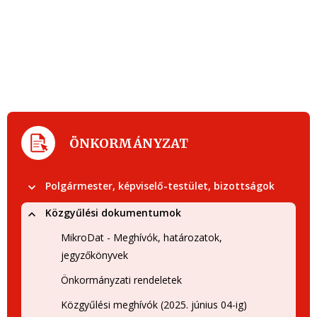
ÖNKORMÁNYZAT
Polgármester, képviselő-testület, bizottságok
Közgyűlési dokumentumok
MikroDat - Meghívók, határozatok,
jegyzőkönyvek
Önkormányzati rendeletek
Közgyűlési meghívók (2025. június 04-ig)