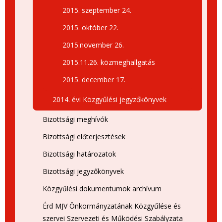
2015. szeptember 24.
2015. október 22.
2015.november 26.
2015.11.26. közmeghallgatás
2015. december 17.
2014. évi Közgyűlési jegyzőkönyvek
Bizottsági meghívók
Bizottsági előterjesztések
Bizottsági határozatok
Bizottsági jegyzőkönyvek
Közgyűlési dokumentumok archívum
Érd MJV Önkormányzatának Közgyűlése és
szervei Szervezeti és Működési Szabályzata