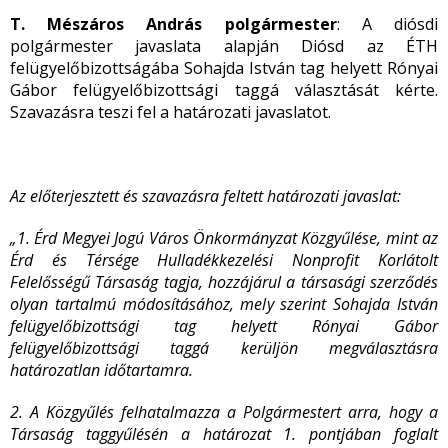
T. Mészáros András polgármester
: A diósdi
polgármester javaslata alapján Diósd az ÉTH
felügyelőbizottságába Sohajda István tag helyett Rónyai
Gábor felügyelőbizottsági taggá választását kérte.
Szavazásra teszi fel a határozati javaslatot.
Az előterjesztett és szavazásra feltett határozati javaslat:
„
1. Érd Megyei Jogú Város Önkormányzat Közgyűlése, mint az
Érd és Térsége Hulladékkezelési Nonprofit Korlátolt
Felelősségű Társaság tagja, hozzájárul a társasági szerződés
olyan tartalmú módosításához, mely szerint Sohajda István
felügyelőbizottsági tag helyett Rónyai Gábor
felügyelőbizottsági taggá kerüljön megválasztásra
határozatlan időtartamra.
2. A Közgyűlés felhatalmazza a Polgármestert arra, hogy a
Társaság taggyűlésén a határozat 1. pontjában foglalt