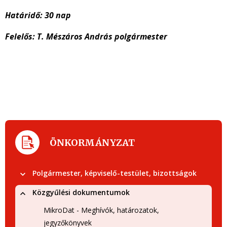
Határidő: 30 nap
Felelős: T. Mészáros András polgármester
ÖNKORMÁNYZAT
Polgármester, képviselő-testület, bizottságok
Közgyűlési dokumentumok
MikroDat - Meghívók, határozatok,
jegyzőkönyvek