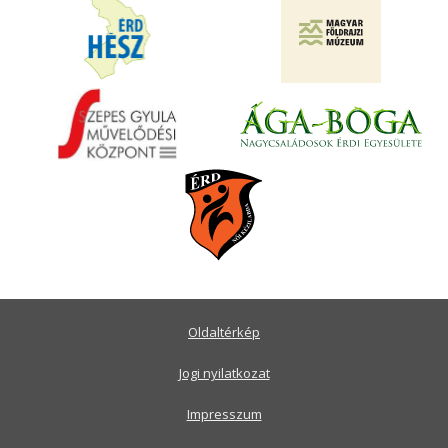
Oldaltérkép
Jogi nyilatkozat
Impresszum