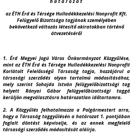
h a t á r o z a t
az ÉTH
Érd és Térsége Hulladékkezelési Nonprofit Kft.
Felügyelő Bizottsága tagjának személyében
bekövetkező változás létesítő okiratokban történő
átvezetéséről
1. Érd Megyei Jogú Város Önkormányzat Közgyűlése,
mint az ÉTH Érd és Térsége Hulladékkezelési Nonprofit
Korlátolt Felelősségű Társaság tagja, hozzájárul a
társasági szerződés olyan tartalmú módosításához,
mely szerint Sohajda István felügyelőbizottsági tag
helyett Rónyai Gábor felügyelőbizottsági taggá
kerüljön megválasztásra határozatlan időtartamra.
2. A Közgyűlés felhatalmazza a Polgármestert arra,
hogy a Társaság taggyűlésén a határozat 1. pontjában
foglalt döntést képviselje, és az ennek megfelelő
társasági szerződés módosítását aláírja.