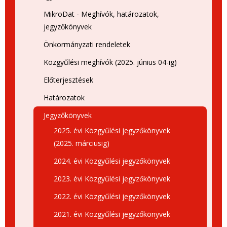
MikroDat - Meghívók, határozatok,
jegyzőkönyvek
Önkormányzati rendeletek
Közgyűlési meghívók (2025. június 04-ig)
Előterjesztések
Határozatok
Jegyzőkönyvek
2025. évi Közgyűlési jegyzőkönyvek
(2025. márciusig)
2024. évi Közgyűlési jegyzőkönyvek
2023. évi Közgyűlési jegyzőkönyvek
2022. évi Közgyűlési jegyzőkönyvek
2021. évi Közgyűlési jegyzőkönyvek