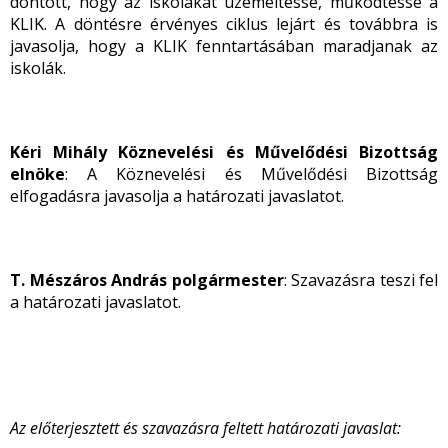
döntött, hogy az iskolákat üzemeltesse, működtesse a
KLIK. A döntésre érvényes ciklus lejárt és továbbra is
javasolja, hogy a KLIK fenntartásában maradjanak az
iskolák.
Kéri Mihály Köznevelési és Művelődési Bizottság
elnöke
: A Köznevelési és Művelődési Bizottság
elfogadásra javasolja a határozati javaslatot.
T. Mészáros András polgármester
: Szavazásra teszi fel
a határozati javaslatot.
Az előterjesztett és szavazásra feltett határozati javaslat: