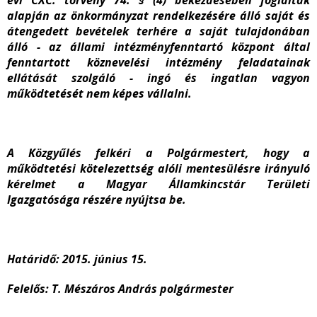
évi CXC. törvény 74. § (4) bekezdésében foglaltak
alapján az önkormányzat rendelkezésére álló saját és
átengedett bevételek terhére a saját tulajdonában
álló - az állami intézményfenntartó központ által
fenntartott köznevelési intézmény feladatainak
ellátását szolgáló - ingó és ingatlan vagyon
működtetését nem képes vállalni.
A Közgyűlés felkéri a Polgármestert, hogy a
működtetési kötelezettség alóli mentesülésre irányuló
kérelmet a Magyar Államkincstár Területi
Igazgatósága részére nyújtsa be.
Határidő: 2015. június 15.
Felelős: T. Mészáros András polgármester