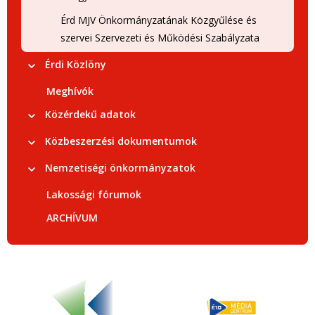
Érd MJV Önkormányzatának Közgyűlése és
szervei Szervezeti és Működési Szabályzata
Érdi Közlöny
Meghívók
Közérdekű adatok
Közbeszerzési dokumentumok
Nemzetiségi önkormányzatok
Lakossági fórumok
ARCHÍVUM