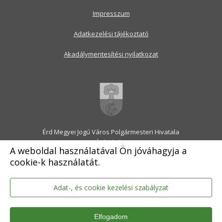
Impresszum
Adatkezelési tájékoztató
Akadálymentesítési nyilatkozat
Érd Megyei Jogú Város Polgármesteri Hivatala
2030 Érd, Alsó utca 1.
A weboldal használatával Ön jóváhagyja a
Levélcím: 2031 Érd, Pf.: 31
cookie-k használatát.
E-mail:
onkormanyzat@erd.hu
Telefonközpont:
06-23-522-300
Ügyfélszolgálat:
06-23-522-301
Adat-, és cookie kezelési szabályzat
Hivatali Kapu: ERDPH
KRID szám: 707189964
Elfogadom