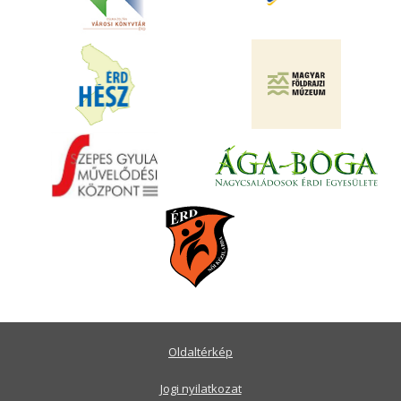
Oldaltérkép
Jogi nyilatkozat