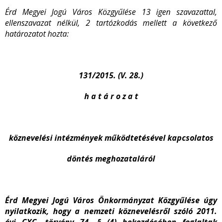
Érd Megyei Jogú Város Közgyűlése 13 igen szavazattal,
ellenszavazat nélkül, 2 tartózkodás mellett a következő
határozatot hozta:
131/2015. (V. 28.)
h a t á r o z a t
köznevelési intézmények működtetésével kapcsolatos
döntés meghozataláról
Érd Megyei Jogú Város Önkormányzat Közgyűlése úgy
nyilatkozik, hogy a nemzeti köznevelésről szóló 2011.