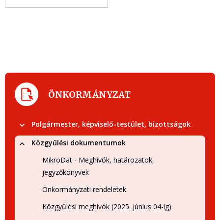
ÖNKORMÁNYZAT
Polgármester, képviselő-testület, bizottságok
Közgyűlési dokumentumok
MikroDat - Meghívók, határozatok,
jegyzőkönyvek
Önkormányzati rendeletek
Közgyűlési meghívók (2025. június 04-ig)