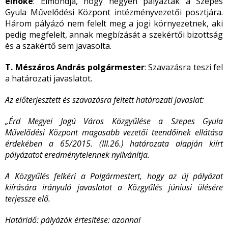
elnöke
: Elmondja, hogy négyen pályáztak a Szepes
Gyula Művelődési Központ intézményvezetői posztjára.
Három pályázó nem felelt meg a jogi környezetnek, aki
pedig megfelelt, annak megbízását a szekértői bizottság
és a szakértő sem javasolta.
T. Mészáros András polgármester
: Szavazásra teszi fel
a határozati javaslatot.
Az előterjesztett és szavazásra feltett határozati javaslat:
„Érd Megyei Jogú Város Közgyűlése a Szepes Gyula
Művelődési Központ magasabb vezetői teendőinek ellátása
érdekében a 65/2015. (III.26.) határozata alapján kiírt
pályázatot eredménytelennek nyilvánítja.
A Közgyűlés felkéri a Polgármestert, hogy az új pályázat
kiírására irányuló javaslatot a Közgyűlés júniusi ülésére
terjessze elő.
Határidő:
pályázók értesítése: azonnal