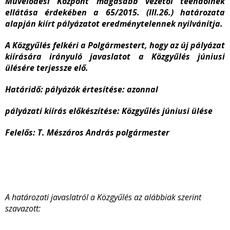
Művelődési Központ magasabb vezetői teendőinek
ellátása érdekében a 65/2015. (III.26.) határozata
alapján kiírt pályázatot eredménytelennek nyilvánítja.
A Közgyűlés felkéri a Polgármestert, hogy az új pályázat
kiírására irányuló javaslatot a Közgyűlés júniusi
ülésére terjessze elő.
Határidő:
pályázók értesítése: azonnal
pályázati kiírás előkészítése: Közgyűlés júniusi ülése
Felelős:
T. Mészáros András polgármester
A határozati javaslatról a Közgyűlés az alábbiak szerint
szavazott: