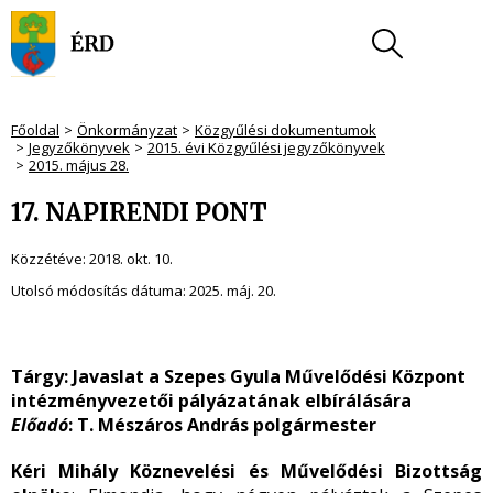
Főoldal
Önkormányzat
Közgyűlési dokumentumok
Jegyzőkönyvek
2015. évi Közgyűlési jegyzőkönyvek
2015. május 28.
17. NAPIRENDI PONT
Közzétéve:
2018. okt. 10.
Utolsó módosítás dátuma:
2025. máj. 20.
Tárgy:
Javaslat a Szepes Gyula Művelődési Központ
intézményvezetői pályázatának elbírálására
Előadó
: T. Mészáros András polgármester
Kéri Mihály Köznevelési és Művelődési Bizottság