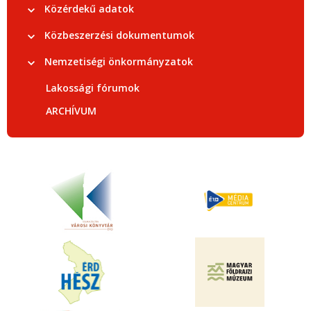
Közérdekű adatok
Közbeszerzési dokumentumok
Nemzetiségi önkormányzatok
Lakossági fórumok
ARCHÍVUM