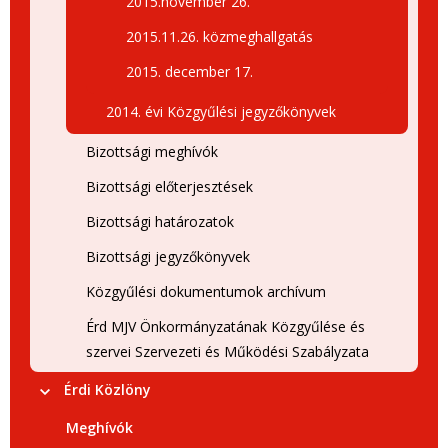
2015.november 26.
2015.11.26. közmeghallgatás
2015. december 17.
2014. évi Közgyűlési jegyzőkönyvek
Bizottsági meghívók
Bizottsági előterjesztések
Bizottsági határozatok
Bizottsági jegyzőkönyvek
Közgyűlési dokumentumok archívum
Érd MJV Önkormányzatának Közgyűlése és
szervei Szervezeti és Működési Szabályzata
Érdi Közlöny
Meghívók