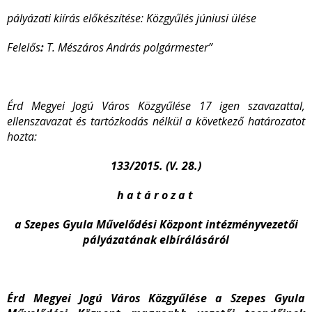
pályázati kiírás előkészítése: Közgyűlés júniusi ülése
Felelős
:
T. Mészáros András polgármester”
Érd Megyei Jogú Város Közgyűlése 17 igen szavazattal,
ellenszavazat és tartózkodás nélkül a következő határozatot
hozta:
133/2015. (V. 28.)
h a t á r o z a t
a Szepes Gyula Művelődési Központ intézményvezetői
pályázatának elbírálásáról
Érd Megyei Jogú Város Közgyűlése a Szepes Gyula