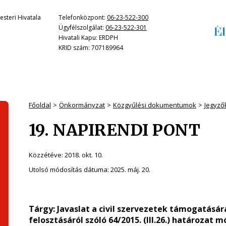
steri Hivatala
Telefonközpont:
06-23-522-300
Ügyfélszolgálat:
06-23-522-301
Hivatali Kapu: ERDPH
KRID szám: 707189964
Főoldal
Önkormányzat
Közgyűlési dokumentumok
Jegyző
19. NAPIRENDI PONT
Közzétéve:
2018. okt. 10.
Utolsó módosítás dátuma:
2025. máj. 20.
Tárgy:
Javaslat a civil szervezetek támogatásár
felosztásáról szóló 64/2015. (III.26.) határozat 