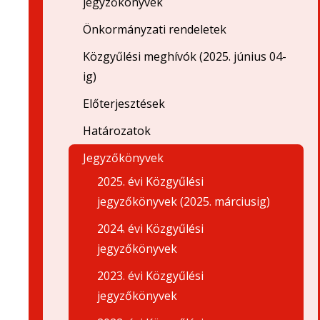
jegyzőkönyvek
Önkormányzati rendeletek
Közgyűlési meghívók (2025. június 04-
ig)
Előterjesztések
Határozatok
Jegyzőkönyvek
2025. évi Közgyűlési
jegyzőkönyvek (2025. márciusig)
2024. évi Közgyűlési
jegyzőkönyvek
2023. évi Közgyűlési
jegyzőkönyvek