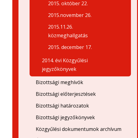
2015. október 22.
2015.november 26.
2015.11.26.
közmeghallgatás
2015. december 17.
2014. évi Közgyűlési
jegyzőkönyvek
Bizottsági meghívók
Bizottsági előterjesztések
Bizottsági határozatok
Bizottsági jegyzőkönyvek
Közgyűlési dokumentumok archívum