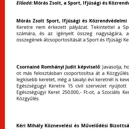
Előadó
: Mórás Zsolt, a Sport, Ifjúsági és Közre
Mórás Zsolt Sport, Ifjúsági és Közrendvédelmi
Keretre nem érkezett pályázat. Tekintettel a Sp
számára, és az igényelt összeg nagyságára, a
összegének átcsoportosítását a Sport és Ifjúsági K
Csornainé Romhányi Judit képviselő
: Javasolja, 
ot más felosztásban csoportosítsa át a Közgyűlés
legkisebb keretet, még a tavalyi évi keretnél is kev
Egészségügyi Keretre 15 civil szervezet nyújtott 
Egészségügyi Keret 250.000,- Ft-ot, a Szociális Ke
Közgyűlés.
Kéri Mihály Köznevelési és Művelődési Bizotts