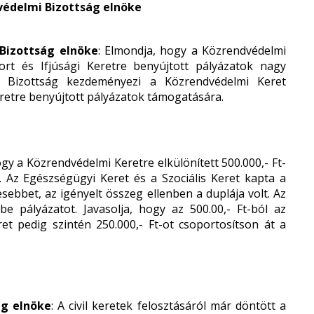
ndvédelmi Bizottság elnöke
 Bizottság elnöke
: Elmondja, hogy a Közrendvédelmi
ort és Ifjúsági Keretre benyújtott pályázatok nagy
 Bizottság kezdeményezi a Közrendvédelmi Keret
eretre benyújtott pályázatok támogatására.
hogy a Közrendvédelmi Keretre elkülönített 500.000,- Ft-
. Az Egészségügyi Keret és a Szociális Keret kapta a
esebbet, az igényelt összeg ellenben a duplája volt. Az
be pályázatot. Javasolja, hogy az 500.00,- Ft-ból az
ret pedig szintén 250.000,- Ft-ot csoportosítson át a
ág elnöke
: A civil keretek felosztásáról már döntött a