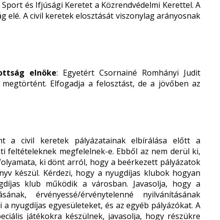
 Sport és Ifjúsági Keretet a Közrendvédelmi Kerettel. A
ág elé. A civil keretek elosztását viszonylag arányosnak
zottság elnöke
: Egyetért Csornainé Romhányi Judit
r megtörtént. Elfogadja a felosztást, de a jövőben az
nt a civil keretek pályázatainak elbírálása előtt a
ti feltételeknek megfelelnek-e. Ebből az nem derül ki,
olyamata, ki dönt arról, hogy a beérkezett pályázatok
könyv készül. Kérdezi, hogy a nyugdíjas klubok hogyan
díjas klub működik a városban. Javasolja, hogy a
nak, érvényessé/érvénytelenné nyilvánításának
i a nyugdíjas egyesületeket, és az egyéb pályázókat. A
eciális játékokra készülnek, javasolja, hogy részükre