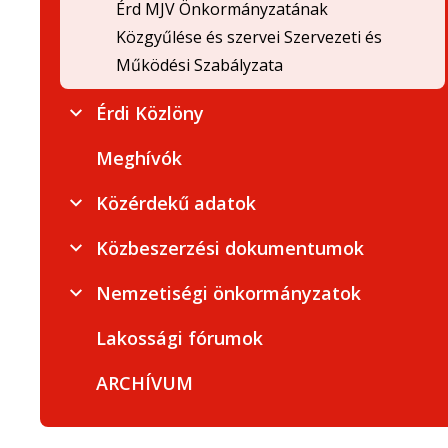
Érd MJV Önkormányzatának
Közgyűlése és szervei Szervezeti és
Működési Szabályzata
Érdi Közlöny
Meghívók
Közérdekű adatok
Közbeszerzési dokumentumok
Nemzetiségi önkormányzatok
Lakossági fórumok
ARCHÍVUM