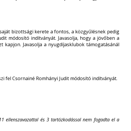
 saját bizottsági kerete a fontos, a közgyűlésnek pedig
it módosító indítványát. Javasolja, hogy a jövőben a
zt kapjon. Javasolja a nyugdíjasklubok támogatásánál
szi fel Csornainé Romhányi Judit módosító indítványát.
11 ellenszavazattal és 3 tartózkodással nem fogadta el a