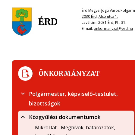
Érd Megyei Jogú Város Polgárme
2030 Érd, Alsó utca 1.
Levélcím: 2031 Érd, Pf.: 31.
E-mail:
onkormanyzat@erd.hu
ÖNKORMÁNYZAT
Polgármester, képviselő-testület,
bizottságok
Közgyűlési dokumentumok
MikroDat - Meghívók, határozatok,