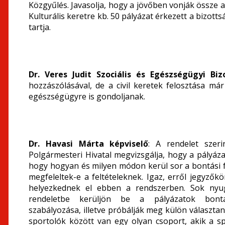
Közgyűlés. Javasolja, hogy a jövőben vonják össze a
Kulturális keretre kb. 50 pályázat érkezett a bizotts
tartja.
Dr. Veres Judit Szociális és Egészségügyi Bi
hozzászólásával, de a civil keretek felosztása má
egészségügyre is gondoljanak.
Dr. Havasi Márta képviselő
: A rendelet szeri
Polgármesteri Hivatal megvizsgálja, hogy a pályáza
hogy hogyan és milyen módon kerül sor a bontási f
megfeleltek-e a feltételeknek. Igaz, erről jegyző
helyezkednek el ebben a rendszerben. Sok nyug
rendeletbe kerüljön be a pályázatok bontásá
szabályozása, illetve próbálják meg külön választan
sportolók között van egy olyan csoport, akik a sp