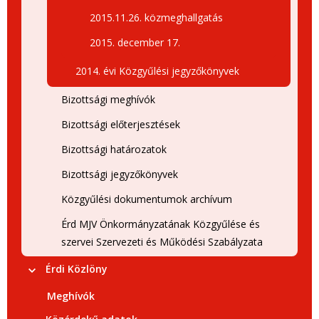
2015.11.26. közmeghallgatás
2015. december 17.
2014. évi Közgyűlési jegyzőkönyvek
Bizottsági meghívók
Bizottsági előterjesztések
Bizottsági határozatok
Bizottsági jegyzőkönyvek
Közgyűlési dokumentumok archívum
Érd MJV Önkormányzatának Közgyűlése és
szervei Szervezeti és Működési Szabályzata
Érdi Közlöny
Meghívók