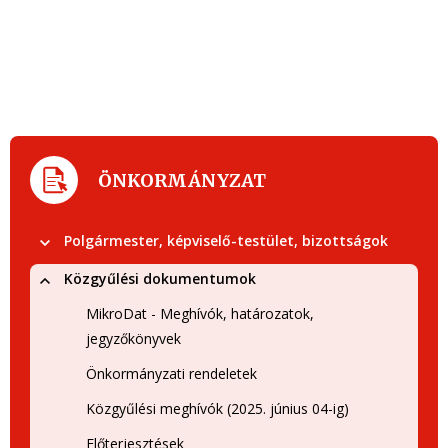
ÖNKORMÁNYZAT
Polgármester, képviselő-testület, bizottságok
Közgyűlési dokumentumok
MikroDat - Meghívók, határozatok,
jegyzőkönyvek
Önkormányzati rendeletek
Közgyűlési meghívók (2025. június 04-ig)
Előterjesztések