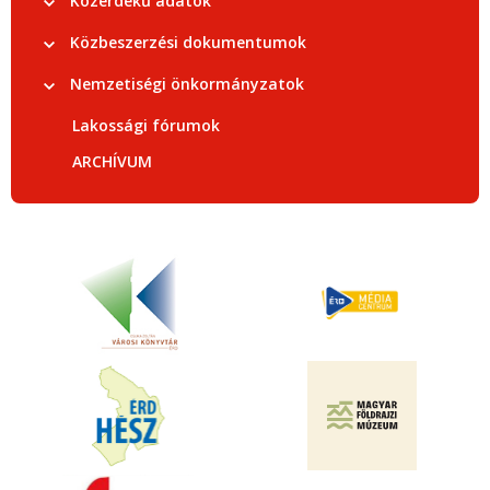
Közérdekű adatok
Közbeszerzési dokumentumok
Nemzetiségi önkormányzatok
Lakossági fórumok
ARCHÍVUM