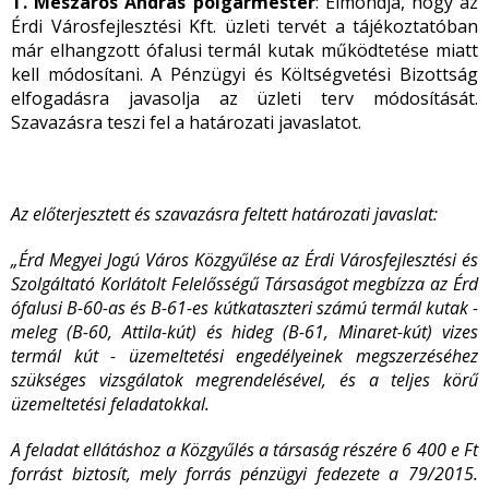
T. Mészáros András polgármester
: Elmondja, hogy az
Érdi Városfejlesztési Kft. üzleti tervét a tájékoztatóban
már elhangzott ófalusi termál kutak működtetése miatt
kell módosítani. A Pénzügyi és Költségvetési Bizottság
elfogadásra javasolja az üzleti terv módosítását.
Szavazásra teszi fel a határozati javaslatot.
Az előterjesztett és szavazásra feltett határozati javaslat:
„Érd Megyei Jogú Város Közgyűlése az Érdi Városfejlesztési és
Szolgáltató Korlátolt Felelősségű Társaságot megbízza az Érd
ófalusi B-60-as és B-61-es kútkataszteri számú termál kutak -
meleg (B-60, Attila-kút) és hideg (B-61, Minaret-kút) vizes
termál kút -
üzemeltetési engedélyeinek megszerzéséhez
szükséges vizsgálatok megrendelésével, és a teljes körű
üzemeltetési feladatokkal.
A feladat ellátáshoz a Közgyűlés a társaság részére 6 400 e Ft
forrást biztosít, mely forrás pénzügyi fedezete a 79/2015.