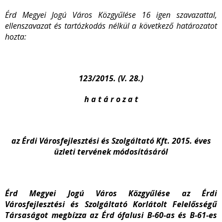
Érd Megyei Jogú Város Közgyűlése 16 igen szavazattal,
ellenszavazat és tartózkodás nélkül a következő határozatot
hozta:
123/2015. (V. 28.)
h a t á r o z a t
az Érdi Városfejlesztési és Szolgáltató Kft. 2015. éves
üzleti tervének módosításáról
Érd Megyei Jogú Város Közgyűlése az Érdi
Városfejlesztési és Szolgáltató Korlátolt Felelősségű
Társaságot megbízza az Érd ófalusi B-60-as és B-61-es