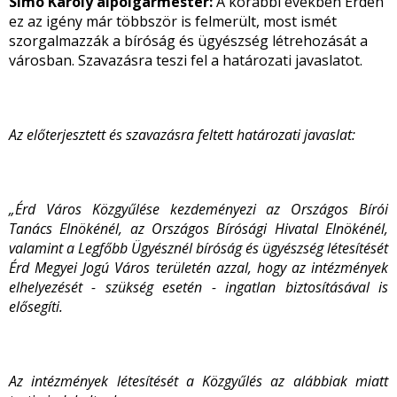
Simó Károly alpolgármester:
A korábbi években Érden
ez az igény már többször is felmerült, most ismét
szorgalmazzák a bíróság és ügyészség létrehozását a
városban. Szavazásra teszi fel a határozati javaslatot.
Az előterjesztett és szavazásra feltett határozati javaslat:
„Érd Város Közgyűlése kezdeményezi az Országos Bírói
Tanács Elnökénél, az Országos Bírósági Hivatal Elnökénél,
valamint a Legfőbb Ügyésznél bíróság és ügyészség létesítését
Érd Megyei Jogú Város területén azzal, hogy az intézmények
elhelyezését - szükség esetén - ingatlan biztosításával is
elősegíti.
Az intézmények létesítését a Közgyűlés az alábbiak miatt