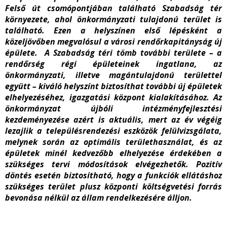
Felső út csomópontjában található Szabadság tér
környezete, ahol önkormányzati tulajdonú terület is
található. Ezen a helyszínen első lépésként a
közeljövőben megvalósul a városi rendőrkapitányság új
épülete. A Szabadság téri tömb további területe – a
rendőrség régi épületeinek ingatlana, az
önkormányzati, illetve magántulajdonú területtel
együtt – kiváló helyszínt biztosíthat további új épületek
elhelyezéséhez, igazgatási központ kialakításához. Az
önkormányzat újbóli intézményfejlesztési
kezdeményezése azért is aktuális, mert az év végéig
lezajlik a településrendezési eszközök felülvizsgálata,
melynek során az optimális területhasználat, és az
épületek minél kedvezőbb elhelyezése érdekében a
szükséges tervi módosítások elvégezhetők. Pozitív
döntés esetén biztosítható, hogy a funkciók ellátáshoz
szükséges terület plusz központi költségvetési forrás
bevonása nélkül az állam rendelkezésére álljon.