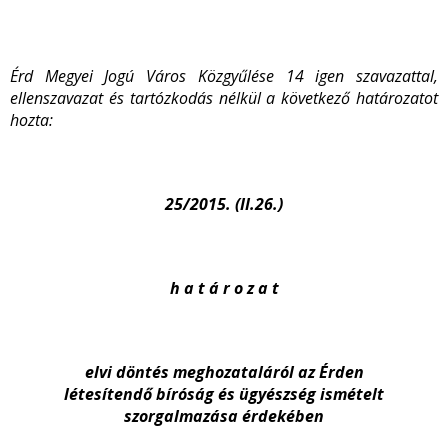
Érd Megyei Jogú Város Közgyűlése
14 igen szavazattal,
ellenszavazat és tartózkodás nélkül a
következő határozatot
hozta
:
25/2015. (II.26.)
h a t á r o z a t
elvi döntés meghozataláról az Érden
létesítendő bíróság és ügyészség ismételt
szorgalmazása érdekében