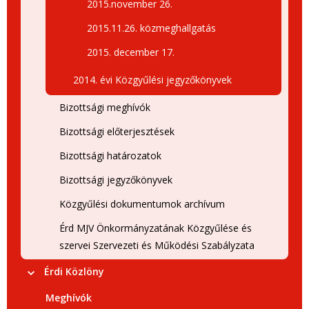
2015.november 26.
2015.11.26. közmeghallgatás
2015. december 17.
2014. évi Közgyűlési jegyzőkönyvek
Bizottsági meghívók
Bizottsági előterjesztések
Bizottsági határozatok
Bizottsági jegyzőkönyvek
Közgyűlési dokumentumok archívum
Érd MJV Önkormányzatának Közgyűlése és
szervei Szervezeti és Működési Szabályzata
Érdi Közlöny
Meghívók