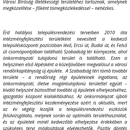
Városi Bíróság illetékességi területéhez tartoznak, amelynek
megközelítése – főként tömegközlekedéssel – nehézkes.
Érd hatályos településrendezési terveiben 2010 óta
intézményfejlesztési területként nevesített a kedvező
településközponti pozícióban lévő, Ercsi út, Budai út, és Felső
út csomópontjában található Szabadság tér környezete, ahol
önkormányzati tulajdonú terület is található. Ezen a
helyszínen első lépésként a közeljövőben megvalósul a városi
rendőrkapitányság új épülete. A Szabadság téri tömb további
területe – a rendőrség régi épületeinek ingatlana, az
önkormányzati, illetve magántulajdonú területtel együtt –
kiváló helyszínt biztosíthat további új épületek elhelyezéséhez,
igazgatási központ kialakításához. Az önkormányzat újbóli
intézményfejlesztési kezdeményezése azért is aktuális, mert
az év végéig lezajlik a településrendezési eszközök
felülvizsgálata, melynek során az optimális területhasználat,
és az épületek minél kedvezőbb elhelyezése érdekében a
szükséges tervi módosítások elvégezhetők. Pozitív döntés