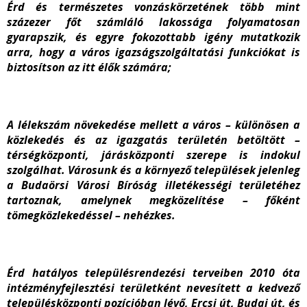
Érd és természetes vonzáskörzetének több mint
százezer főt számláló lakossága folyamatosan
gyarapszik, és egyre fokozottabb igény mutatkozik
arra, hogy a város igazságszolgáltatási funkciókat is
biztosítson az itt élők számára;
A lélekszám növekedése mellett a város – különösen a
közlekedés és az igazgatás területén betöltött –
térségközponti,
járásközponti szerepe is indokul
szolgálhat. Városunk és a környező települések jelenleg
a Budaörsi Városi Bíróság illetékességi területéhez
tartoznak, amelynek megközelítése – főként
tömegközlekedéssel – nehézkes.
Érd hatályos településrendezési terveiben 2010 óta
intézményfejlesztési területként nevesített a kedvező
településközponti pozícióban lévő, Ercsi út, Budai út, és