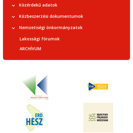
Közérdekű adatok
Közbeszerzési dokumentumok
Nemzetiségi önkormányzatok
Lakossági fórumok
ARCHÍVUM