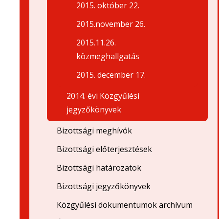
2015. október 22.
2015.november 26.
2015.11.26.
közmeghallgatás
2015. december 17.
2014. évi Közgyűlési
jegyzőkönyvek
Bizottsági meghívók
Bizottsági előterjesztések
Bizottsági határozatok
Bizottsági jegyzőkönyvek
Közgyűlési dokumentumok archívum