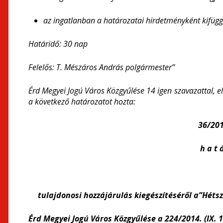
az ingatlanban a határozatai hirdetményként kifügg
Határidő: 30 nap
Felelős: T. Mészáros András polgármester
”
Érd Megyei Jogú Város Közgyűlése
14 igen szavazattal, e
a
következő határozatot hozta
:
36/2015
h a t á
tulajdonosi hozzájárulás kiegészítéséről a”Hét
Érd Megyei Jogú Város Közgyűlése a 224/2014. (IX. 