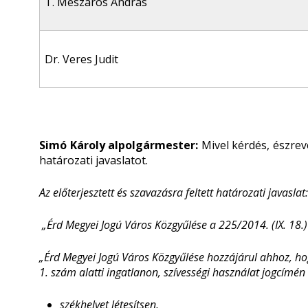
T. Mészáros András
Dr. Veres Judit
Simó Károly alpolgármester:
Mivel kérdés, észrevé
határozati javaslatot.
Az előterjesztett és szavazásra feltett határozati javaslat:
„
Érd Megyei Jogú Város Közgyűlése a 225/2014. (IX. 18.)
„Érd Megyei Jogú Város Közgyűlése hozzájárul ahhoz, h
1. szám alatti ingatlanon, szívességi használat jogcímé
székhelyet létesítsen,