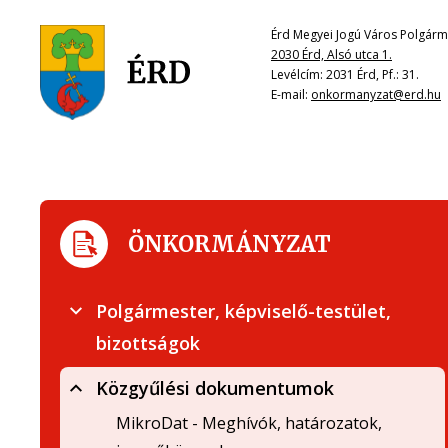
Érd Megyei Jogú Város Polgárme
2030 Érd, Alsó utca 1.
Levélcím: 2031 Érd, Pf.: 31.
E-mail:
onkormanyzat@erd.hu
ÖNKORMÁNYZAT
Polgármester, képviselő-testület,
bizottságok
Közgyűlési dokumentumok
MikroDat - Meghívók, határozatok,