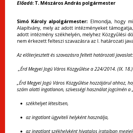
Előadó
: T. Mészáros András polgármester
Simó Károly alpolgármester:
Elmondja, hogy mi
Alapítvány, mely az adott intézményeket támogatja
adott intézmény székhelyén, melyhez Közgyűlési dö
nem érkezett felteszi szavazásra az I. határozati java
Az előterjesztett és szavazásra feltett határozati javaslat:
„
Érd Megyei Jogú Város Közgyűlése a 224/2014. (IX. 18.)
„Érd Megyei Jogú Város Közgyűlése hozzájárul ahhoz, h
szám alatti ingatlanon, szívességi használat jogcímén a 
székhelyet létesítsen,
az ingatlant ügyviteli helyként használja,
az ingatlant székhelyként hivatalos irataiban megjelö