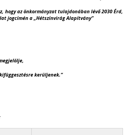
oz, hogy az önkormányzat tulajdonában lévő 2030 Érd,
álat jogcímén a „Hétszínvirág Alapítvány”
megjelölje,
ifüggesztésre kerüljenek.”
: