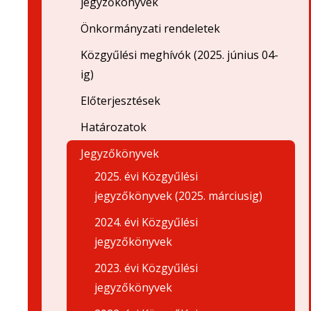
jegyzőkönyvek
Önkormányzati rendeletek
Közgyűlési meghívók (2025. június 04-
ig)
Előterjesztések
Határozatok
Jegyzőkönyvek
2025. évi Közgyűlési
jegyzőkönyvek (2025. márciusig)
2024. évi Közgyűlési
jegyzőkönyvek
2023. évi Közgyűlési
jegyzőkönyvek