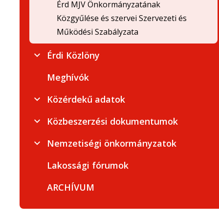
Érd MJV Önkormányzatának
Közgyűlése és szervei Szervezeti és
Működési Szabályzata
Érdi Közlöny
Meghívók
Közérdekű adatok
Közbeszerzési dokumentumok
Nemzetiségi önkormányzatok
Lakossági fórumok
ARCHÍVUM