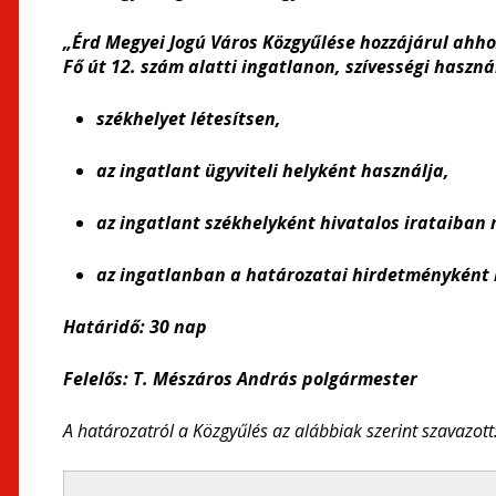
„Érd Megyei Jogú Város Közgyűlése hozzájárul ahh
Fő út 12. szám alatti ingatlanon, szívességi haszn
székhelyet létesítsen,
az ingatlant ügyviteli helyként használja,
az ingatlant székhelyként hivatalos irataiban 
az ingatlanban a határozatai hirdetményként k
Határidő: 30 nap
Felelős: T. Mészáros András polgármester
A határozatról a Közgyűlés az alábbiak szerint szavazott