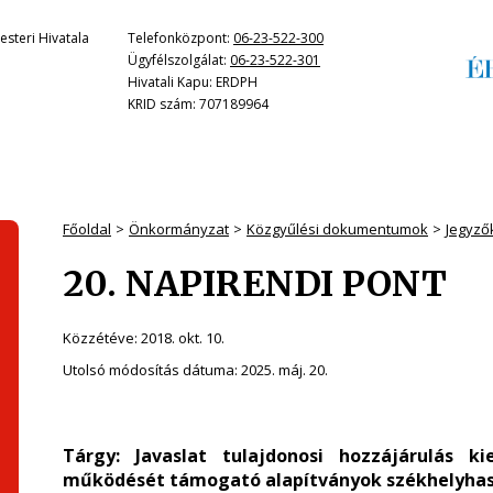
steri Hivatala
Telefonközpont:
06-23-522-300
Ügyfélszolgálat:
06-23-522-301
Hivatali Kapu: ERDPH
KRID szám: 707189964
Főoldal
Önkormányzat
Közgyűlési dokumentumok
Jegyző
20. NAPIRENDI PONT
Közzétéve:
2018. okt. 10.
Utolsó módosítás dátuma:
2025. máj. 20.
Tárgy: Javaslat tulajdonosi hozzájárulás k
működését támogató alapítványok székhelyhas