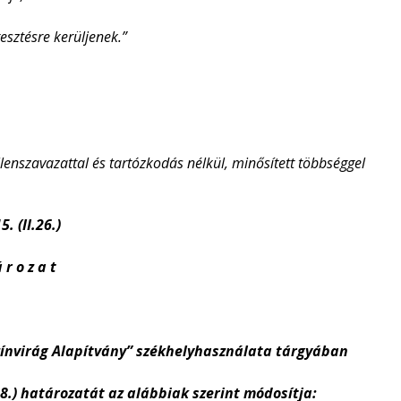
esztésre kerüljenek.”
llenszavazattal és tartózkodás nélkül, minősített többséggel
. (II.26.)
 r o z a t
színvirág Alapítvány” székhelyhasználata tárgyában
18.) határozatát az alábbiak szerint módosítja: