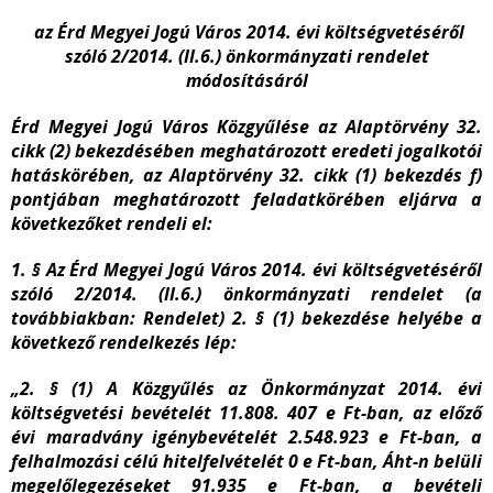
az Érd Megyei Jogú Város 2014. évi költségvetéséről
szóló
2/2014. (II.6.) önkormányzati rendelet
módosításáról
Érd Megyei Jogú Város Közgyűlése az Alaptörvény 32.
cikk (2) bekezdésében meghatározott eredeti jogalkotói
hatáskörében, az Alaptörvény 32. cikk (1) bekezdés f)
pontjában meghatározott feladatkörében eljárva a
következőket rendeli el:
1. § Az Érd Megyei Jogú Város 2014. évi költségvetéséről
szóló 2/2014. (II.6.) önkormányzati rendelet (a
továbbiakban: Rendelet) 2. § (1) bekezdése helyébe a
következő rendelkezés lép:
„2. § (1) A Közgyűlés az Önkormányzat 2014. évi
költségvetési bevételét 11.808. 407 e Ft-ban, az előző
évi maradvány igénybevételét 2.548.923 e Ft-ban, a
felhalmozási célú hitelfelvételét 0 e Ft-ban, Áht-n belüli
megelőlegezéseket 91.935 e Ft-ban, a bevételi