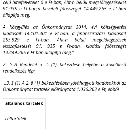
célú hitelfelvételét 0 e Ft-ban, Áht-n belüli megelőlegezéseket
91.935 e Ft-ban,a bevételi főösszegét 14.449.265 e Ft-ban
állapítja meg.
A Közgyűlés az Önkormányzat 2014. évi költségvetési
kiadásait 14.101.401 e Ft-ban, a finanszírozási kiadásait
255.929 e Ft-ban, Áht-n belüli megelőlegezések
visszafizetését 91. 935 e Ft-ban, kiadási főösszegét
14.449.265 e Ft-ban állapítja meg.”
2. § A Rendelet 3. § (1) bekezdése helyébe a következő
rendelkezés lép:
„3. § (1) A 2. § (1) bekezdésében jóváhagyott kiadásokból az
Önkormányzat tartalék előirányzata 1.036.262 e Ft, ebből
céltartalék