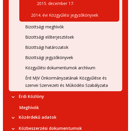
2015. december 17.
2014. évi Közgyűlési jegyzőkönyvek
Bizottsági meghívók
Bizottsági előterjesztések
Bizottsági határozatok
Bizottsági jegyzőkönyvek
Közgyűlési dokumentumok archívum
Érd MJV Önkormányzatának Közgyűlése és
szervei Szervezeti és Működési Szabályzata
Érdi Közlöny
Meghívók
Közérdekű adatok
Közbeszerzési dokumentumok