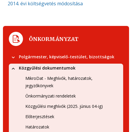
2014. évi költségvetés módosítása
ÖNKORMÁNYZAT
Polgármester, képviselő-testület, bizottságok
Közgyűlési dokumentumok
MikroDat - Meghívók, határozatok,
jegyzőkönyvek
Önkormányzati rendeletek
Közgyűlési meghívók (2025. június 04-ig)
Előterjesztések
Határozatok