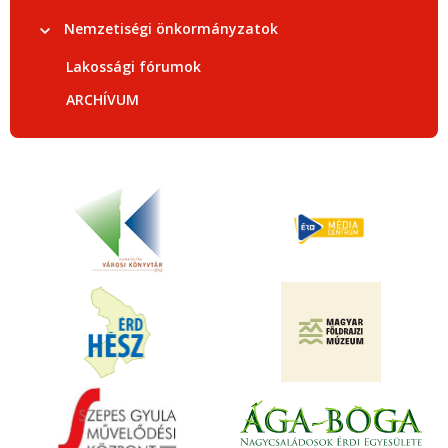
Nemzetiségi önkormányzatok
Lakossági fórumok
ARCHÍVUM