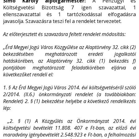
Simó Károly alpolgármester:
A Pénzügyi és
Költségvetési Bizottság 7 igen szavazattal, 1
ellenszavazattal és 1 tartózkodással elfogadásra
javasolja. Szavazásra teszi fel a rendelet tervezetet.
Az előterjesztett és szavazásra feltett rendelet módosítás:
„Érd Megyei Jogú Város Közgyűlése az Alaptörvény 32. cikk (2)
bekezdésében meghatározott eredeti jogalkotói
hatáskörében, az Alaptörvény 32. cikk (1) bekezdés f)
pontjában meghatározott feladatkörében eljárva a
következőket rendeli el:
1. § Az Érd Megyei Jogú Város 2014. évi költségvetéséről szóló
2/2014. (II.6.) önkormányzati rendelet (a továbbiakban:
Rendelet) 2. § (1) bekezdése helyébe a következő rendelkezés
lép:
„2. § (1) A Közgyűlés az Önkormányzat 2014. évi
költségvetési bevételét 11.808. 407 e Ft-ban, az előző évi
maradvány igénybevételét 2.548.923 e Ft-ban, a felhalmozási