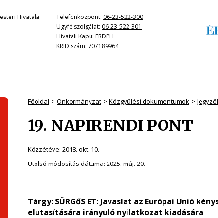
steri Hivatala
Telefonközpont:
06-23-522-300
Ügyfélszolgálat:
06-23-522-301
Hivatali Kapu: ERDPH
KRID szám: 707189964
Főoldal
Önkormányzat
Közgyűlési dokumentumok
Jegyző
19. NAPIRENDI PONT
Közzétéve:
2018. okt. 10.
Utolsó módosítás dátuma:
2025. máj. 20.
Tárgy: SÜRGőS ET: Javaslat az Európai Unió kén
elutasítására irányuló nyilatkozat kiadására