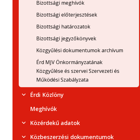
Bizottsági meghívók
Bizottsági előterjesztések
Bizottsági határozatok
Bizottsági jegyzőkönyvek
Közgyűlési dokumentumok archívum
Érd MJV Önkormányzatának
Közgyűlése és szervei Szervezeti és
Működési Szabályzata
Érdi Közlöny
Meghívók
Közérdekű adatok
Közbeszerzési dokumentumok