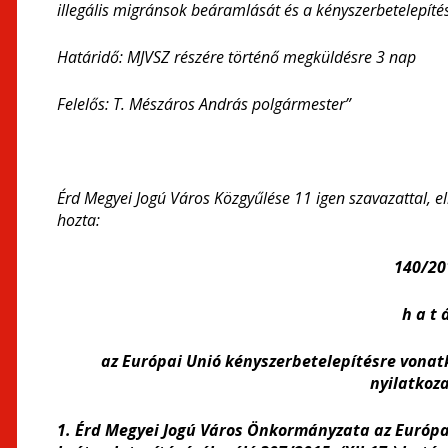
illegális migránsok beáramlását és a kényszerbetelepít
Határidő: MJVSZ részére történő megküldésre 3 nap
Felelős: T. Mészáros András polgármester”
Érd Megyei Jogú Város Közgyűlése 11 igen szavazattal, e
hozta:
140/201
h a t á
az Európai Unió kényszerbetelepítésre vonat
nyilatkoz
1. Érd Megyei Jogú Város Önkormányzata az Európai