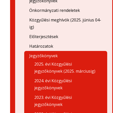
jegyzőkönyvek
Önkormányzati rendeletek
Közgyűlési meghívók (2025. június 04-
ig)
Előterjesztések
Határozatok
Jegyzőkönyvek
2025. évi Közgyűlési
jegyzőkönyvek (2025. márciusig)
2024. évi Közgyűlési
jegyzőkönyvek
2023. évi Közgyűlési
jegyzőkönyvek