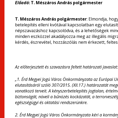
Előadó
: T. Mészáros András polgármester
T. Mészáros András polgármester
: Elmondja, hog
betelepítés elleni kvótával kapcsolatban egy elutas
népszavazáshoz kapcsolódva, és a lehetőségek miné
minden eszközzel akadályozza meg az illegális migr
kérdés, észrevétel, hozzászólás nem érkezett, feltes
Az előterjesztett és szavazásra feltett határozati javaslat:
„1. Érd Megyei Jogú Város Önkormányzata az Európai Uni
elutasításáról szóló 307/2015. (XII.17.) határozatát meg
vonatkozó terveit. A kényszerbetelepítés jogtalan, értel
biztonságát, növeli a bűnözés kockázatát, a terrorveszélyt
egészségügyi és oktatási rendszerünkre.
2. Érd Megyei Jogú Város Önkormányzata kéri a kormány