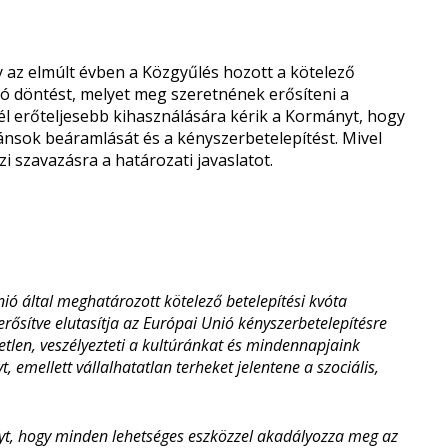
y az elmúlt évben a Közgyűlés hozott a kötelező
ító döntést, melyet meg szeretnének erősíteni a
l erőteljesebb kihasználására kérik a Kormányt, hogy
ánsok beáramlását és a kényszerbetelepítést. Mivel
zi szavazásra a határozati javaslatot.
ó által meghatározott kötelező betelepítési kvóta
erősítve elutasítja az Európai Unió kényszerbetelepítésre
metlen, veszélyezteti a kultúránkat és mindennapjaink
, emellett vállalhatatlan terheket jelentene a szociális,
t, hogy minden lehetséges eszközzel akadályozza meg az