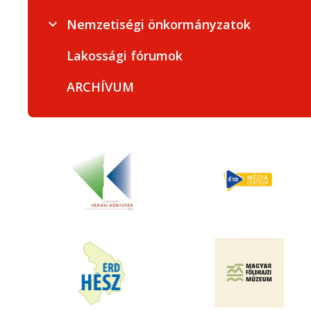
Nemzetiségi önkormányzatok
Lakossági fórumok
ARCHÍVUM