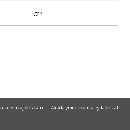
Igen
kezelési tájékoztató
Akadálymentesítési nyilatkozat