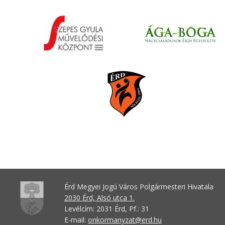
Érd Megyei Jogú Város Polgármesteri Hivatala
2030 Érd, Alsó utca 1.
Levélcím: 2031 Érd, Pf.: 31
E-mail:
onkormanyzat@erd.hu