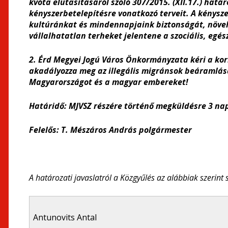
kvóta elutasításáról szóló 307/2015. (XII.17.) hatá
kényszerbetelepítésre vonatkozó terveit. A kénysze
kultúránkat és mindennapjaink biztonságát, növeli
vállalhatatlan terheket jelentene a szociális, egé
2. Érd Megyei Jogú Város Önkormányzata kéri a ko
akadályozza meg az illegális migránsok beáramlásá
Magyarországot és a magyar embereket!
Határidő: MJVSZ részére történő megküldésre 3 na
Felelős: T. Mészáros András polgármester
A határozati javaslatról a Közgyűlés az alábbiak szerint 
Antunovits Antal