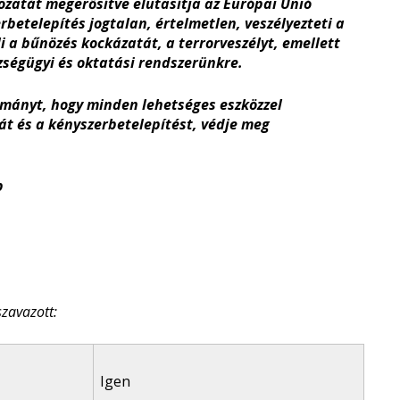
rozatát megerősítve elutasítja az Európai Unió
rbetelepítés jogtalan, értelmetlen, veszélyezteti a
 a bűnözés kockázatát, a terrorveszélyt, emellett
szségügyi és oktatási rendszerünkre.
rmányt, hogy minden lehetséges eszközzel
t és a kényszerbetelepítést, védje meg
p
szavazott:
Igen