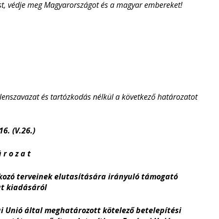
ést, védje meg Magyarországot és a magyar embereket!
llenszavazat és tartózkodás nélkül a következő határozatot
6. (V.26.)
 r o z a t
kozó terveinek elutasítására irányuló támogató
at kiadásáról
 Unió által meghatározott kötelező betelepítési