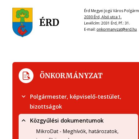
Érd Megyei Jogú Város Polgárme
2030 Érd, Alsó utca 1.
Levélcím: 2031 Érd, Pf.: 31.
E-mail:
onkormanyzat@erd.hu
ÖNKORMÁNYZAT
Polgármester, képviselő-testület,
bizottságok
Közgyűlési dokumentumok
MikroDat - Meghívók, határozatok,