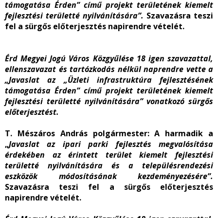
támogatása Érden” című projekt területének kiemelt
fejlesztési területté nyilvánítására
”.
Szavazásra teszi
fel a sürgős előterjesztés napirendre vételét.
Érd Megyei Jogú Város Közgyűlése 18 igen szavazattal,
ellenszavazat és tartózkodás nélkül naprendre vette a
„
Javaslat az „Üzleti infrastruktúra fejlesztésének
támogatása Érden” című projekt területének kiemelt
fejlesztési területté nyilvánítására
” vonatkozó sürgős
előterjesztést.
T. Mészáros András polgármester
: A harmadik a
„
Javaslat az ipari parki fejlesztés megvalósítása
érdekében az érintett terület kiemelt fejlesztési
területté nyilvánítására és a településrendezési
eszközök módosításának kezdeményezésére
”.
Szavazásra teszi fel a sürgős előterjesztés
napirendre vételét.