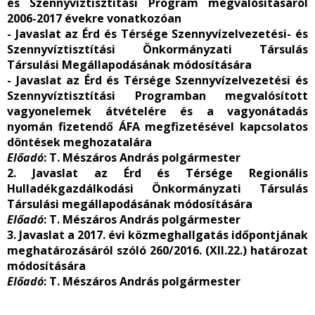
és Szennyvíztisztítási Program megvalósításáról
2006-2017 évekre vonatkozóan
- Javaslat az Érd és Térsége Szennyvízelvezetési- és
Szennyvíztisztítási Önkormányzati Társulás
Társulási Megállapodásának módosítására
-
Javaslat az Érd és Térsége Szennyvízelvezetési és
Szennyvíztisztítási Programban megvalósított
vagyonelemek átvételére és a vagyonátadás
nyomán fizetendő ÁFA megfizetésével kapcsolatos
döntések meghozatalára
Előadó
: T. Mészáros András polgármester
2. Javaslat az Érd és Térsége Regionális
Hulladékgazdálkodási Önkormányzati Társulás
Társulási megállapodásának módosítására
Előadó
: T. Mészáros András polgármester
3. Javaslat a 2017. évi közmeghallgatás időpontjának
meghatározásáról szóló 260/2016. (XII.22.) határozat
módosítására
Előadó
: T. Mészáros András polgármester