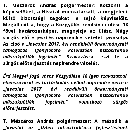
T. Mészáros András polgármester
: Köszönti a
képviselőket, a Hivatal munkatársait, a megjelent
külső bizottsági tagokat, a sajtó képviselőit.
Megállapítja, hogy a Közgyűlés rendkívüli ülése 18
fővel határozatképes, megnyitja az ülést. Négy
sürgős előterjesztés napirendre vételét javasolja.
Az első a „
Javaslat 2017. évi rendkívüli önkormányzati
támogatás igénylésére kötelezően biztosítandó
műszakpótlék jogcímén
”.
Szavazásra teszi fel a
sürgős előterjesztés napirendre vételét.
Érd Megyei Jogú Város Közgyűlése 18 igen szavazattal,
ellenszavazat és tartózkodás nélkül naprendre vette a
„
Javaslat 2017. évi rendkívüli önkormányzati
támogatás igénylésére kötelezően biztosítandó
műszakpótlék jogcímén” vonatkozó sürgős
előterjesztést.
T. Mészáros András polgármester
: A második a
„
Javaslat az „Üzleti infrastruktúra fejlesztésének