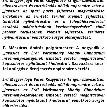
Érd Megyei Jogú Város Közgyűlése 18 igen szavazattal,
ellenszavazat és tartózkodás nélkül naprendre vette a
„
Javaslat az ipari parki fejlesztés megvalósítása
érdekében az érintett terület kiemelt fejlesztési
területté nyilvánítására és a településrendezési
eszközök módosításának kezdeményezésére
” című
projekt területének kiemelt fejlesztési területté
nyilvánítására
” vonatkozó sürgős előterjesztést.
T. Mészáros András polgármester
: A negyedik a
„
Javaslat az Érdi Vörösmarty Mihály Gimnázium
intézményvezetőjének ismételt vezetői megbízásával
kapcsolatos nyilatkozat kiadására
”.
Szavazásra teszi
fel a sürgős előterjesztés napirendre vételét.
Érd Megyei Jogú Város Közgyűlése 18 igen szavazattal,
ellenszavazat és tartózkodás nélkül naprendre vette a
„
Javaslat az Érdi Vörösmarty Mihály Gimnázium
intézményvezetőjének ismételt vezetői megbízásával
kapcsolatos nyilatkozat kiadására
”
vonatkozó sürgős
előterjesztést.