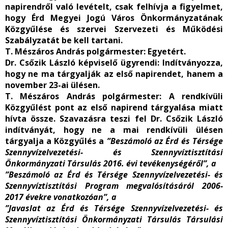
napirendről való levételt, csak felhívja a figyelmet,
hogy Érd Megyei Jogú Város Önkormányzatának
Közgyűlése és szervei Szervezeti és Működési
Szabályzatát be kell tartani.
T. Mészáros András polgármester
: Egyetért.
Dr. Csőzik László képviselő ügyrendi
: Indítványozza,
hogy ne ma tárgyalják az első napirendet, hanem a
november 23-ai ülésen.
T. Mészáros András polgármester
: A rendkívüli
Közgyűlést pont az első napirend tárgyalása miatt
hívta össze. Szavazásra teszi fel Dr. Csőzik László
indítványát, hogy ne a mai rendkívüli ülésen
tárgyalja a Közgyűlés a
”
Beszámoló az Érd és Térsége
Szennyvízelvezetési- és Szennyvíztisztítási
Önkormányzati Társulás 2016. évi tevékenységéről”, a
”Beszámoló
az Érd és Térsége Szennyvízelvezetési
-
és
Szennyvíztisztítási Program megvalósításáról 2006-
2017 évekre vonatkozóan”, a
”Javaslat az Érd és Térsége Szennyvízelvezetési- és
Szennyvíztisztítási Önkormányzati Társulás Társulási