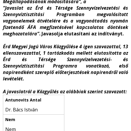
Megállapodásának módosítására”, a
”Javaslat az Érd és Térsége Szennyvízelvezetési és
Szennyvíztisztítási Programban megvalósított
vagyonelemek átvételére és a vagyonátadás nyomán
fizetendő ÁFA megfizetésével kapcsolatos döntések
meghozatalára”
. Javasolja elutasítani az indítványt.
Érd Megyei Jogú Város Közgyűlése 4 igen szavazattal, 13
ellenszavazattal, 1 tartózkodás mellett elutasította az
Érd és Térsége Szennyvízelvezetési- és
Szennyvíztisztítási Programra vonatkozó, első
napirendként szereplő előterjesztések napirendről való
levételét.
A javaslatról a Közgyűlés az alábbiak szerint szavazott:
Dr. Bács István
Nem