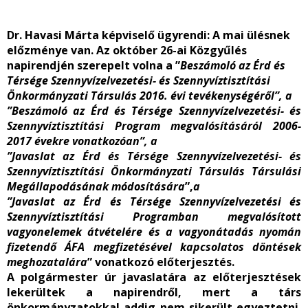
Dr. Havasi Márta képviselő ügyrendi
: A mai ülésnek
előzménye van. Az október 26-ai Közgyűlés
napirendjén szerepelt volna a ”
Beszámoló az Érd és
Térsége Szennyvízelvezetési- és Szennyvíztisztítási
Önkormányzati Társulás 2016. évi tevékenységéről”, a
”Beszámoló
az Érd és Térsége Szennyvízelvezetési
-
és
Szennyvíztisztítási Program megvalósításáról 2006-
2017 évekre vonatkozóan”, a
”Javaslat az Érd és Térsége Szennyvízelvezetési- és
Szennyvíztisztítási Önkormányzati Társulás Társulási
Megállapodásának módosítására
”,
a
”Javaslat az Érd és Térsége Szennyvízelvezetési és
Szennyvíztisztítási Programban megvalósított
vagyonelemek átvételére és a vagyonátadás nyomán
fizetendő ÁFA megfizetésével kapcsolatos döntések
meghozatalára
” vonatkozó előterjesztés.
A polgármester úr javaslatára az előterjesztések
lekerültek a napirendről, mert a társ
önkormányzatokkal addig nem sikerült egyeztetni.