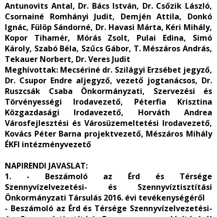
Antunovits Antal, Dr. Bács István, Dr. Csőzik László,
Csornainé Romhányi Judit, Demjén Attila, Donkó
Ignác, Fülöp Sándorné, Dr. Havasi Márta, Kéri Mihály,
Kopor Tihamér, Mórás Zsolt, Pulai Edina, Simó
Károly, Szabó Béla, Szűcs Gábor, T. Mészáros András,
Tekauer Norbert, Dr. Veres Judit
Meghívottak:
Mecsériné dr. Szilágyi Erzsébet jegyző,
Dr. Csupor Endre aljegyző, vezető jogtanácsos, Dr.
Ruszcsák Csaba Önkormányzati, Szervezési és
Törvényességi Irodavezető, Péterfia Krisztina
Közgazdasági Irodavezető, Horváth Andrea
Városfejlesztési és Városüzemeltetési Irodavezető,
Kovács Péter Barna projektvezető, Mészáros Mihály
ÉKFI intézményvezető
NAPIRENDI JAVASLAT:
1. - Beszámoló az Érd és Térsége
Szennyvízelvezetési- és Szennyvíztisztítási
Önkormányzati Társulás 2016. évi tevékenységéről
- Beszámoló az Érd és Térsége Szennyvízelvezetési-