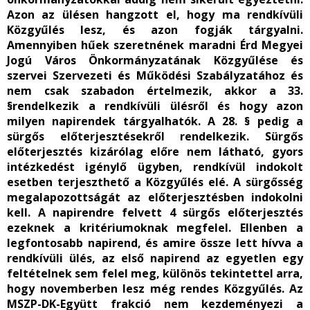
Azon az ülésen hangzott el, hogy ma rendkívüli
Közgyűlés lesz, és azon fogják tárgyalni.
Amennyiben hűek szeretnének maradni Érd Megyei
Jogú Város Önkormányzatának Közgyűlése és
szervei Szervezeti és Működési Szabályzatához és
nem csak szabadon értelmezik, akkor a 33.
§rendelkezik a rendkívüli ülésről és hogy azon
milyen napirendek tárgyalhatók. A 28. § pedig a
sürgős előterjesztésekről rendelkezik. Sürgős
előterjesztés kizárólag előre nem látható, gyors
intézkedést igénylő ügyben, rendkívül indokolt
esetben terjeszthető a Közgyűlés elé. A sürgősség
megalapozottságát az előterjesztésben indokolni
kell. A napirendre felvett 4 sürgős előterjesztés
ezeknek a kritériumoknak megfelel. Ellenben a
legfontosabb napirend, és amire össze lett hívva a
rendkívüli ülés, az első napirend az egyetlen egy
feltételnek sem felel meg, különös tekintettel arra,
hogy novemberben lesz még rendes Közgyűlés. Az
MSZP-DK-Együtt frakció nem kezdeményezi a