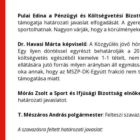
Pulai Edina a Pénzügyi és Költségvetési Bizo
támogatja határozati javaslat elfogadását. A gye
sportolhatnak. Nagyon várják, hogy a körülményeke
Dr. Havasi Márta képviselő
: A Közgyűlés jövő hón
Egy ilyen döntéssel egyrészt behatárolják a 20
költségvetés egészéből kiemelve 1-1 tételt, ne
ellátására jutó forrás milyen arányban áll egymás
oka annak, hogy az MSZP-DK-Együtt frakció nem t
támogatása miatt.
Mórás Zsolt a Sport és Ifjúsági Bizottság elnök
határozati javaslatot.
T. Mészáros András polgármester
: Felteszi szava
A szavazásra feltett határozati javaslat: