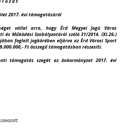
 r o z a t
ület 2017. évi támogatásáról
séget vállal arra, hogy Érd Megyei Jogú Város
i és Működési Szabályzatáról szóló 31/2014. (XI.26.)
jában foglalt jogkörében eljárva az Érd Városi Sport
9.000.000,- Ft összegű támogatásban részesíti.
enti támogatás szegét az önkormányzat 2017. évi
szavazott: