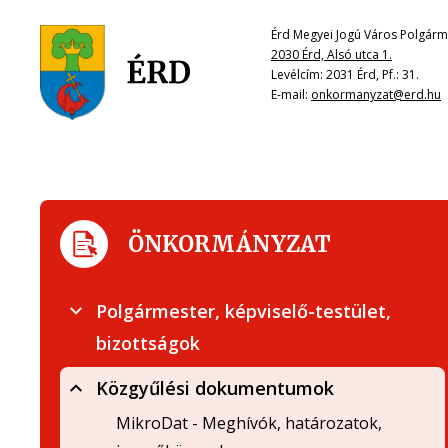
Érd Megyei Jogú Város Polgárme
2030 Érd, Alsó utca 1.
Levélcím: 2031 Érd, Pf.: 31.
E-mail:
onkormanyzat@erd.hu
ÖNKORMÁNYZAT
Polgármester, képviselő-testület,
bizottságok
Közgyűlési dokumentumok
MikroDat - Meghívók, határozatok,