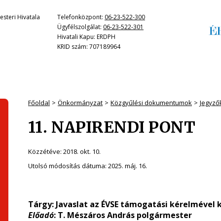
steri Hivatala
Telefonközpont:
06-23-522-300
Ügyfélszolgálat:
06-23-522-301
Hivatali Kapu: ERDPH
KRID szám: 707189964
Főoldal
Önkormányzat
Közgyűlési dokumentumok
Jegyző
11. NAPIRENDI PONT
Közzétéve:
2018. okt. 10.
Utolsó módosítás dátuma:
2025. máj. 16.
Tárgy: Javaslat az ÉVSE támogatási kérelmével
Előadó
: T. Mészáros András polgármester