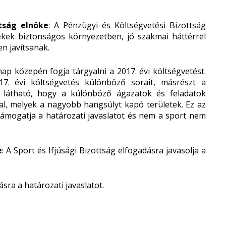
ttság elnöke
: A Pénzügyi és Költségvetési Bizottság
rekek biztonságos környezetben, jó szakmai háttérrel
n javítsanak.
ap közepén fogja tárgyalni a 2017. évi költségvetést.
17. évi költségvetés különböző sorait, másrészt a
m látható, hogy a különböző ágazatok és feladatok
sal, melyek a nagyobb hangsúlyt kapó területek. Ez az
ámogatja a határozati javaslatot és nem a sport nem
e
: A Sport és Ifjúsági Bizottság elfogadásra javasolja a
zásra a határozati javaslatot.