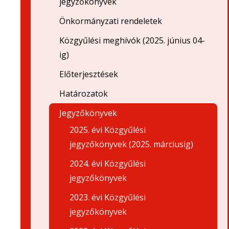
jegyzőkönyvek
Önkormányzati rendeletek
Közgyűlési meghívók (2025. június 04-
ig)
Előterjesztések
Határozatok
Jegyzőkönyvek
2025. évi Közgyűlési
jegyzőkönyvek (2025. márciusig)
2024. évi Közgyűlési
jegyzőkönyvek
2023. évi Közgyűlési
jegyzőkönyvek