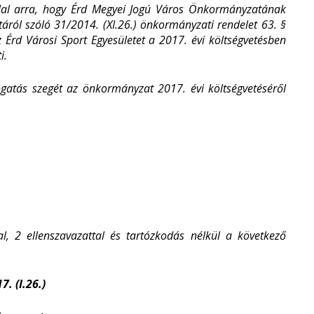
állal arra, hogy Érd Megyei Jogú Város Önkormányzatának
táról szóló 31/2014. (XI.26.) önkormányzati rendelet 63. §
z Érd Városi Sport Egyesületet a 2017. évi költségvetésben
i.
ogatás szegét az önkormányzat 2017. évi költségvetéséről
l, 2 ellenszavazattal és tartózkodás nélkül a következő
7. (I.26.)