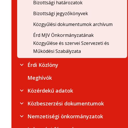
Bizottsági határozatok
Bizottsági jegyzőkönyvek
Közgyűlési dokumentumok archívum
Érd MJV Önkormányzatának
Közgyűlése és szervei Szervezeti és
Működési Szabályzata
Érdi Közlöny
Meghívók
Közérdekű adatok
Közbeszerzési dokumentumok
Nemzetiségi önkormányzatok