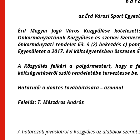
h a t á
az Érd Városi Sport Egyes
Érd Megyei Jogú Város Közgyűlése kötelezett
Önkormányzatának Közgyűlése és szervei Szervezet
önkormányzati rendelet 63. § (2) bekezdés c) pont
Egyesületet a 2017. évi költségvetésben összesen 5
A Közgyűlés felkéri a polgármestert, hogy a f
költségvetéséről szóló rendeletébe terveztesse be.
Határidő: a döntés továbbítására – azonnal
Felelős: T. Mészáros András
A határozati javaslatról a Közgyűlés az alábbiak szerint 