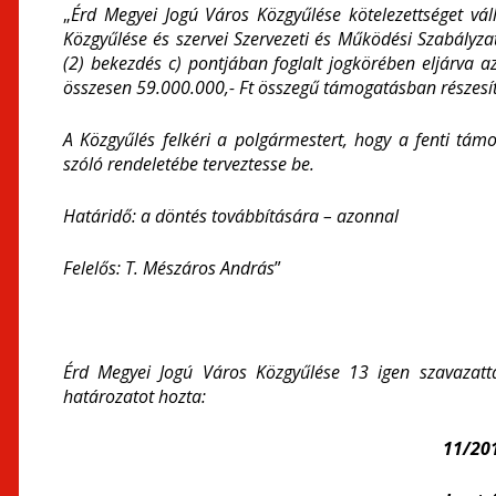
„
Érd Megyei Jogú Város Közgyűlése kötelezettséget v
Közgyűlése és szervei Szervezeti és Működési Szabályza
(2) bekezdés c) pontjában foglalt jogkörében eljárva a
összesen 59.000.000,- Ft összegű támogatásban részesít
A Közgyűlés felkéri a polgármestert, hogy a fenti tám
szóló rendeletébe terveztesse be.
Határidő: a döntés továbbítására – azonnal
Felelős: T. Mészáros András
”
Érd Megyei Jogú Város Közgyűlése 13 igen szavazatta
határozatot hozta:
11/201