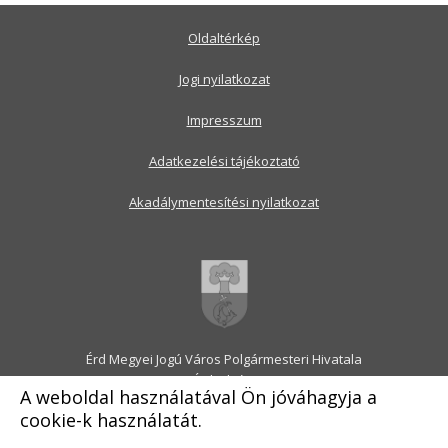
Oldaltérkép
Jogi nyilatkozat
Impresszum
Adatkezelési tájékoztató
Akadálymentesítési nyilatkozat
Érd Megyei Jogú Város Polgármesteri Hivatala
2030 Érd, Alsó utca 1.
A weboldal használatával Ön jóváhagyja a
Levélcím: 2031 Érd, Pf.: 31
cookie-k használatát.
E-mail:
onkormanyzat@erd.hu