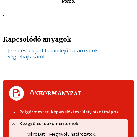
vette.
.
Kapcsolódó anyagok
Jelentés a lejárt határidejű határozatok
végrehajtásáról
ÖNKORMÁNYZAT
Polgármester, képviselő-testület, bizottságok
Közgyűlési dokumentumok
MikroDat - Meghívók, határozatok,