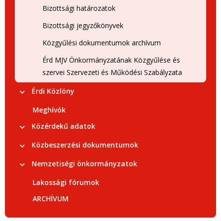
Bizottsági határozatok
Bizottsági jegyzőkönyvek
Közgyűlési dokumentumok archívum
Érd MJV Önkormányzatának Közgyűlése és
szervei Szervezeti és Működési Szabályzata
Érdi Közlöny
Meghívók
Közérdekű adatok
Közbeszerzési dokumentumok
Nemzetiségi önkormányzatok
Lakossági fórumok
ARCHÍVUM