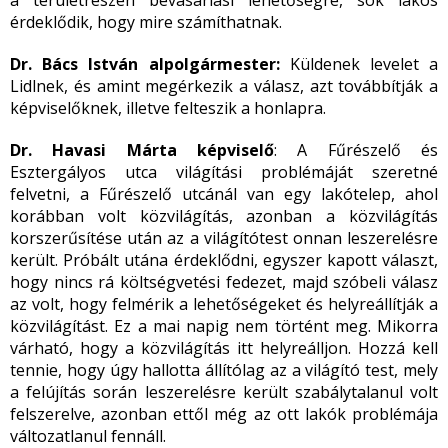
a területrészen bevásárlási lehetőségre, sok lakos
érdeklődik, hogy mire számíthatnak.
Dr. Bács István alpolgármester:
Küldenek levelet a
Lidlnek, és amint megérkezik a válasz, azt továbbítják a
képviselőknek, illetve felteszik a honlapra.
Dr. Havasi Márta képviselő
: A Fűrészelő és
Esztergályos utca világítási problémáját szeretné
felvetni, a Fűrészelő utcánál van egy lakótelep, ahol
korábban volt közvilágítás, azonban a közvilágítás
korszerűsítése után az a világítótest onnan leszerelésre
került. Próbált utána érdeklődni, egyszer kapott választ,
hogy nincs rá költségvetési fedezet, majd szóbeli válasz
az volt, hogy felmérik a lehetőségeket és helyreállítják a
közvilágítást. Ez a mai napig nem történt meg. Mikorra
várható, hogy a közvilágítás itt helyreálljon. Hozzá kell
tennie, hogy úgy hallotta állítólag az a világító test, mely
a felújítás során leszerelésre került szabálytalanul volt
felszerelve, azonban ettől még az ott lakók problémája
változatlanul fennáll.