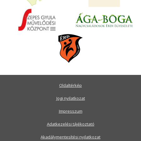
Oldaltérkép
Jogi nyilatkozat
Impresszum
Adatkezelési tájékoztató
Akadálymentesítési nyilatkozat