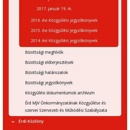
2017. január 19. rk.
2016. évi Közgyűlési jegyzőkönyvek
2015. évi Közgyűlési jegyzőkönyvek
2014. évi Közgyűlési jegyzőkönyvek
Bizottsági meghívók
Bizottsági előterjesztések
Bizottsági határozatok
Bizottsági jegyzőkönyvek
Közgyűlési dokumentumok archívum
Érd MJV Önkormányzatának Közgyűlése és
szervei Szervezeti és Működési Szabályzata
Érdi Közlöny