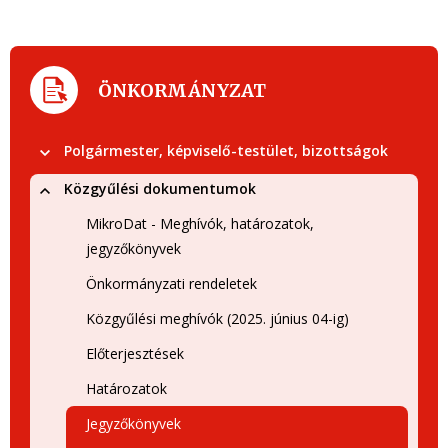
ÖNKORMÁNYZAT
Polgármester, képviselő-testület, bizottságok
Közgyűlési dokumentumok
MikroDat - Meghívók, határozatok,
jegyzőkönyvek
Önkormányzati rendeletek
Közgyűlési meghívók (2025. június 04-ig)
Előterjesztések
Határozatok
Jegyzőkönyvek