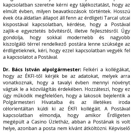
kapcsolatban szeretne kérni egy tájékoztatást, hogy az
elmúlt évben, milyen beavatkozások történtek. Hosszú
évek óta áldatlan állapot áll fenn az érdligeti Tarcal utcai
kispostával kapcsolatban, kérdése, hogy a Postával
zajlik-e egyeztetés bővítésről, illetve fejlesztésről. Úgy
gondolja, hogy sokkal modernebb és nagyobb
kiszolgáló térrel rendelkező postára lenne szüksége az
érdligetieknek, kéri, hogy ezzel kapcsolatban vegyék fel
a kapcsolatot a Postával.
Dr. Bács István alpolgármester:
Felkéri a kollégákat,
hogy az ÉKFI-től kérjék be az adatokat, melyek arra
vonatkoznak, hogy a tavalyi évben mennyi növényt
vágtak le a közvilágítás érdekében. Hozzáteszi, hogy ez
úgy működik megfelelően, hogy a lakosok bejelentik a
Polgármesteri Hivatalba és az illetékes iroda
célorientáltan küldi ki az ÉKFI kollégáit. A Postával
kapcsolatban elmondja, hogy amikor Érdligeten
megépült a Casino Üzletház, abban a Postának is volt
helye, azonban a posta nem kívánt átköltözni. Képviselő