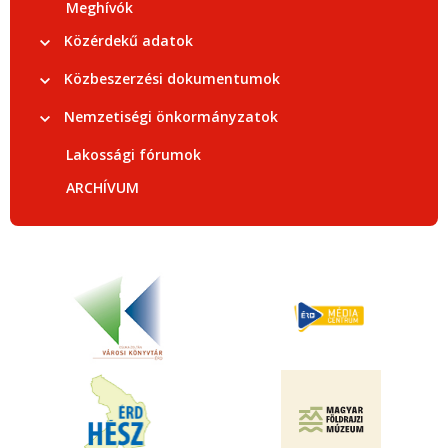
Meghívók
Közérdekű adatok
Közbeszerzési dokumentumok
Nemzetiségi önkormányzatok
Lakossági fórumok
ARCHÍVUM