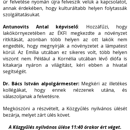
úr felvetése nyomán újra felveszik velük a kapcsolatot,
annak érdekében, hogy kulturáltabb helyen folytassák
szolgáltatásukat.
Antunovits Antal képviselő
: Hozzáfűzi, hogy
lakókörnyezetében az ÉKFI megkezdte a növényzet
ritkítását, azonban több helyen az ott lakók nem
engedték, hogy megnyírják a növényzetet a lámpatest
körül. Az Emília utcában ez sikeres volt, több helyen
viszont nem. Például a Kornélia utcában lévő diófa is
kitakarja nyáron a világítást, kéri ebben a hivatal
segítségét.
Dr. Bács István alpolgármester:
Megkéri az illetékes
kollégákat, hogy ennek nézzenek utána, és
válaszoljanak a felvetésre.
Megköszöni a részvételt, a Közgyűlés nyilvános ülését
bezárja, melyet zárt ülés követ.
A Közgyűlés nyilvános ülése 11:40 órakor ért véget.