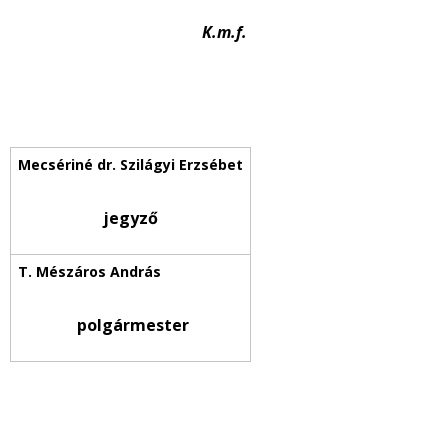
K.m.f.
jegyző
polgármester