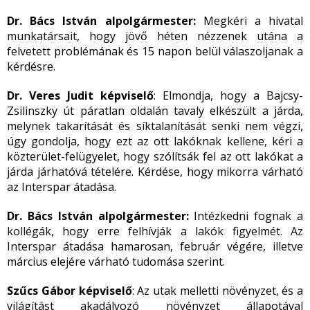
Dr. Bács István alpolgármester:
Megkéri a hivatal
munkatársait, hogy jövő héten nézzenek utána a
felvetett problémának és 15 napon belül válaszoljanak a
kérdésre.
Dr. Veres Judit képviselő
: Elmondja, hogy a Bajcsy-
Zsilinszky út páratlan oldalán tavaly elkészült a járda,
melynek takarítását és síktalanítását senki nem végzi,
úgy gondolja, hogy ezt az ott lakóknak kellene, kéri a
közterület-felügyelet, hogy szólítsák fel az ott lakókat a
járda járhatóvá tételére. Kérdése, hogy mikorra várható
az Interspar átadása.
Dr. Bács István alpolgármester:
Intézkedni fognak a
kollégák, hogy erre felhívják a lakók figyelmét. Az
Interspar átadása hamarosan, február végére, illetve
március elejére várható tudomása szerint.
Szűcs Gábor képviselő
: Az utak melletti növényzet, és a
világítást akadályozó növényzet állapotával