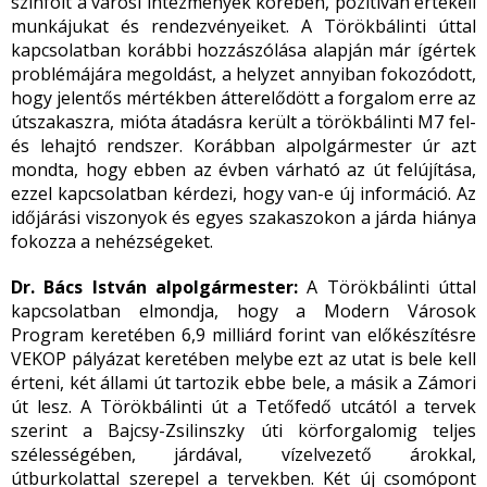
színfolt a városi intézmények körében, pozitívan értékeli
munkájukat és rendezvényeiket. A Törökbálinti úttal
kapcsolatban korábbi hozzászólása alapján már ígértek
problémájára megoldást, a helyzet annyiban fokozódott,
hogy jelentős mértékben átterelődött a forgalom erre az
útszakaszra, mióta átadásra került a törökbálinti M7 fel-
és lehajtó rendszer. Korábban alpolgármester úr azt
mondta, hogy ebben az évben várható az út felújítása,
ezzel kapcsolatban kérdezi, hogy van-e új információ. Az
időjárási viszonyok és egyes szakaszokon a járda hiánya
fokozza a nehézségeket.
Dr. Bács István alpolgármester:
A Törökbálinti úttal
kapcsolatban elmondja, hogy a Modern Városok
Program keretében 6,9 milliárd forint van előkészítésre
VEKOP pályázat keretében melybe ezt az utat is bele kell
érteni, két állami út tartozik ebbe bele, a másik a Zámori
út lesz. A Törökbálinti út a Tetőfedő utcától a tervek
szerint a Bajcsy-Zsilinszky úti körforgalomig teljes
szélességében, járdával, vízelvezető árokkal,
útburkolattal szerepel a tervekben. Két új csomópont