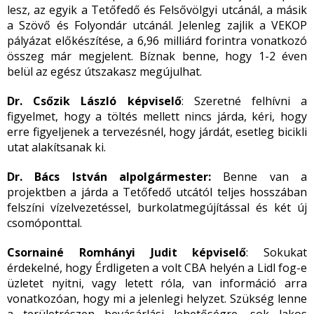
lesz, az egyik a Tetőfedő és Felsővölgyi utcánál, a másik
a Szövő és Folyondár utcánál. Jelenleg zajlik a VEKOP
pályázat előkészítése, a 6,96 milliárd forintra vonatkozó
összeg már megjelent. Bíznak benne, hogy 1-2 éven
belül az egész útszakasz megújulhat.
Dr. Csőzik László képviselő
: Szeretné felhívni a
figyelmet, hogy a töltés mellett nincs járda, kéri, hogy
erre figyeljenek a tervezésnél, hogy járdát, esetleg bicikli
utat alakítsanak ki.
Dr. Bács István alpolgármester:
Benne van a
projektben a járda a Tetőfedő utcától teljes hosszában
felszíni vízelvezetéssel, burkolatmegújítással és két új
csomóponttal.
Csornainé Romhányi Judit képviselő
: Sokukat
érdekelné, hogy Érdligeten a volt CBA helyén a Lidl fog-e
üzletet nyitni, vagy letett róla, van információ arra
vonatkozóan, hogy mi a jelenlegi helyzet. Szükség lenne