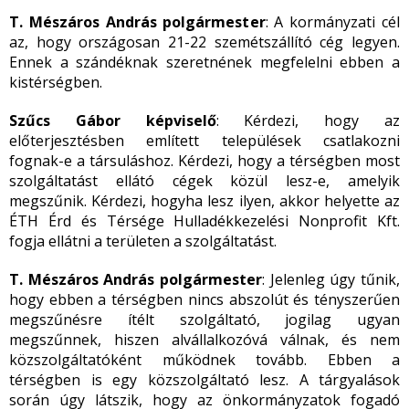
T. Mészáros András polgármester
: A kormányzati cél
az, hogy országosan 21-22 szemétszállító cég legyen.
Ennek a szándéknak szeretnének megfelelni ebben a
kistérségben.
Szűcs Gábor képviselő
: Kérdezi, hogy az
előterjesztésben említett települések csatlakozni
fognak-e a társuláshoz. Kérdezi, hogy a térségben most
szolgáltatást ellátó cégek közül lesz-e, amelyik
megszűnik. Kérdezi, hogyha lesz ilyen, akkor helyette az
ÉTH Érd és Térsége Hulladékkezelési Nonprofit Kft.
fogja ellátni a területen a szolgáltatást.
T. Mészáros András polgármester
: Jelenleg úgy tűnik,
hogy ebben a térségben nincs abszolút és tényszerűen
megszűnésre ítélt szolgáltató, jogilag ugyan
megszűnnek, hiszen alvállalkozóvá válnak, és nem
közszolgáltatóként működnek tovább. Ebben a
térségben is egy közszolgáltató lesz. A tárgyalások
során úgy látszik, hogy az önkormányzatok fogadó