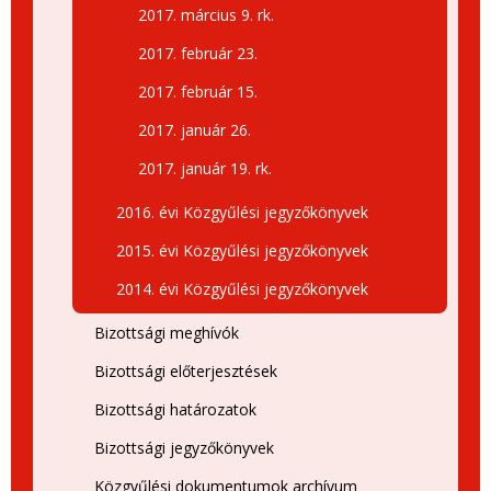
2017. március 9. rk.
2017. február 23.
2017. február 15.
2017. január 26.
2017. január 19. rk.
2016. évi Közgyűlési jegyzőkönyvek
2015. évi Közgyűlési jegyzőkönyvek
2014. évi Közgyűlési jegyzőkönyvek
Bizottsági meghívók
Bizottsági előterjesztések
Bizottsági határozatok
Bizottsági jegyzőkönyvek
Közgyűlési dokumentumok archívum