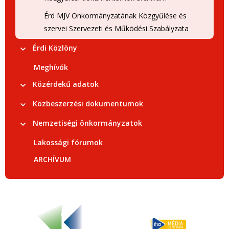
Érd MJV Önkormányzatának Közgyűlése és
szervei Szervezeti és Működési Szabályzata
Érdi Közlöny
Meghívók
Közérdekű adatok
Közbeszerzési dokumentumok
Nemzetiségi önkormányzatok
Lakossági fórumok
ARCHÍVUM