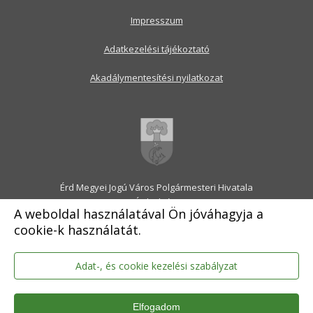
Impresszum
Adatkezelési tájékoztató
Akadálymentesítési nyilatkozat
Érd Megyei Jogú Város Polgármesteri Hivatala
2030 Érd, Alsó utca 1.
A weboldal használatával Ön jóváhagyja a
Levélcím: 2031 Érd, Pf.: 31
cookie-k használatát.
E-mail:
onkormanyzat@erd.hu
Telefonközpont:
06-23-522-300
Ügyfélszolgálat:
06-23-522-301
Adat-, és cookie kezelési szabályzat
Hivatali Kapu: ERDPH
KRID szám: 707189964
Elfogadom