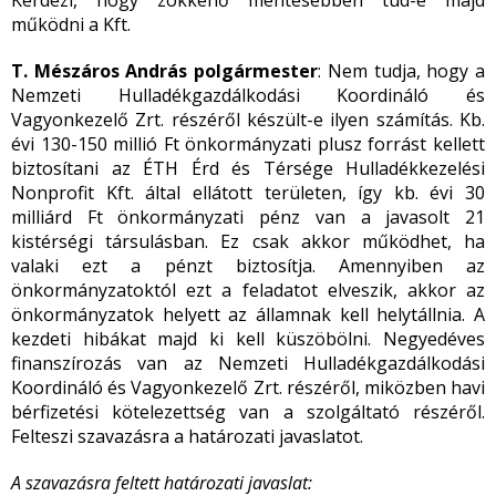
Kérdezi, hogy zökkenő mentesebben tud-e majd
működni a Kft.
T. Mészáros András polgármester
: Nem tudja, hogy a
Nemzeti Hulladékgazdálkodási Koordináló és
Vagyonkezelő Zrt. részéről készült-e ilyen számítás. Kb.
évi 130-150 millió Ft önkormányzati plusz forrást kellett
biztosítani az ÉTH Érd és Térsége Hulladékkezelési
Nonprofit Kft. által ellátott területen, így kb. évi 30
milliárd Ft önkormányzati pénz van a javasolt 21
kistérségi társulásban. Ez csak akkor működhet, ha
valaki ezt a pénzt biztosítja. Amennyiben az
önkormányzatoktól ezt a feladatot elveszik, akkor az
önkormányzatok helyett az államnak kell helytállnia. A
kezdeti hibákat majd ki kell küszöbölni. Negyedéves
finanszírozás van az Nemzeti Hulladékgazdálkodási
Koordináló és Vagyonkezelő Zrt. részéről, miközben havi
bérfizetési kötelezettség van a szolgáltató részéről.
Felteszi szavazásra a határozati javaslatot.
A szavazásra feltett határozati javaslat: