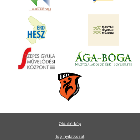
Oldaltérkép
Jogi nyilatkozat