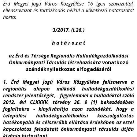
Érd Megyei Jogú Város Közgyűlése 16 igen szavazattal,
ellenszavazat és tartózkodás nélkül a következő határozatot
hozta:
3/2017. (I.26.)
h a t á r o z a t
az Érd és Térsége Regionális Hulladékgazdálkodási
Önkormányzati Társulás létrehozására
vonatkozó
szándéknyilatkozat elfogadásáról
1. Érd Megyei Jogú Város Közgyűlése felismerve a
regionális alapon működő hulladékgazdálkodási
rendszer jelentőségét, - figyelemmel a hulladékról szóló
2012. évi CLXXXV. törvény 36. § (1) bekezdésében
foglaltakra - kinyilvánítja azon szándékát, hogy a
települési hulladékgazdálkodási közszolgáltatás
hatékonyabb és célszerűbb ellátása érdekében az ezzel
kapcsolatos feladatait önkormányzati társulás útján
kívánja biztosítani.