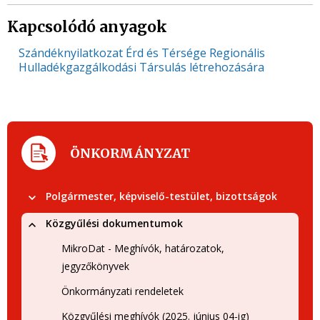
Kapcsolódó anyagok
Szándéknyilatkozat Érd és Térsége Regionális
Hulladékgazgálkodási Társulás létrehozására
ÖNKORMÁNYZAT
Polgármester, képviselő-testület, bizottságok
Közgyűlési dokumentumok
MikroDat - Meghívók, határozatok,
jegyzőkönyvek
Önkormányzati rendeletek
Közgyűlési meghívók (2025. június 04-ig)