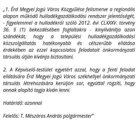
„1. Érd Megyei Jogú Város Közgyűlése felismerve a regionális
alapon működő hulladékgazdálkodási rendszer jelentőségét,
- figyelemmel a hulladékról szóló 2012. évi CLXXXV. törvény
36. § (1) bekezdésében foglaltakra - kinyilvánítja azon
szándékát, hogy a települési hulladékgazdálkodási
közszolgáltatás hatékonyabb és célszerűbb ellátása
érdekében az ezzel kapcsolatos feladatait önkormányzati
társulás útján kívánja biztosítani.
2. A Képviselő-testület egyetért azzal, hogy a fenti feladat
ellátására Érd Megyei Jogú Város székhellyel önkormányzati
társulás létrehozására kerüljön sor, egyúttal rögzíti, hogy
annak alapító tagja kíván lenni.
Határidő: azonnal
Felelős: T. Mészáros András polgármester”