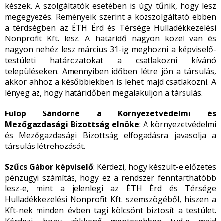
készek. A szolgáltatók esetében is úgy tűnik, hogy lesz
megegyezés. Reményeik szerint a közszolgáltató ebben
a térdségben az ÉTH Érd és Térsége Hulladékkezelési
Nonprofit Kft. lesz. A határidő nagyon közel van és
nagyon nehéz lesz március 31-ig meghozni a képviselő-
testületi határozatokat a csatlakozni kívánó
településeken. Amennyiben időben létre jön a társulás,
akkor ahhoz a későbbiekben is lehet majd csatlakozni. A
lényeg az, hogy határidőben megalakuljon a társulás.
Fülöp Sándorné a Környezetvédelmi és
Mezőgazdasági Bizottság elnöke
: A környezetvédelmi
és Mezőgazdasági Bizottság elfogadásra javasolja a
társulás létrehozását.
Szűcs Gábor képviselő
: Kérdezi, hogy készült-e előzetes
pénzügyi számítás, hogy ez a rendszer fenntarthatóbb
lesz-e, mint a jelenlegi az ÉTH Érd és Térsége
Hulladékkezelési Nonprofit Kft. szemszögéből, hiszen a
Kft-nek minden évben tagi kölcsönt biztosít a testület.