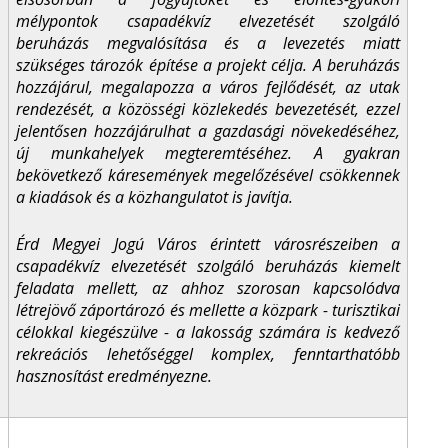
mélypontok csapadékvíz elvezetését szolgáló
beruházás megvalósítása és a levezetés miatt
szükséges tározók építése a projekt célja. A beruházás
hozzájárul, megalapozza a város fejlődését, az utak
rendezését, a közösségi közlekedés bevezetését, ezzel
jelentősen hozzájárulhat a gazdasági növekedéséhez,
új munkahelyek megteremtéséhez. A gyakran
bekövetkező káresemények megelőzésével csökkennek
a kiadások és a közhangulatot is javítja.
Érd Megyei Jogú Város érintett városrészeiben a
csapadékvíz elvezetését szolgáló beruházás kiemelt
feladata mellett, az ahhoz szorosan kapcsolódva
létrejövő záportározó és mellette a közpark - turisztikai
célokkal kiegészülve - a lakosság számára is kedvező
rekreációs lehetőséggel komplex, fenntarthatóbb
hasznosítást eredményezne.