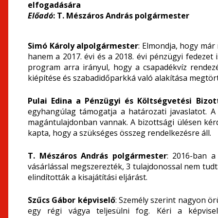
elfogadására
Előadó
: T. Mészáros András polgármester
Simó Károly alpolgármester
: Elmondja, hogy már n
hanem a 2017. évi és a 2018. évi pénzügyi fedezet i
program arra irányul, hogy a csapadékvíz rendezé
kiépítése és szabadidőparkká való alakítása megtörté
Pulai Edina a Pénzügyi és Költségvetési Bizo
egyhangúlag támogatja a határozati javaslatot. 
magántulajdonban vannak. A bizottsági ülésen kérde
kapta, hogy a szükséges összeg rendelkezésre áll.
T. Mészáros András polgármester
: 2016-ban a
vásárlással megszerezték, 3 tulajdonossal nem tudta
elindították a kisajátítási eljárást.
Szűcs Gábor képviselő
: Személy szerint nagyon ör
egy régi vágya teljesülni fog. Kéri a képvis