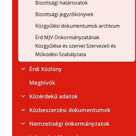
Bizottsági határozatok
Bizottsági jegyzőkönyvek
Közgyűlési dokumentumok archívum
Érd MJV Önkormányzatának
Közgyűlése és szervei Szervezeti és
Működési Szabályzata
Érdi Közlöny
Meghívók
Közérdekű adatok
Közbeszerzési dokumentumok
Nemzetiségi önkormányzatok