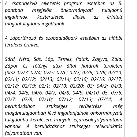
t
A csapadékvíz elvezetés program esetében az 5.
pontban megjelölt önkormányzati tulajdonú
ingatlanok, közterületek, illetve az érintett
magántulajdonú ingatlanok.
A záportározó és szabadidőpark esetében az alábbi
területet érintve:
Sárd, Néra, Sás, Láp, Temes, Patak, Zagyva, Zala,
Zápor és Tétényi utca által határolt területen
(hrsz.:02/3; 02/4; 02/5; 02/6; 02/7; 02/8; 02/9; 02/10;
02/11; 02/12; 02/13; 02/14; 02/15; 02/16; 02/17;
02/18; 02/19; 02/1; 02/10; 02/20; 03; 04/2; 04/3;
04/4; 04/5; 04/6; 04/7; 04/8; 04/9; 04/10; 05; 07/6;
07/7; 07/8; 07/10; 07/12; 07/13; 07/14). A
beruházáshoz szükséges területrész még
magántulajdonban lévő ingatlanjainak önkormányzati
tulajdonba kerülésére irányuló eljárások folyamatban
vannak. A beruházáshoz szükséges telekalakítás
folyamatban van.