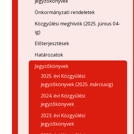
jegyzőkönyvek
Önkormányzati rendeletek
Közgyűlési meghívók (2025. június 04-
ig)
Előterjesztések
Határozatok
Jegyzőkönyvek
2025. évi Közgyűlési
jegyzőkönyvek (2025. márciusig)
2024. évi Közgyűlési
jegyzőkönyvek
2023. évi Közgyűlési
jegyzőkönyvek