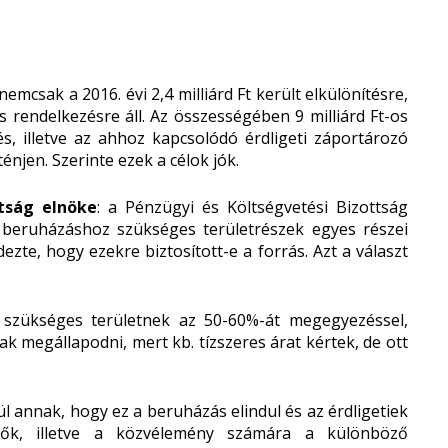
emcsak a 2016. évi 2,4 milliárd Ft került elkülönítésre,
s rendelkezésre áll. Az összességében 9 milliárd Ft-os
s, illetve az ahhoz kapcsolódó érdligeti záportározó
njen. Szerinte ezek a célok jók.
ttság elnöke
: a Pénzügyi és Költségvetési Bizottság
A beruházáshoz szükséges területrészek egyes részei
zte, hogy ezekre biztosított-e a forrás. Azt a választ
 szükséges területnek az 50-60%-át megegyezéssel,
k megállapodni, mert kb. tízszeres árat kértek, de ott
ül annak, hogy ez a beruházás elindul és az érdligetiek
elők, illetve a közvélemény számára a különböző