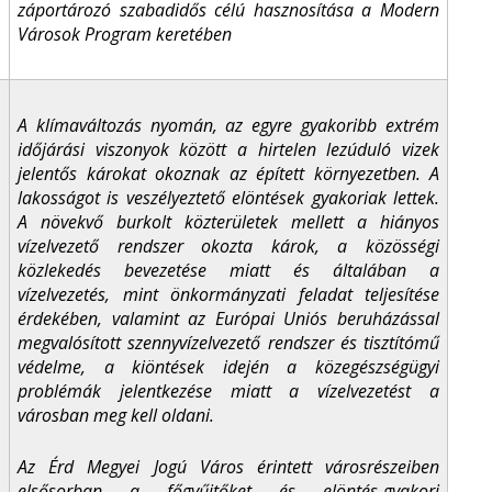
záportározó szabadidős célú hasznosítása a Modern
Városok Program keretében
A klímaváltozás nyomán, az egyre gyakoribb extrém
időjárási viszonyok között a hirtelen lezúduló vizek
jelentős károkat okoznak az épített környezetben. A
lakosságot is veszélyeztető elöntések gyakoriak lettek.
A növekvő burkolt közterületek mellett a hiányos
vízelvezető rendszer okozta károk, a közösségi
közlekedés bevezetése miatt és általában a
vízelvezetés, mint önkormányzati feladat teljesítése
érdekében, valamint az Európai Uniós beruházással
megvalósított szennyvízelvezető rendszer és tisztítómű
védelme, a kiöntések idején a közegészségügyi
problémák jelentkezése miatt a vízelvezetést a
városban meg kell oldani.
Az Érd Megyei Jogú Város érintett városrészeiben
elsősorban a főgyűjtőket és elöntés-gyakori