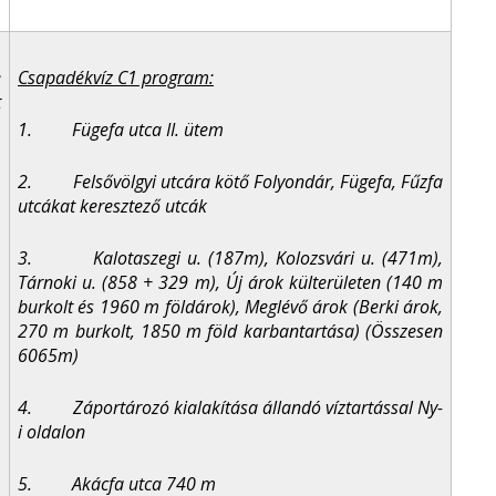
e
Csapadékvíz C1 program:
t
1. Fügefa utca II. ütem
2. Felsővölgyi utcára kötő Folyondár, Fügefa, Fűzfa
utcákat keresztező utcák
3. Kalotaszegi u. (187m), Kolozsvári u. (471m),
Tárnoki u. (858 + 329 m), Új árok külterületen (140 m
burkolt és 1960 m földárok), Meglévő árok (Berki árok,
270 m burkolt, 1850 m föld karbantartása) (Összesen
6065m)
4. Záportározó kialakítása állandó víztartással Ny-
i oldalon
5. Akácfa utca 740 m