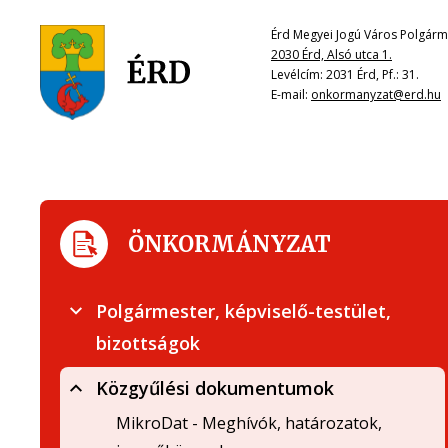
Érd Megyei Jogú Város Polgárme
2030 Érd, Alsó utca 1.
Levélcím: 2031 Érd, Pf.: 31.
E-mail:
onkormanyzat@erd.hu
ÖNKORMÁNYZAT
Polgármester, képviselő-testület,
bizottságok
Közgyűlési dokumentumok
MikroDat - Meghívók, határozatok,