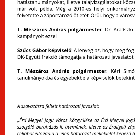
hatástanulmányokat, illetve talajvizsgálatokat közzé
már volt példa. Még a 2010-es helyi önkormányza
felvetette a záportározó ötletét. Örül, hogy a városv
T. Mészáros András polgármester
: Dr. Aradszk
kampányolt ezzel.
Szűcs Gábor képviselő
: A lényeg az, hogy meg fo
DK-Együtt frakció támogatja a határozati javaslatot.
T. Mészáros András polgármester
: Kéri Simó
tanulmányokba és egyebekbe a képviselők betekinthe
A szavazásra feltett határozati javaslat:
„Érd Megyei Jogú Város Közgyűlése az Érd Megyei Jogú
szolgáló beruházás II. ütemének, illetve az Érdligeti 
céljából elfogadja a jelen határozat mellékletét képező