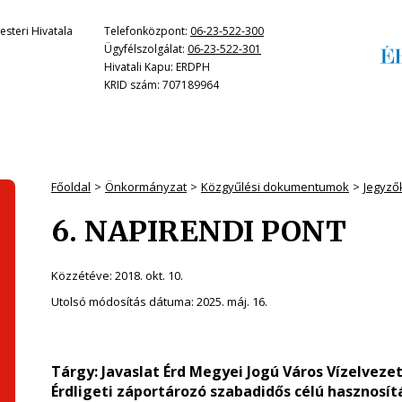
steri Hivatala
Telefonközpont:
06-23-522-300
Ügyfélszolgálat:
06-23-522-301
Hivatali Kapu: ERDPH
KRID szám: 707189964
Főoldal
Önkormányzat
Közgyűlési dokumentumok
Jegyző
6. NAPIRENDI PONT
Közzétéve:
2018. okt. 10.
Utolsó módosítás dátuma:
2025. máj. 16.
Tárgy:
Javaslat Érd Megyei Jogú Város Vízelvezet
Érdligeti záportározó szabadidős célú hasznosí