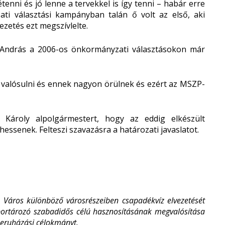
tenni és jó lenne a tervekkel is így tenni – habár erre
ti választási kampányban talán ő volt az első, aki
ezetés ezt megszívlelte.
i András a 2006-os önkormányzati választásokon már
g valósulni és ennek nagyon örülnek és ezért az MSZP-
 Károly alpolgármestert, hogy az eddig elkészült
ssenek. Felteszi szavazásra a határozati javaslatot.
 Város különböző városrészeiben csapadékvíz elvezetését
záportározó szabadidős célú hasznosításának megvalósítása
 beruházási célokmányt.