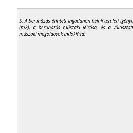
5. A beruházás érintett ingatlanon belüli területi igény
(m
2
), a beruházás műszaki leírása, és a választot
műszaki megoldások indoklása: