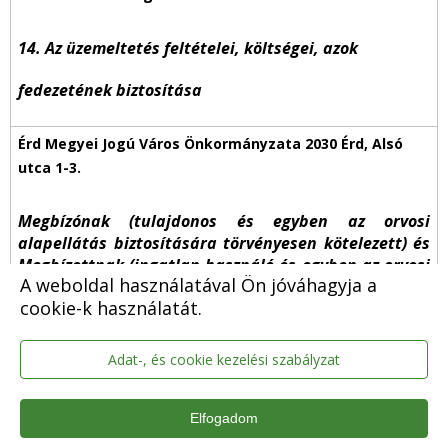
14. Az üzemeltetés feltételei, költségei, azok
fedezetének biztosítása
Megbízónak (tulajdonos és egyben az orvosi
alapellátás biztosítására törvényesen kötelezett) és
Megbízottnak (ingatlan használó és egyben az orvosi
A weboldal használatával Ön jóváhagyja a
alapellátást nyújtó) az ingatlannal kapcsolatos
cookie-k használatát.
üzemeltetési költségek viselésére vonatkozó
kötelezettségeire a feladat-ellátási szerződés, a helyi
vagyonrendelet és a helyi lakásrendelet, valamint a
Adat-, és cookie kezelési szabályzat
Ptk. állapít meg rendelkezéseket.
Elfogadom