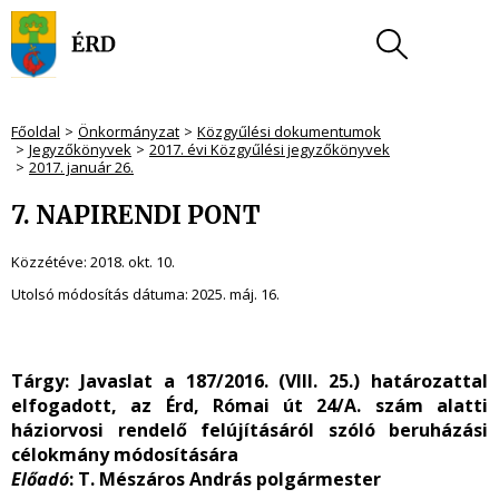
Főoldal
Önkormányzat
Közgyűlési dokumentumok
Jegyzőkönyvek
2017. évi Közgyűlési jegyzőkönyvek
2017. január 26.
7. NAPIRENDI PONT
Közzétéve:
2018. okt. 10.
Utolsó módosítás dátuma:
2025. máj. 16.
Tárgy: Javaslat a 187/2016. (VIII. 25.) határozattal
elfogadott, az Érd, Római út 24/A. szám alatti
háziorvosi rendelő felújításáról szóló beruházási
célokmány módosítására
Előadó
: T. Mészáros András polgármester