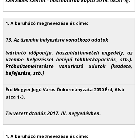
szerződés szerint - használatba kapta 2019. 08.31-ig.
13. Az üzembe helyezésre vonatkozó adatok
(várható időpontja, használatbavételi engedély, az
üzembe helyezéssel belépő többletkapacitás, stb.).
Próbaüzemeltetésre vonatkozó adatok (kezdete,
befejezése, stb.)
Tervezett átadás 2017. III. negyedévben.