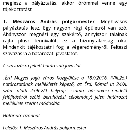
meglesz a pályáztatás, akkor örömmel venne egy
tájékoztatást.
T. Mészáros András polgármester
: Meghívásos
pályáztatás lesz. Egy nagyon régi épületről van szó.
Ahányszor megnézi egy szakértő, annyiszor találnak
rajta plusz tennivalót, ez a bizonytalanság oka.
Mindenkit tájékoztatni fog a végeredményről. Felteszi
szavazásra a határozati javaslatot.
A szavazásra feltett határozati javaslat:
„Érd Megyei Jogú Város Közgyűlése a 187/2016. (VIII.25.)
határozatának mellékletét képező, az Érd, Római út 24/A.
szám alatti 23962/1 helyrajzi számú, háziorvosi rendelő
felújításáról szóló beruházási célokmányt jelen határozat
melléklete szerint módosítja.
Határidő: azonnal
Felelős: T. Mészáros András polgármester