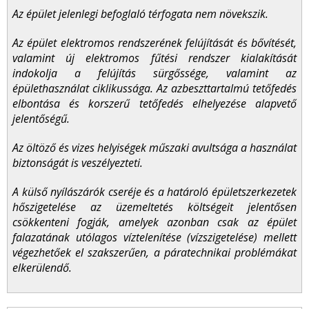
Az épület jelenlegi befoglaló térfogata nem növekszik.
Az épület elektromos rendszerének felújítását és bővítését,
valamint új elektromos fűtési rendszer kialakítását
indokolja a felújítás sürgőssége, valamint az
épülethasználat ciklikussága. Az azbeszttartalmú tetőfedés
elbontása és korszerű tetőfedés elhelyezése alapvető
jelentőségű.
Az öltöző és vizes helyiségek műszaki avultsága a használat
biztonságát is veszélyezteti.
A külső nyílászárók cseréje és a határoló épületszerkezetek
hőszigetelése az üzemeltetés költségeit jelentősen
csökkenteni fogják, amelyek azonban csak az épület
falazatának utólagos víztelenítése (vízszigetelése) mellett
végezhetőek el szakszerűen, a páratechnikai problémákat
elkerülendő.