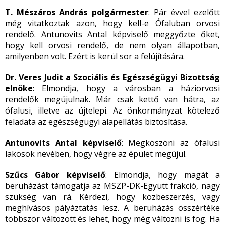
T. Mészáros András polgármester
: Pár évvel ezelőtt
még vitatkoztak azon, hogy kell-e Ófaluban orvosi
rendelő. Antunovits Antal képviselő meggyőzte őket,
hogy kell orvosi rendelő, de nem olyan állapotban,
amilyenben volt. Ezért is kerül sor a felújítására.
Dr. Veres Judit a Szociális és Egészségügyi Bizottság
elnöke
: Elmondja, hogy a városban a háziorvosi
rendelők megújulnak. Már csak kettő van hátra, az
ófalusi, illetve az újtelepi. Az önkormányzat kötelező
feladata az egészségügyi alapellátás biztosítása.
Antunovits Antal képviselő
: Megköszöni az ófalusi
lakosok nevében, hogy végre az épület megújul.
Szűcs Gábor képviselő
: Elmondja, hogy magát a
beruházást támogatja az MSZP-DK-Együtt frakció, nagy
szükség van rá. Kérdezi, hogy közbeszerzés, vagy
meghívásos pályáztatás lesz. A beruházás összértéke
többször változott és lehet, hogy még változni is fog. Ha