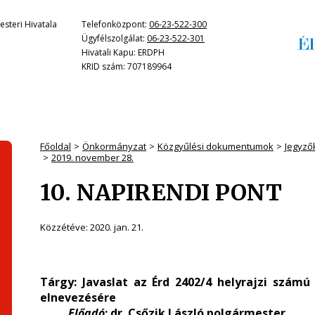
steri Hivatala
Telefonközpont:
06-23-522-300
Ügyfélszolgálat:
06-23-522-301
Hivatali Kapu: ERDPH
KRID szám: 707189964
Főoldal
Önkormányzat
Közgyűlési dokumentumok
Jegyző
2019. november 28.
10. NAPIRENDI PONT
Közzétéve:
2020. jan. 21.
Tárgy: Javaslat az Érd 2402/4 helyrajzi szám
elnevezésére
Előadó
: dr. Csőzik László polgármester