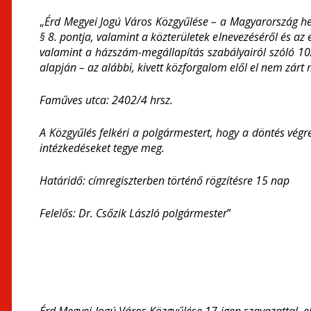
„
Érd Megyei Jogú Város Közgyűlése – a Magyarország hel
§ 8. pontja, valamint a közterületek elnevezéséről és a
valamint a házszám-megállapítás szabályairól szóló 10
alapján – az alábbi, kivett közforgalom elől el nem zár
Faműves utca:
2402/4 hrsz.
A Közgyűlés felkéri a polgármestert, hogy a döntés végr
intézkedéseket tegye meg.
Határidő: címregiszterben történő rögzítésre 15 n
Felelős: Dr. Csőzik László polgármester
”