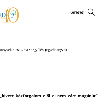
Keresés
könyvek
2019. évi Közgyűlési jegyzőkönyvek
ú „kivett közforgalom elől el nem zárt magánút”