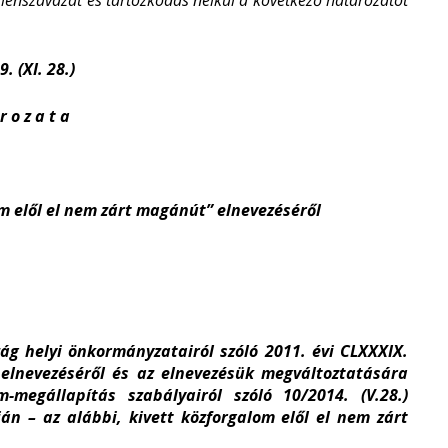
llenszavazat és tartózkodás nélkül a következő határozatot
. (XI. 28.)
r o z a t a
om elől el nem zárt magánút” elnevezéséről
ág helyi önkormányzatairól szóló 2011. évi CLXXXIX.
k elnevezéséről és az elnevezésük megváltoztatására
megállapítás szabályairól szóló 10/2014. (V.28.)
án – az alábbi, kivett közforgalom elől el nem zárt