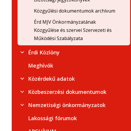
Közgyűlési dokumentumok archívum
Érd MJV Önkormányzatának
Közgyűlése és szervei Szervezeti és
Működési Szabályzata
Érdi Közlöny
Meghívók
Közérdekű adatok
Közbeszerzési dokumentumok
Nemzetiségi önkormányzatok
Lakossági fórumok