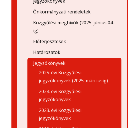
jegyzőkönyvek
Önkormányzati rendeletek
Közgyűlési meghívók (2025. június 04-
ig)
Előterjesztések
Határozatok
Jegyzőkönyvek
2025. évi Közgyűlési
jegyzőkönyvek (2025. márciusig)
2024. évi Közgyűlési
jegyzőkönyvek
2023. évi Közgyűlési
jegyzőkönyvek