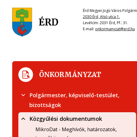
Érd Megyei Jogú Város Polgárme
2030 Érd, Alsó utca 1.
Levélcím: 2031 Érd, Pf.: 31.
E-mail:
onkormanyzat@erd.hu
ÖNKORMÁNYZAT
Polgármester, képviselő-testület,
bizottságok
Közgyűlési dokumentumok
MikroDat - Meghívók, határozatok,