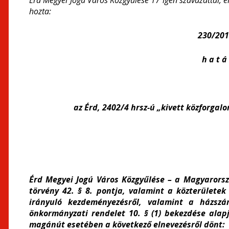
Érd Megyei Jogú Város Közgyűlése 17 igen szavazattal, e
hozta:
230/2019
h a t á 
az
Érd, 2402/4 hrsz-ú „kivett közforgal
Érd Megyei Jogú Város Közgyűlése – a Magyarorsz
törvény 42. § 8. pontja, valamint a közterülete
irányuló kezdeményezésről, valamint a házszám-
önkormányzati rendelet 10. § (1) bekezdése alapj
magánút esetében a következő elnevezésről dönt: