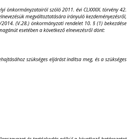
yi önkormányzatairól szóló 2011. évi CLXXXIX. törvény 42.
z elnevezésük megváltoztatására irányuló kezdeményezésről,
/2014. (V.28.) önkormányzati rendelet 10. § (1) bekezdése
t magánút esetében a következő elnevezésről dönt:
ehajtásához szükséges eljárást indítsa meg, és a szükséges
ap