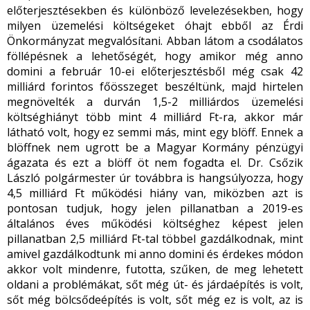
előterjesztésekben és különböző levelezésekben, hogy
milyen üzemelési költségeket óhajt ebből az Érdi
Önkormányzat megvalósítani. Abban látom a csodálatos
föllépésnek a lehetőségét, hogy amikor még anno
domini a február 10-ei előterjesztésből még csak 42
milliárd forintos főösszeget beszéltünk, majd hirtelen
megnövelték a durván 1,5-2 milliárdos üzemelési
költséghiányt több mint 4 milliárd Ft-ra, akkor már
látható volt, hogy ez semmi más, mint egy blöff. Ennek a
blöffnek nem ugrott be a Magyar Kormány pénzügyi
ágazata és ezt a blöff öt nem fogadta el. Dr. Csőzik
László polgármester úr továbbra is hangsúlyozza, hogy
4,5 milliárd Ft működési hiány van, miközben azt is
pontosan tudjuk, hogy jelen pillanatban a 2019-es
általános éves működési költséghez képest jelen
pillanatban 2,5 milliárd Ft-tal többel gazdálkodnak, mint
amivel gazdálkodtunk mi anno domini és érdekes módon
akkor volt mindenre, futotta, szűken, de meg lehetett
oldani a problémákat, sőt még út- és járdaépítés is volt,
sőt még bölcsődeépítés is volt, sőt még ez is volt, az is