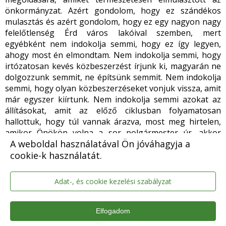
önkormányzat. Azért gondolom, hogy ez szándékos
mulasztás és azért gondolom, hogy ez egy nagyon nagy
felelőtlenség Érd város lakóival szemben, mert
egyébként nem indokolja semmi, hogy ez így legyen,
ahogy most én elmondtam. Nem indokolja semmi, hogy
irtózatosan kevés közbeszerzést írjunk ki, magyarán ne
dolgozzunk semmit, ne építsünk semmit. Nem indokolja
semmi, hogy olyan közbeszerzéseket vonjuk vissza, amit
már egyszer kiírtunk. Nem indokolja semmi azokat az
állításokat, amit az előző ciklusban folyamatosan
hallottuk, hogy túl vannak árazva, most meg hirtelen,
amikor Önökön volna a sor polgármester úr, akkor
A weboldal használatával Ön jóváhagyja a
hirtelen alul vannak árazva. Ez semmi más, mint egy
hazugság cunami, aminek a vezetését szégyenszemre dr.
cookie-k használatát.
Csőzik László fölvállalta.
Adat-, és cookie kezelési szabályzat
Dr. Csőzik László polgármester
: Főleg az elején olyan
Elfogadom
tartományokba kalandoztál át, amelyeket elengedek a