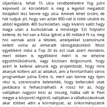
útjavításra, tehát 15 utca rendbetételére fog jutni
képviselő úr körzetéből is még a legelső megadott
listájából lesz benne egy utca. Aminek lehet örülni, de
hát tudjuk jól, hogy van aztán 800-nál is több utcánk és
abból legalább 400 burkolatlan, vagy kívánni valót hagy
maga után a burkolatnak a minősége. Ezt folytatni
kellene, és hol van a Kósa ígéret a 60 milliárd Ft-ra, meg
hol vannak azok a tételek, amelyekkel számolnunk
kellett volna az elmaradt támogatásokból. Most
egyébként indul a Top 20 és ezt csak azért mondom,
mert ebben is egyébként miért is ne lehetne
együttműködnünk, vagy közösen dolgoznunk, hogy
azért le kellene adnunk egy projektlistát, hogy mire
akarjuk költeni azt az ablakot, ami a fenntartható város
programban jutna Érdre is, mert van benne egy ilyen
rész is, szerencsére beletették, hogy belterületi utak
javítására is felhasználható. A rossz hír az, hogy
valójában nagyon kicsi az összeg, hiába vált le Pest
megye a központi régióról, valójában a vállalkozásoknak
akar többet adni a kormányzat, az önkormányzatok