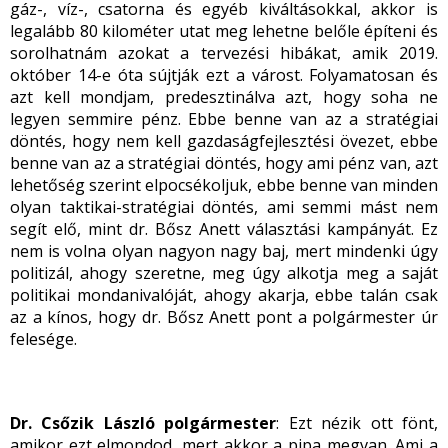
gáz-, víz-, csatorna és egyéb kiváltásokkal, akkor is
legalább 80 kilométer utat meg lehetne belőle építeni és
sorolhatnám azokat a tervezési hibákat, amik 2019.
október 14-e óta sújtják ezt a várost. Folyamatosan és
azt kell mondjam, predesztinálva azt, hogy soha ne
legyen semmire pénz. Ebbe benne van az a stratégiai
döntés, hogy nem kell gazdaságfejlesztési övezet, ebbe
benne van az a stratégiai döntés, hogy ami pénz van, azt
lehetőség szerint elpocsékoljuk, ebbe benne van minden
olyan taktikai-stratégiai döntés, ami semmi mást nem
segít elő, mint dr. Bősz Anett választási kampányát. Ez
nem is volna olyan nagyon nagy baj, mert mindenki úgy
politizál, ahogy szeretne, meg úgy alkotja meg a saját
politikai mondanivalóját, ahogy akarja, ebbe talán csak
az a kínos, hogy dr. Bősz Anett pont a polgármester úr
felesége.
Dr. Csőzik László polgármester
: Ezt nézik ott fönt,
amikor ezt elmondod, mert akkor a pipa megvan. Ami a