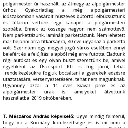
polgármester úr használt, az átmegy az alpolgármester
úrhoz. Gyakorlatilag a még alpolgármesteri
időszakomban vásárolt húszéves bútortól elbúcsúztunk
és féláron vettünk egy kanapét a polgármesteri
szobába. Ennek az összege nagyon nem számottevő.
Nem parkettázunk, laminált parkettázunk. Nem lehetett
már bejönni arra titkárságra, 40 éve ugyanaz a parketta
volt. Szerintem egy megyei jogú város esetében ennyi
belefért és a felújítási alapból még erre futotta. Eladtunk
régi autókat és egy olyan buszt szereztünk be, amivel
egyébként az Úszósport Kft. is fog járni, tehát
rendelkezésükre fogjuk bocsátani a gyerekek edzésre
utaztatására, versenyeztetésére, tehát nem magunknak.
Ugyanúgy azzal a 11 éves Kiával járok és az
alpolgármester urak is, amelyeket átvettünk
használatba 2019 októberében.
T. Mészáros András képviselő:
Ugye mindig felmerül,
hogy mi a Kormány kötelezettsége és is mi nem a