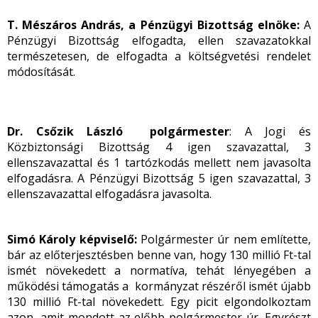
T. Mészáros András, a Pénzügyi Bizottság elnöke:
A
Pénzügyi Bizottság elfogadta, ellen szavazatokkal
természetesen, de elfogadta a költségvetési rendelet
módosítását.
Dr. Csőzik László polgármester
: A Jogi és
Közbiztonsági Bizottság 4 igen szavazattal, 3
ellenszavazattal és 1 tartózkodás mellett nem javasolta
elfogadásra. A Pénzügyi Bizottság 5 igen szavazattal, 3
ellenszavazattal elfogadásra javasolta.
Simó Károly képviselő:
Polgármester úr nem említette,
bár az előterjesztésben benne van, hogy 130 millió Ft-tal
ismét növekedett a normatíva, tehát lényegében a
működési támogatás a kormányzat részéről ismét újabb
130 millió Ft-tal növekedett. Egy picit elgondolkoztam
azon, amit mondott az előbb polgármester úr. Egyrészt