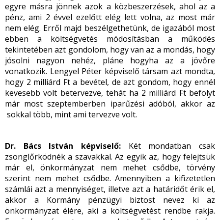
egyre másra jönnek azok a közbeszerzések, ahol az a
pénz, ami 2 évvel ezelőtt elég lett volna, az most már
nem elég. Erről majd beszélgethetünk, de igazából most
ebben a költségvetés módosításban a működés
tekintetében azt gondolom, hogy van az a mondás, hogy
jósolni nagyon nehéz, pláne hogyha az a jövőre
vonatkozik. Lengyel Péter képviselő társam azt mondta,
hogy 2 milliárd Ft a bevétel, de azt gondom, hogy ennél
kevesebb volt betervezve, tehát ha 2 milliárd Ft befolyt
már most szeptemberben iparűzési adóból, akkor az
sokkal több, mint ami tervezve volt.
Dr. Bács István képviselő:
Két mondatban csak
zsonglőrködnék a szavakkal. Az egyik az, hogy felejtsük
már el, önkormányzat nem mehet csődbe, törvény
szerint nem mehet csődbe. Amennyiben a kifizetetlen
számlái azt a mennyiséget, illetve azt a határidőt érik el,
akkor a Kormány pénzügyi biztost nevez ki az
önkormányzat élére, aki a költségvetést rendbe rakja.