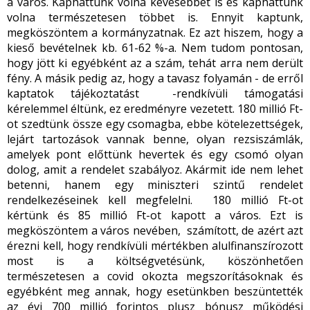
a város. Kaphattunk volna kevesebbet is és kaphattunk
volna természetesen többet is. Ennyit kaptunk,
megköszöntem a kormányzatnak. Ez azt hiszem, hogy a
kieső bevételnek kb. 61-62 %-a. Nem tudom pontosan,
hogy jött ki egyébként az a szám, tehát arra nem derült
fény. A másik pedig az, hogy a tavasz folyamán - de erről
kaptatok tájékoztatást -rendkívüli támogatási
kérelemmel éltünk, ez eredményre vezetett. 180 millió Ft-
ot szedtünk össze egy csomagba, ebbe kötelezettségek,
lejárt tartozások vannak benne, olyan rezsiszámlák,
amelyek pont előttünk hevertek és egy csomó olyan
dolog, amit a rendelet szabályoz. Akármit ide nem lehet
betenni, hanem egy miniszteri szintű rendelet
rendelkezéseinek kell megfelelni. 180 millió Ft-ot
kértünk és 85 millió Ft-ot kapott a város. Ezt is
megköszöntem a város nevében, számított, de azért azt
érezni kell, hogy rendkívüli mértékben alulfinanszírozott
most is a költségvetésünk, köszönhetően
természetesen a covid okozta megszorításoknak és
egyébként meg annak, hogy esetünkben beszüntették
az évi 700 millió forintos plusz bónusz működési