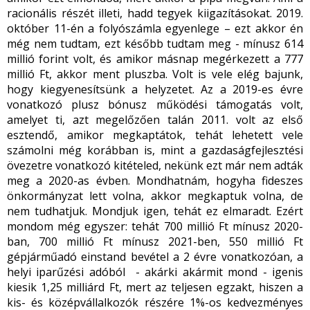
racionális részét illeti, hadd tegyek kiigazításokat. 2019.
október 11-én a folyószámla egyenlege – ezt akkor én
még nem tudtam, ezt később tudtam meg - mínusz 614
millió forint volt, és amikor másnap megérkezett a 777
millió Ft, akkor ment pluszba. Volt is vele elég bajunk,
hogy kiegyenesítsünk a helyzetet. Az a 2019-es évre
vonatkozó plusz bónusz működési támogatás volt,
amelyet ti, azt megelőzően talán 2011. volt az első
esztendő, amikor megkaptátok, tehát lehetett vele
számolni még korábban is, mint a gazdaságfejlesztési
övezetre vonatkozó kitételed, nekünk ezt már nem adták
meg a 2020-as évben. Mondhatnám, hogyha fideszes
önkormányzat lett volna, akkor megkaptuk volna, de
nem tudhatjuk. Mondjuk igen, tehát ez elmaradt. Ezért
mondom még egyszer: tehát 700 millió Ft mínusz 2020-
ban, 700 millió Ft mínusz 2021-ben, 550 millió Ft
gépjárműadó einstand bevétel a 2 évre vonatkozóan, a
helyi iparűzési adóból - akárki akármit mond - igenis
kiesik 1,25 milliárd Ft, mert az teljesen egzakt, hiszen a
kis- és középvállalkozók részére 1%-os kedvezményes