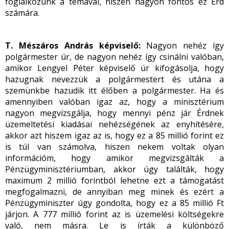
foglalkozunk a témával, hiszen nagyon fontos ez Érd
számára.
T. Mészáros András képviselő:
Nagyon nehéz így
polgármester úr, de nagyon nehéz így csinálni valóban,
amikor Lengyel Péter képviselő úr kifogásolja, hogy
hazugnak nevezzük a polgármestert és utána a
szemünkbe hazudik itt élőben a polgármester. Ha és
amennyiben valóban igaz az, hogy a minisztérium
nagyon megvizsgálja, hogy mennyi pénz jár Érdnek
üzemeltetési kiadásai nehézségének az enyhítésére,
akkor azt hiszem igaz az is, hogy ez a 85 millió forint ez
is túl van számolva, hiszen nekem voltak olyan
információm, hogy amikor megvizsgálták a
Pénzügyminisztériumban, akkor úgy találták, hogy
maximum 2 millió forintból lehetne ezt a támogatást
megfogalmazni, de annyiban meg minek és ezért a
Pénzügyminiszter úgy gondolta, hogy ez a 85 millió Ft
járjon. A 777 millió forint az is üzemelési költségekre
való, nem másra. Le is írták a különböző