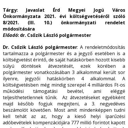
Tárgy: Javaslat Érd Megyei Jogú Város
Önkormányzata 2021. évi költségvetéséről szóló
8/2021. (III. 10.) önkormányzati rendelet
módosítására
Előadó
: dr. Csőzik László polgármester
Dr. Csőzik László polgármester
: A rendeletmódosítás
tartalmazza a polgármester és a jegyző esetében is a
költségvetést érintő, de saját hatáskörben hozott kisebb
súlyú döntések átvezetését, ezek körében a
polgármester vonatkozásában 3 alkalommal került sor
ilyenre, jegyzői hatáskörben 4 alkalommal. A
költségvetésben még mindig szerepel 4 milliárdos Ft-os
működési támogatási bevétel, ami eléggé
teljesíthetetlennek tűnik. Az átvezetéseket egyébként
majd később fogjuk megejteni, a 3. negyedéves
beszámolót követően. Most amit mindenképpen tudni
kell tehát az az, hogy a kieső helyi iparűzési
adóbevételek kompenzációjára 777 millió forintot kapott