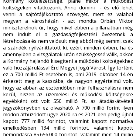
Kormány kötelezettsége, pláne mikor a működési
költségeken vitatkozunk. Anno domini - és elő lehet
venni a sajtótájékoztató szövegét, mert ez valahol
megvan a városházán - azt mondta Orbán Viktor
miniszterelnök úr, hogy mivel ebben a pillanatban még
nem indult el a gazdaságfejlesztési övezetnek a
létrehozása és nem valósult meg abból még semmi, csak
a szándék nyilváníttatott ki, ezért minden évben, ha és
amennyiben a vizsgálatok után szükségessé válik, akkor
a Kormány hajlandó kisegíteni a működési költségekhez
való hozzájárulással Érd Megyei Jogú Várost. Így történt
ez a 700 millió Ft esetében is, ami 2019. október 14-én
érkezett meg a kasszába, de nagyon egyértelmű volt,
hogy az abban az esztendőben már felhasználásra nem
kerül, hiszen az üzemelési és működési költségekre
egyébként ott volt 550 millió Ft, az átadás-átvételi
jegyzőkönyvben ez olvasható. A 700 millió forint ilyen
módon áthúzódott ugye 2020-ra és 2021-ben pedig újból
kapott 777 millió forintot, valamint kapott normatíva
emelkedésben 134 millió forintot, valamint kapott
bemondásra 85.656.000 forintot, valamint még 14 millió