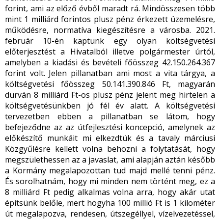
forint, ami az előző évből maradt rá. Mindösszesen több
mint 1 milliárd forintos plusz pénz érkezett üzemelésre,
működésre, normatíva kiegészítésre a városba. 2021.
február 10-én kaptunk egy olyan költségvetési
előterjesztést a Hivatalból illetve polgármester úrtól,
amelyben a kiadási és bevételi főösszeg 42.150.264.367
forint volt. Jelen pillanatban ami most a vita tárgya, a
költségvetési főösszeg 50.141.390.846 Ft, magyarán
durván 8 milliárd Ft-os plusz pénz jelent meg hirtelen a
költségvetésünkben jó fél év alatt. A költségvetési
tervezetben ebben a pillanatban se látom, hogy
befejeződne az az útfejlesztési koncepció, amelynek az
előkészítő munkáit mi elkezdtük és a tavaly márciusi
Közgyűlésre kellett volna behozni a folytatását, hogy
megszülethessen az a javaslat, ami alapján aztán később
a Kormány megalapozottan tud majd mellé tenni pénz.
És sorolhatnám, hogy mi minden nem történt meg, ez a
8 milliárd Ft pedig alkalmas volna arra, hogy akár utat
építsünk belőle, mert hogyha 100 millió Ft is 1 kilométer
út megalapozva, rendesen, útszegéllyel, vízelvezetéssel,