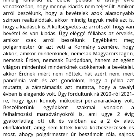
vonatkozóan, hogy mennyi kiadás nem teljesült. Amikor
arról beszélünk, hogy a bevételek azok alacsonyabb
szinten realizálódtak, akkor mindig tegyük mellé azt is,
hogy a kiadások is. A költségvetés az arról szól, hogy van
bevétel és van kiadás. Úgy eléggé féllábas az érvelés,
amikor csak arról beszélünk. Egyébként meg
polgármester úr azt veti a Kormány szemére, hogy
akkor, amikor mindenkinek, nemcsak Magyarországon,
nemcsak Érden, nemcsak Európában, hanem az egész
világon mindenhol mindenkinek csökkentek a bevételei,
akkor Érdnek miért nem nőttek, hát azért nem, mert
pandémia volt és azt gondolom, hogy a példa azt
mutatta, a zárszámadás azt mutatta, hogy a tavalyi
évben is elegendő volt. Úgy fordultunk rá 2020-ról 2021-
re, hogy igen komoly működési pénzmaradvány volt.
Beszélhetünk egyébként szakmai vonalon a
felhalmozási maradványokról is, ami ugye 2 évig
gyakorlatilag ott ült és valóban az a 2 év alatt
elinflálódott, amíg nem lettek kiírva közbeszerzések és
most, ahogy polgármester úr beszámolt róla, sajnos