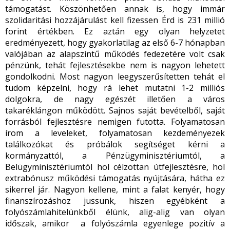
támogatást. Köszönhetően annak is, hogy immár
szolidaritási hozzájárulást kell fizessen Érd is 231 millió
forint értékben. Ez aztán egy olyan helyzetet
eredményezett, hogy gyakorlatilag az első 6-7 hónapban
valójában az alapszintű működés fedezetére volt csak
pénzünk, tehát fejlesztésekbe nem is nagyon lehetett
gondolkodni. Most nagyon leegyszerűsítetten tehát el
tudom képzelni, hogy rá lehet mutatni 1-2 milliós
dolgokra, de nagy egészét illetően a város
takaréklángon működött. Sajnos saját bevételből, saját
forrásból fejlesztésre nemigen futotta. Folyamatosan
írom a leveleket, folyamatosan kezdeményezek
találkozókat és próbálok segítséget kérni a
kormányzattól, a Pénzügyminisztériumtól, a
Belügyminisztériumtól hol célzottan útfejlesztésre, hol
extrabónusz működési támogatás nyújtására, hátha ez
sikerrel jár. Nagyon kellene, mint a falat kenyér, hogy
finanszírozáshoz jussunk, hiszen egyébként a
folyószámlahitelünkből élünk, alig-alig van olyan
időszak, amikor a folyószámla egyenlege pozitív a