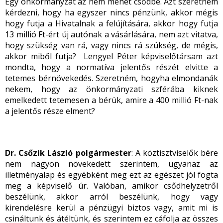
Egy önkormányzat az nem mehet csődbe. Azt szeretném
kérdezni, hogy ha egyszer nincs pénzünk, akkor mégis
hogy futja a Hivatalnak a felújítására, akkor hogy futja
13 millió Ft-ért új autónak a vásárlására, nem azt vitatva,
hogy szükség van rá, vagy nincs rá szükség, de mégis,
akkor miből futja? Lengyel Péter képviselőtársam azt
mondta, hogy a normatíva jelentős részét elvitte a
tetemes bérnövekedés. Szeretném, hogyha elmondanák
nekem, hogy az önkormányzati szférába kiknek
emelkedett tetemesen a bérük, amire a 400 millió Ft-nak
a jelentős része elment?
Dr. Csőzik László polgármester
: A köztisztviselők bére
nem nagyon növekedett szerintem, ugyanaz az
illetményalap és egyébként meg ezt az egészet jól fogta
meg a képviselő úr. Valóban, amikor csődhelyzetről
beszélünk, akkor arról beszélünk, hogy vagy
kirendelésre kerül a pénzügyi biztos vagy, amit mi is
csináltunk és átéltünk, és szerintem ez cáfolja az összes