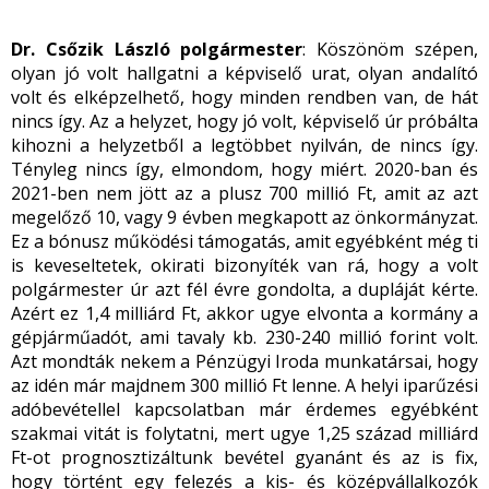
Dr. Csőzik László polgármester
: Köszönöm szépen,
olyan jó volt hallgatni a képviselő urat, olyan andalító
volt és elképzelhető, hogy minden rendben van, de hát
nincs így. Az a helyzet, hogy jó volt, képviselő úr próbálta
kihozni a helyzetből a legtöbbet nyilván, de nincs így.
Tényleg nincs így, elmondom, hogy miért. 2020-ban és
2021-ben nem jött az a plusz 700 millió Ft, amit az azt
megelőző 10, vagy 9 évben megkapott az önkormányzat.
Ez a bónusz működési támogatás, amit egyébként még ti
is keveseltetek, okirati bizonyíték van rá, hogy a volt
polgármester úr azt fél évre gondolta, a dupláját kérte.
Azért ez 1,4 milliárd Ft, akkor ugye elvonta a kormány a
gépjárműadót, ami tavaly kb. 230-240 millió forint volt.
Azt mondták nekem a Pénzügyi Iroda munkatársai, hogy
az idén már majdnem 300 millió Ft lenne. A helyi iparűzési
adóbevétellel kapcsolatban már érdemes egyébként
szakmai vitát is folytatni, mert ugye 1,25 század milliárd
Ft-ot prognosztizáltunk bevétel gyanánt és az is fix,
hogy történt egy felezés a kis- és középvállalkozók