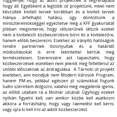
függvénye, hogy az adott projektnek a végrehajtása
hogy áll. Egyébként a legtöbb út projektünk, mivel nem
készültek kiviteli tervek korábban és a kiviteli tervek
hiánya árfelhajtó hatású, úgy döntöttünk a
miniszterelnökséggel egyeztetve meg a KFF gyakorlatát
jobban megismerve, hogy célszerűnek látszik ezeket
nem a kivitelezői közbeszerzésre bízni és a kivitelezőre,
hanem előbb beszerezni. Ezekhez az irányító hatóságok
rendre partnernek bizonyultak és a határidő
módosításokat is erre tekintettel kértük meg
természetesen. Szerencsére azt tapasztalni, hogy
közbeszerzések esetében nem jelenik meg feltétlenül az
utóbbi időszaknak az árdrágulása. A Tárnoki út projekt
esetében, ami mondjuk nem Modern Városok Program,
hanem PM-es, például egészen jó számokkal fogunk
tudni szerintem dolgozni, valahol meg megjelenik igenis,
az előbb utaltam rá a Molnár utcánál. Úgyhogy ezeket
nyilván figyelni kell, van amikor közbe kell avatkozni
akkora a forráshiány, hogy vagy ráemelést kell kérni,
vagy újra ki kell írni az adott közbeszerzést.