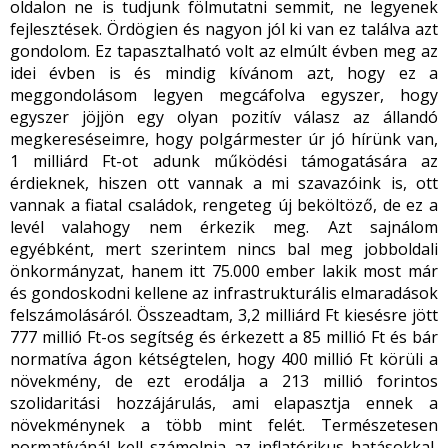
oldalon ne is tudjunk fölmutatni semmit, ne legyenek
fejlesztések. Ördögien és nagyon jól ki van ez találva azt
gondolom. Ez tapasztalható volt az elmúlt évben meg az
idei évben is és mindig kívánom azt, hogy ez a
meggondolásom legyen megcáfolva egyszer, hogy
egyszer jöjjön egy olyan pozitív válasz az állandó
megkereséseimre, hogy polgármester úr jó hírünk van,
1 milliárd Ft-ot adunk működési támogatására az
érdieknek, hiszen ott vannak a mi szavazóink is, ott
vannak a fiatal családok, rengeteg új beköltöző, de ez a
levél valahogy nem érkezik meg. Azt sajnálom
egyébként, mert szerintem nincs bal meg jobboldali
önkormányzat, hanem itt 75.000 ember lakik most már
és gondoskodni kellene az infrastrukturális elmaradások
felszámolásáról. Összeadtam, 3,2 milliárd Ft kiesésre jött
777 millió Ft-os segítség és érkezett a 85 millió Ft és bár
normatíva ágon kétségtelen, hogy 400 millió Ft körüli a
növekmény, de ezt erodálja a 213 millió forintos
szolidaritási hozzájárulás, ami elapasztja ennek a
növekménynek a több mint felét. Természetesen
normatívánál kell számolnia az inflatórikus hatásokkal,