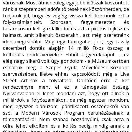
városnak. Most átmenetileg egy jobb időszak köszöntött
ránk a szeptemberi adófeltöltéseknek köszönhetően, de
tudjátok jól, hogy év végéig vissza kell fizetnünk ezt a
folyószámlahitelt. Szorosan, fegyelmezetten és
takarékosan kell gazdálkodni és azt a pici kis fejlesztés
halmazt, amit sikerült összerakni, azt még szeretnénk
idén megcsinálni. Még egy támogatás jött, egy tavaly
decemberi döntés alapján 14 millió Ft-os összeg a
kulturális rendezvényekre. Ebből a gyereknapot - ez
elég nagy sikerű volt úgy gondolom - a Múzeumkertben
csináltuk meg a Szepes Gyula Művelődési Központ
szervezésében, illetve ehhez kapcsolódott még a Live
Street Art-nak a folytatása. Döntően erre a két
rendezvényre ment el ez a támogatási összeg.
Nyilvánvalóan el lehet mondani azt, hogy ott állnak a
milliárdok a folyószámlákon, de még egyszer mondom,
még egyszer aláhúzom, pántlikázott összegekről van
szó, a Modern Városok Program beruházásainak a
támogatásáról. Nem szabad hozzányúlni, csak arra a
célra lehet elkölteni és a költés pedig mindig annak a