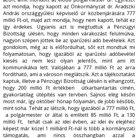
azt mondja, hogy kapott az Önkormányzat dr. Aradszki
András országgyűlési képviselő úr közbenjárására 777
millió Ft-ot, majd azt mondja, hogy nem kapott, tehát ez
így érdekes. Ugyanis azt is megtudtuk a Pénzügyi
Bizottság ülésén, hogy minden várakozást felülmúlva,
nagyon szépen jöttek be az iparűzési adó bevételek. Azt
gondolom, még az is előfordulhat, sőt ezt mondtuk mi
folyamatosan, hogy igazából az iparűzési adóbevétel
kiesés az nem lesz olyan jelentős, mint ami itt
kommunikálva lett. Valójában a 777 millió Ft az arra
fordítható, ami a városon meglátszik. Azt a tájékoztatást
kaptuk, illetve a Pénzügyi Bizottság ülésén is elhangzott,
hogy 200 millió Ft értékben útkarbantartás címén,
gyakorlatilag útépítés van tervben. Sajnos elég későn
most már, így október hónap folyamán, de jobb később,
mint soha. Tehát az látszik, hogy igazából a 777 millió Ft,
a polgármester úr által is említett 85 millió Ft, a 130
millió Ft, tehát csak az idei évben, az idei év elejéhez
képest már közel 1 milliárd Ft-nál is több a kormányzati
támogatás, ami nincs összhangban azzal a