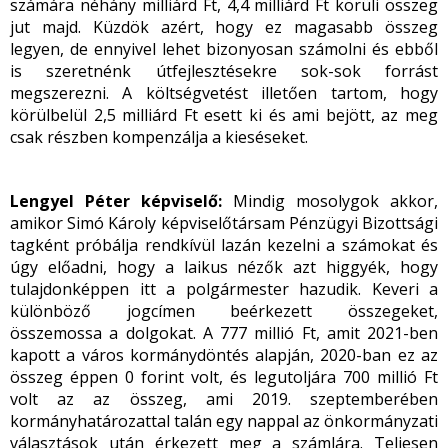
számára néhány milliárd Ft, 4,4 milliárd Ft körüli összeg
jut majd. Küzdök azért, hogy ez magasabb összeg
legyen, de ennyivel lehet bizonyosan számolni és ebből
is szeretnénk útfejlesztésekre sok-sok forrást
megszerezni. A költségvetést illetően tartom, hogy
körülbelül 2,5 milliárd Ft esett ki és ami bejött, az meg
csak részben kompenzálja a kieséseket.
Lengyel Péter képviselő:
Mindig mosolygok akkor,
amikor Simó Károly képviselőtársam Pénzügyi Bizottsági
tagként próbálja rendkívül lazán kezelni a számokat és
úgy előadni, hogy a laikus nézők azt higgyék, hogy
tulajdonképpen itt a polgármester hazudik. Keveri a
különböző jogcímen beérkezett összegeket,
összemossa a dolgokat. A 777 millió Ft, amit 2021-ben
kapott a város kormánydöntés alapján, 2020-ban ez az
összeg éppen 0 forint volt, és legutoljára 700 millió Ft
volt az az összeg, ami 2019. szeptemberében
kormányhatározattal talán egy nappal az önkormányzati
választások után érkezett meg a számlára. Teljesen