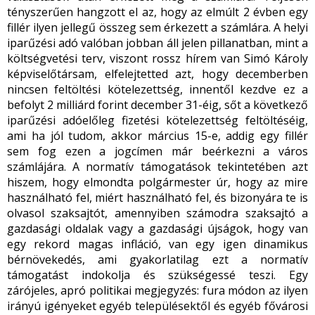
tényszerűen hangzott el az, hogy az elmúlt 2 évben egy
fillér ilyen jellegű összeg sem érkezett a számlára. A helyi
iparűzési adó valóban jobban áll jelen pillanatban, mint a
költségvetési terv, viszont rossz hírem van Simó Károly
képviselőtársam, elfelejtetted azt, hogy decemberben
nincsen feltöltési kötelezettség, innentől kezdve ez a
befolyt 2 milliárd forint december 31-éig, sőt a következő
iparűzési adóelőleg fizetési kötelezettség feltöltéséig,
ami ha jól tudom, akkor március 15-e, addig egy fillér
sem fog ezen a jogcímen már beérkezni a város
számlájára. A normatív támogatások tekintetében azt
hiszem, hogy elmondta polgármester úr, hogy az mire
használható fel, miért használható fel, és bizonyára te is
olvasol szaksajtót, amennyiben számodra szaksajtó a
gazdasági oldalak vagy a gazdasági újságok, hogy van
egy rekord magas infláció, van egy igen dinamikus
bérnövekedés, ami gyakorlatilag ezt a normatív
támogatást indokolja és szükségessé teszi. Egy
zárójeles, apró politikai megjegyzés: fura módon az ilyen
irányú igényeket egyéb településektől és egyéb fővárosi