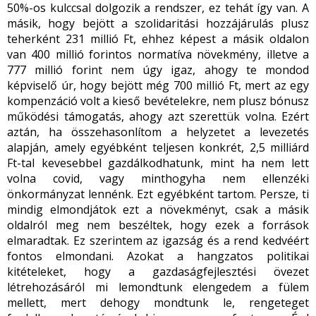
50%-os kulccsal dolgozik a rendszer, ez tehát így van. A
másik, hogy bejött a szolidaritási hozzájárulás plusz
teherként 231 millió Ft, ehhez képest a másik oldalon
van 400 millió forintos normatíva növekmény, illetve a
777 millió forint nem úgy igaz, ahogy te mondod
képviselő úr, hogy bejött még 700 millió Ft, mert az egy
kompenzáció volt a kieső bevételekre, nem plusz bónusz
működési támogatás, ahogy azt szerettük volna. Ezért
aztán, ha összehasonlítom a helyzetet a levezetés
alapján, amely egyébként teljesen konkrét, 2,5 milliárd
Ft-tal kevesebbel gazdálkodhatunk, mint ha nem lett
volna covid, vagy minthogyha nem ellenzéki
önkormányzat lennénk. Ezt egyébként tartom. Persze, ti
mindig elmondjátok ezt a növekményt, csak a másik
oldalról meg nem beszéltek, hogy ezek a források
elmaradtak. Ez szerintem az igazság és a rend kedvéért
fontos elmondani. Azokat a hangzatos politikai
kitételeket, hogy a gazdaságfejlesztési övezet
létrehozásáról mi lemondtunk elengedem a fülem
mellett, mert dehogy mondtunk le, rengeteget