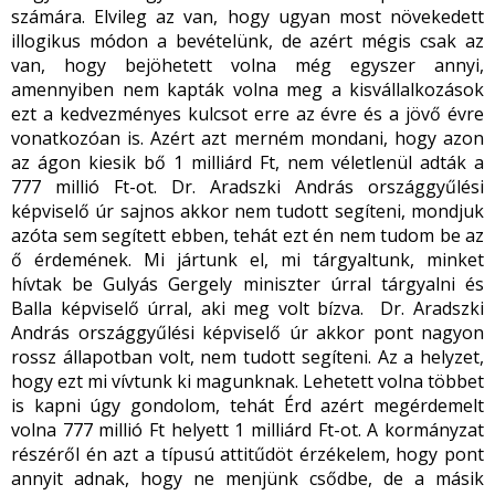
számára. Elvileg az van, hogy ugyan most növekedett
illogikus módon a bevételünk, de azért mégis csak az
van, hogy bejöhetett volna még egyszer annyi,
amennyiben nem kapták volna meg a kisvállalkozások
ezt a kedvezményes kulcsot erre az évre és a jövő évre
vonatkozóan is. Azért azt merném mondani, hogy azon
az ágon kiesik bő 1 milliárd Ft, nem véletlenül adták a
777 millió Ft-ot. Dr. Aradszki András országgyűlési
képviselő úr sajnos akkor nem tudott segíteni, mondjuk
azóta sem segített ebben, tehát ezt én nem tudom be az
ő érdemének. Mi jártunk el, mi tárgyaltunk, minket
hívtak be Gulyás Gergely miniszter úrral tárgyalni és
Balla képviselő úrral, aki meg volt bízva. Dr. Aradszki
András országgyűlési képviselő úr akkor pont nagyon
rossz állapotban volt, nem tudott segíteni. Az a helyzet,
hogy ezt mi vívtunk ki magunknak. Lehetett volna többet
is kapni úgy gondolom, tehát Érd azért megérdemelt
volna 777 millió Ft helyett 1 milliárd Ft-ot. A kormányzat
részéről én azt a típusú attitűdöt érzékelem, hogy pont
annyit adnak, hogy ne menjünk csődbe, de a másik