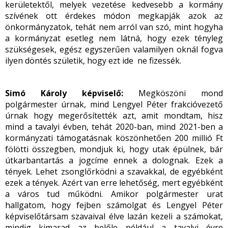
kerületektől, melyek vezetése kedvesebb a kormány
szívének ott érdekes módon megkapják azok az
önkormányzatok, tehát nem arról van szó, mint hogyha
a kormányzat esetleg nem látná, hogy ezek tényleg
szükségesek, egész egyszerűen valamilyen oknál fogva
ilyen döntés születik, hogy ezt ide ne fizessék.
Simó Károly képviselő:
Megköszöni mond
polgármester úrnak, mind Lengyel Péter frakcióvezető
úrnak hogy megerősítették azt, amit mondtam, hisz
mind a tavalyi évben, tehát 2020-ban, mind 2021-ben a
kormányzati támogatásnak köszönhetően 200 millió Ft
fölötti összegben, mondjuk ki, hogy utak épülnek, bár
útkarbantartás a jogcíme ennek a dolognak. Ezek a
tények. Lehet zsonglőrködni a szavakkal, de egyébként
ezek a tények. Azért van erre lehetőség, mert egyébként
a város tud működni. Amikor polgármester urat
hallgatom, hogy fejben számolgat és Lengyel Péter
képviselőtársam szavaival élve lazán kezeli a számokat,
mindig kimarad az belőle például a tavalyi évre