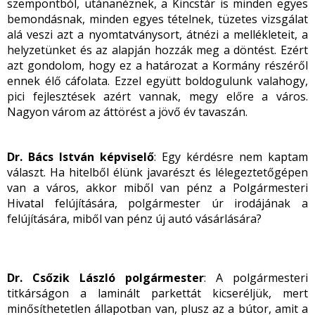
szempontból, utánanéznek, a Kincstár is minden egyes
bemondásnak, minden egyes tételnek, tüzetes vizsgálat
alá veszi azt a nyomtatványsort, átnézi a mellékleteit, a
helyzetünket és az alapján hozzák meg a döntést. Ezért
azt gondolom, hogy ez a határozat a Kormány részéről
ennek élő cáfolata. Ezzel együtt boldogulunk valahogy,
pici fejlesztések azért vannak, megy előre a város.
Nagyon várom az áttörést a jövő év tavaszán.
Dr. Bács István képviselő
: Egy kérdésre nem kaptam
választ. Ha hitelből élünk javarészt és lélegeztetőgépen
van a város, akkor miből van pénz a Polgármesteri
Hivatal felújítására, polgármester úr irodájának a
felújítására, miből van pénz új autó vásárlására?
Dr. Csőzik László polgármester
: A polgármesteri
titkárságon a laminált parkettát kicseréljük, mert
minősíthetetlen állapotban van, plusz az a bútor, amit a