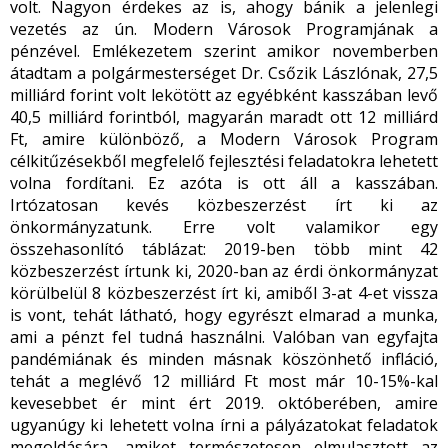
volt. Nagyon érdekes az is, ahogy bánik a jelenlegi
vezetés az ún. Modern Városok Programjának a
pénzével. Emlékezetem szerint amikor novemberben
átadtam a polgármesterséget Dr. Csőzik Lászlónak, 27,5
milliárd forint volt lekötött az egyébként kasszában levő
40,5 milliárd forintból, magyarán maradt ott 12 milliárd
Ft, amire különböző, a Modern Városok Program
célkitűzésekből megfelelő fejlesztési feladatokra lehetett
volna fordítani. Ez azóta is ott áll a kasszában.
Irtózatosan kevés közbeszerzést írt ki az
önkormányzatunk. Erre volt valamikor egy
összehasonlító táblázat: 2019-ben több mint 42
közbeszerzést írtunk ki, 2020-ban az érdi önkormányzat
körülbelül 8 közbeszerzést írt ki, amiből 3-at 4-et vissza
is vont, tehát látható, hogy egyrészt elmarad a munka,
ami a pénzt fel tudná használni. Valóban van egyfajta
pandémiának és minden másnak köszönhető infláció,
tehát a meglévő 12 milliárd Ft most már 10-15%-kal
kevesebbet ér mint ért 2019. októberében, amire
ugyanúgy ki lehetett volna írni a pályázatokat feladatok
megoldására, amiket természetesen elmulasztott az