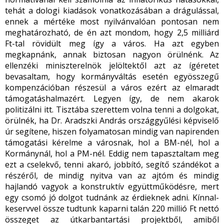
tehát a dologi kiadások vonatkozásában a drágulással,
ennek a mértéke most nyilvánvalóan pontosan nem
meghatározható, de én azt mondom, hogy 2,5 milliárd
Ft-tal rövidült meg így a város. Ha azt egyben
megkapnánk, annak biztosan nagyon örülnénk. Az
ellenzéki miniszterelnök jelöltektől azt az ígéretet
bevasaltam, hogy kormányváltás esetén egyösszegű
kompenzációban részesül a város ezért az elmaradt
támogatáshalmazért. Legyen így, de nem akarok
politizálni itt. Tisztába szerettem volna tenni a dolgokat,
örülnék, ha Dr. Aradszki András országgyűlési képviselő
úr segítene, hiszen folyamatosan mindig van napirenden
támogatási kérelme a városnak, hol a BM-nél, hol a
Kormánynál, hol a PM-nél. Eddig nem tapasztaltam meg
ezt a cselekvő, tenni akaró, jobbító, segítő szándékot a
részéről, de mindig nyitva van az ajtóm és mindig
hajlandó vagyok a konstruktív együttműködésre, mert
egy csomó jó dolgot tudnánk az érdieknek adni. Kínnal-
keservvel össze tudtunk kaparni talán 220 millió Ft nettó
összeget az útkarbantartási projektből, amiből