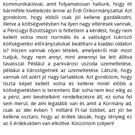
kommunikációval, amit folyamatosan hallunk, hogy itt
bármiféle kivételezés lenne az Érdi Önkormányzattal. Azt
gondolom, hogy ebből csak jól kellene gazdálkodni,
illetve a költségvetésben ha ilyen nagy eltérések vannak,
a Pénzügyi Bizottságon is feltettem a kérdést, hogy nem
kellett volna most normális és a valóságot tükröző
költségvetési előirányzatokat beállítani a kiadási oldalon
is? Hiszen vannak olyan tételek, amelyekről már most
tudjuk, hogy nem annyi, mint amennyi be lett állítva
tavasszal. Például a parkvárosi uszoda üzemeltetése,
például a Városligetnek az üzemeltetése. Látszik, hogy
vannak ott azért jó nagy tartalékok. Azt gondolom, hogy
tiszta képet kellett volna és kellene minél előbb a
költségvetésben is teremteni. Bár soha nem lesz elég az
a pénz, ami bevételként rendelkezésre áll, ez soha fel
sem merül, de ami legalább van és amit a Kormány ad,
csak az idei évben 1 milliárd Ft-tal többet, azt jól be
kellene osztani, hogy az érdiek lássák, hogy tényleg ez
az ő érdekükben van elköltve. Köszönöm szépen!