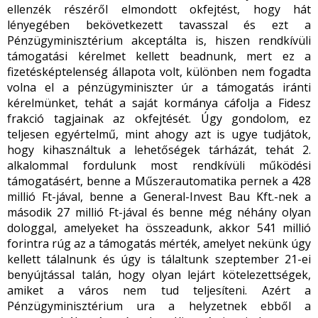
ellenzék részéről elmondott okfejtést, hogy hát
lényegében bekövetkezett tavasszal és ezt a
Pénzügyminisztérium akceptálta is, hiszen rendkívüli
támogatási kérelmet kellett beadnunk, mert ez a
fizetésképtelenség állapota volt, különben nem fogadta
volna el a pénzügyminiszter úr a támogatás iránti
kérelmünket, tehát a saját kormánya cáfolja a Fidesz
frakció tagjainak az okfejtését. Úgy gondolom, ez
teljesen egyértelmű, mint ahogy azt is ugye tudjátok,
hogy kihasználtuk a lehetőségek tárházát, tehát 2.
alkalommal fordulunk most rendkívüli működési
támogatásért, benne a Műszerautomatika pernek a 428
millió Ft-jával, benne a General-Invest Bau Kft.-nek a
második 27 millió Ft-jával és benne még néhány olyan
dologgal, amelyeket ha összeadunk, akkor 541 millió
forintra rúg az a támogatás mérték, amelyet nekünk úgy
kellett tálalnunk és úgy is tálaltunk szeptember 21-ei
benyújtással talán, hogy olyan lejárt kötelezettségek,
amiket a város nem tud teljesíteni. Azért a
Pénzügyminisztérium ura a helyzetnek ebből a