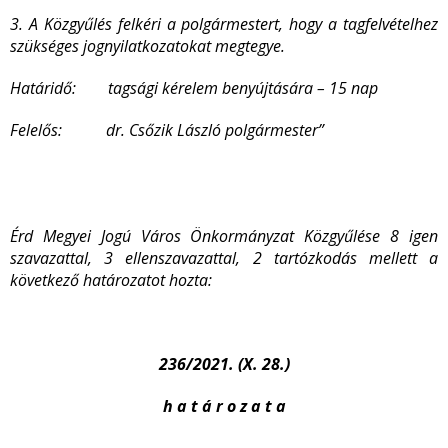
3. A Közgyűlés felkéri a polgármestert, hogy a tagfelvételhez
szükséges jognyilatkozatokat megtegye.
Határidő: tagsági kérelem benyújtására – 15 nap
Felelős: dr. Csőzik László polgármester”
Érd Megyei Jogú Város Önkormányzat Közgyűlése 8 igen
szavazattal, 3 ellenszavazattal, 2 tartózkodás mellett a
következő határozatot hozta:
236/2021. (X. 28.)
h a t á r o z a t a