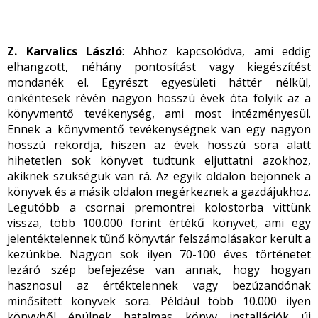
Z. Karvalics László
: Ahhoz kapcsolódva, ami eddig
elhangzott, néhány pontosítást vagy kiegészítést
mondanék el. Egyrészt egyesületi háttér nélkül,
önkéntesek révén nagyon hosszú évek óta folyik az a
könyvmentő tevékenység, ami most intézményesül.
Ennek a könyvmentő tevékenységnek van egy nagyon
hosszú rekordja, hiszen az évek hosszú sora alatt
hihetetlen sok könyvet tudtunk eljuttatni azokhoz,
akiknek szükségük van rá. Az egyik oldalon bejönnek a
könyvek és a másik oldalon megérkeznek a gazdájukhoz.
Legutóbb a csornai premontrei kolostorba vittünk
vissza, több 100.000 forint értékű könyvet, ami egy
jelentéktelennek tűnő könyvtár felszámolásakor került a
kezünkbe. Nagyon sok ilyen 70-100 éves történetet
lezáró szép befejezése van annak, hogy hogyan
hasznosul az értéktelennek vagy bezúzandónak
minősített könyvek sora. Például több 10.000 ilyen
könyvből épülnek hatalmas könyv installációk új