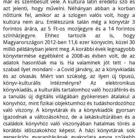
már és szembesült vele. A kultúra latin eredetű szó és
azt jelenti, hogy művelni. Néhányan abban a korban
nőttünk fel, amikor az a szlogen valós volt, hogy a
kultúra nem áru. Emlékszünk talán még a könyvtár 3
forintos árára, az 5 Ft-os mozijegyre és a 14 forintos
színházjegyre. Ehhez tartozik az is, hogy
Magyarországon 2012-ben 11,6 ezer könyvcím, közel 30
millió példányban jelent meg. A korábbi évek legnagyobb
könyvtermése egyébként a 2008-as évben volt, de az
adatok hasonlóak ma is. Ha valaminek jót tett - ha
szabad ilyet mondani - a Covid járvány, az a könyvkiadás
és az olvasás. Miért van szükség, az ilyen új típusú,
könyv-kulturális intézményre? Az elektronikus
könyvkiadás, a kulturális tartalomhoz való hozzáférés és
a tanulás új digitális világában gyökeresen átalakul a
könyvhöz, mint fizikai objektumhoz és tudáshordozóhoz
való viszony. A könyvtárak és a könyvkiadók gyorsan
igazodnak a változásokhoz, de a lakáskultúrában és a
családok könyvhöz való viszonyában hatalmas törés a
korábbi időszakokhoz képest. A házi könyvtárak sok
generációs gyarapításának gyakorlata egyre szűkebb