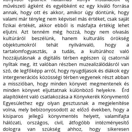
művészeti ágként és egyébként ez egy kiváló forrása
annak, hogy ott és akkor, amikor úgy döntünk, hogy
valami már tényleg nem képvisel más értéket, csak saját
fizikai értékét, akkor ebből is másfajta értékig lehet
eljutni. Azt tenném még hozzá, hogy nem olvasás
kultúráról beszélünk, hanem kulturális örökség
objektumokról tehát nyilvánvaló, hogy a
tartalomfogyasztás, a tudás, a kultúrához való
hozzájutásnak a digitális térben egészen új csatornái
nyíltak meg, itt valóban részben muzealizálódásról van
szó, de legfőképp arról, hogy nyugdíjasok és diákok egy
intergenerációs közösségi térben vegyenek részt abban
a misszióban, hogy minden könyvet megmentenek és
minden könyvet eljuttatnak különböző helyekre. Érd
alapítóként való csatlakozása a Könyvkerék Könyvmentő
Egyesülethez egy olyan gesztusnak a megjelenítése
volna, mely bebizonyosodott az előző években, hogy a
kisiparos jellegű könyvmentés helyett, valamifajta
hálózati, országos, civil, átfogóbb intézményesítő
dologra van szükség ahhoz, hogy sikeresen