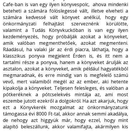
Cafe-ban is van egy ilyen könyvespolc, ahova mindenki
beteheti a számára fölöslegessé vált, illetve elveheti a
számára kedvessé vált könyvet anélkül, hogy egy
önkormányzati felhajtást szerveznénk körülötte,
valamint a Tudás Könyvkuckóban is van egy ilyen
kezdeményezés, hogy próbálják azokat a könyveket,
amik valóban megmenthetőek, azokat megmenteni.
Ráadásul, ha valaki jár az érdi piacra, láthatja, hogy a
klasszikus ponyva megjelent Érden is, és itt nem a
tartalmi része a ponyva, hanem a könyveket árulják az
asztalon, azokat a könyveket, amik például hagyatékból
megmaradnak, és erre mindig van is megfelelő számú
vevő, mert valamiből megél az az ember, aki hetente
kipakolja a könyveket. Teljesen felesleges, és valóban a
pótkeréknek a pótcselekvés mintája az, ami most
eszembe jutott ezekről a dolgokról. Ha azt akarjuk, hogy
ezt a Könyvkerék mozgalmat az önkormányzatunk
támogassa évi 8000 Ft-tal, akkor annak semmi akadálya,
de nehogy azt higgyük már, hogy ezzel, hogy mint
alapító beleszállunk, akkor valamifajta, akármilyen kis