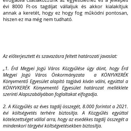
elfogadva csatlakozzunk az egyesülethez és a jelképes
évi 8000 Ft-os tagdíjat vállaljuk és akkor kialakítjuk
annak a keretét, hogy ez hogy fog működni pontosan,
hiszen ez ma még nem tudható.
Az előterjesztett és szavazásra feltett határozati javaslat:
„1. Érd Megyei Jogú Város Közgyűlése úgy dönt, hogy Érd
Megyei Jogú Város Önkormányzata a KÖNYVKERÉK
Könyvmentő Egyesület alapító tagjává kíván válni, egyúttal a
KÖNYVKERÉK Könyvmentő Egyesület határozat melléklete
szerinti Alapszabályában foglaltakat elfogadja.
2. A Közgyűlés az éves tagdíj összegét, 8.000 forintot a 2021.
évi költségvetés terhére biztosítja. A Közgyűlés egyúttal
kötelezettséget vállal arra, hogy az esedékes tagdíj összegét a
mindenkori tárgyévi költségvetésekben biztosítja.