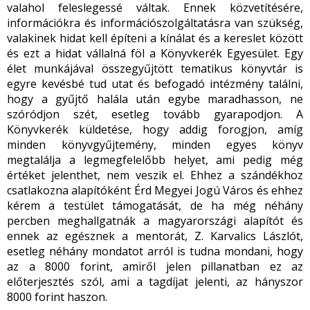
valahol feleslegessé váltak. Ennek közvetítésére,
információkra és információszolgáltatásra van szükség,
valakinek hidat kell építeni a kínálat és a kereslet között
és ezt a hidat vállalná föl a Könyvkerék Egyesület. Egy
élet munkájával összegyűjtött tematikus könyvtár is
egyre kevésbé tud utat és befogadó intézmény találni,
hogy a gyűjtő halála után egybe maradhasson, ne
szóródjon szét, esetleg tovább gyarapodjon. A
Könyvkerék küldetése, hogy addig forogjon, amíg
minden könyvgyűjtemény, minden egyes könyv
megtalálja a legmegfelelőbb helyet, ami pedig még
értéket jelenthet, nem veszik el. Ehhez a szándékhoz
csatlakozna alapítóként Érd Megyei Jogú Város és ehhez
kérem a testület támogatását, de ha még néhány
percben meghallgatnák a magyarországi alapítót és
ennek az egésznek a mentorát, Z. Karvalics Lászlót,
esetleg néhány mondatot arról is tudna mondani, hogy
az a 8000 forint, amiről jelen pillanatban ez az
előterjesztés szól, ami a tagdíjat jelenti, az hányszor
8000 forint haszon.