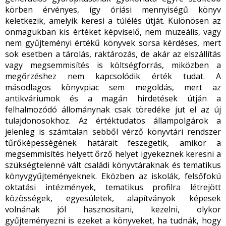
körben érvényes, így óriási mennyiségű könyv
keletkezik, amelyik keresi a túlélés útját. Különösen az
önmagukban kis értéket képviselő, nem muzeális, vagy
nem gyűjteményi értékű könyvek sorsa kérdéses, mert
sok esetben a tárolás, raktározás, de akár az elszállítás
vagy megsemmisítés is költségforrás, miközben a
megőrzéshez nem kapcsolódik érték tudat. A
másodlagos könyvpiac sem megoldás, mert az
antikváriumok és a magán hirdetések útján a
felhalmozódó állománynak csak töredéke jut el az új
tulajdonosokhoz. Az értéktudatos állampolgárok a
jelenleg is számtalan sebből vérző könyvtári rendszer
tűrőképességének határait feszegetik, amikor a
megsemmisítés helyett őrző helyet igyekeznek keresni a
szükségtelenné vált családi könyvtáraknak és tematikus
könyvgyűjteményeknek. Eközben az iskolák, felsőfokú
oktatási intézmények, tematikus profilra létrejött
közösségek, egyesületek, alapítványok képesek
volnának jól hasznosítani, kezelni, olykor
gyűjteményezni is ezeket a könyveket, ha tudnák, hogy