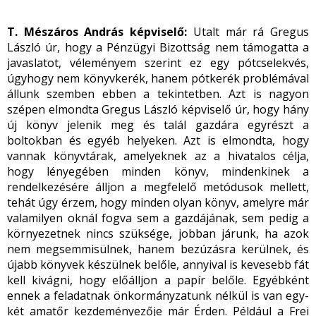
T. Mészáros András képviselő:
Utalt már rá Gregus
László úr, hogy a Pénzügyi Bizottság nem támogatta a
javaslatot, véleményem szerint ez egy pótcselekvés,
úgyhogy nem könyvkerék, hanem pótkerék problémával
állunk szemben ebben a tekintetben. Azt is nagyon
szépen elmondta Gregus László képviselő úr, hogy hány
új könyv jelenik meg és talál gazdára egyrészt a
boltokban és egyéb helyeken. Azt is elmondta, hogy
vannak könyvtárak, amelyeknek az a hivatalos célja,
hogy lényegében minden könyv, mindenkinek a
rendelkezésére álljon a megfelelő metódusok mellett,
tehát úgy érzem, hogy minden olyan könyv, amelyre már
valamilyen oknál fogva sem a gazdájának, sem pedig a
környezetnek nincs szüksége, jobban járunk, ha azok
nem megsemmisülnek, hanem bezúzásra kerülnek, és
újabb könyvek készülnek belőle, annyival is kevesebb fát
kell kivágni, hogy előálljon a papír belőle. Egyébként
ennek a feladatnak önkormányzatunk nélkül is van egy-
két amatőr kezdeményezője már Érden. Például a Frei