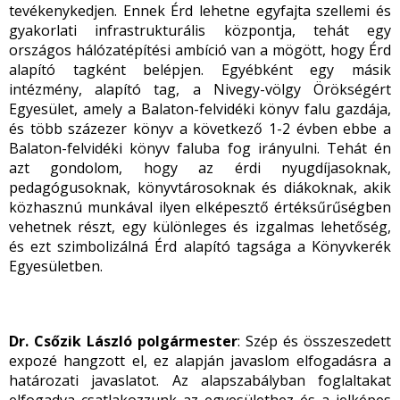
tevékenykedjen. Ennek Érd lehetne egyfajta szellemi és
gyakorlati infrastrukturális központja, tehát egy
országos hálózatépítési ambíció van a mögött, hogy Érd
alapító tagként belépjen. Egyébként egy másik
intézmény, alapító tag, a Nivegy-völgy Örökségért
Egyesület, amely a Balaton-felvidéki könyv falu gazdája,
és több százezer könyv a következő 1-2 évben ebbe a
Balaton-felvidéki könyv faluba fog irányulni. Tehát én
azt gondolom, hogy az érdi nyugdíjasoknak,
pedagógusoknak, könyvtárosoknak és diákoknak, akik
közhasznú munkával ilyen elképesztő értéksűrűségben
vehetnek részt, egy különleges és izgalmas lehetőség,
és ezt szimbolizálná Érd alapító tagsága a Könyvkerék
Egyesületben.
Dr. Csőzik László polgármester
: Szép és összeszedett
expozé hangzott el, ez alapján javaslom elfogadásra a
határozati javaslatot. Az alapszabályban foglaltakat