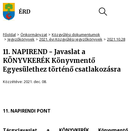
Főoldal
Önkormányzat
Közgyűlési dokumentumok
Jegyzőkönyvek
2021. évi Közgyűlési jegyzőkönyvek
2021.10.28
11. NAPIREND - Javaslat a
KÖNYVKERÉK Könyvmentő
Egyesülethez történő csatlakozásra
Közzétéve:
2021. dec. 08.
11. NAPIRENDI PONT
Tárgy:
Javaslat a KÖNYVKERÉK Könyvmentő