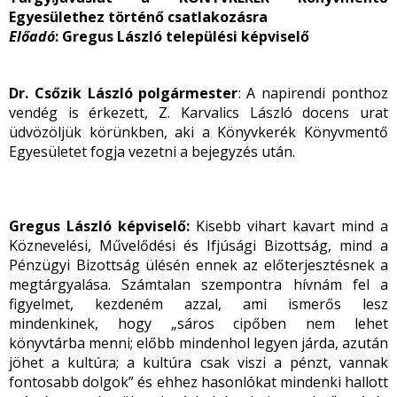
Egyesülethez történő csatlakozásra
Előadó
: Gregus László települési képviselő
Dr. Csőzik László polgármester
: A napirendi ponthoz
vendég is érkezett, Z. Karvalics László docens urat
üdvözöljük körünkben, aki a Könyvkerék Könyvmentő
Egyesületet fogja vezetni a bejegyzés után.
Gregus László képviselő:
Kisebb vihart kavart mind a
Köznevelési, Művelődési és Ifjúsági Bizottság, mind a
Pénzügyi Bizottság ülésén ennek az előterjesztésnek a
megtárgyalása. Számtalan szempontra hívnám fel a
figyelmet, kezdeném azzal, ami ismerős lesz
mindenkinek, hogy „sáros cipőben nem lehet
könyvtárba menni; előbb mindenhol legyen járda, azután
jöhet a kultúra; a kultúra csak viszi a pénzt, vannak
fontosabb dolgok” és ehhez hasonlókat mindenki hallott