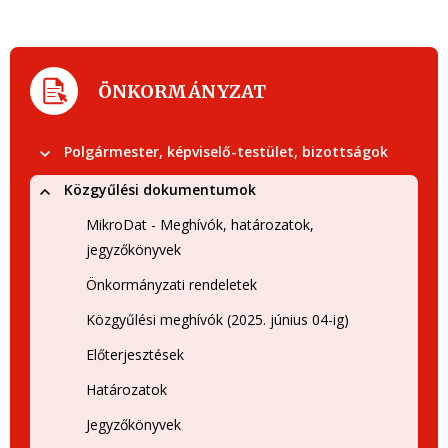
ÖNKORMÁNYZAT
Polgármester, képviselő-testület, bizottságok
Közgyűlési dokumentumok
MikroDat - Meghívók, határozatok,
jegyzőkönyvek
Önkormányzati rendeletek
Közgyűlési meghívók (2025. június 04-ig)
Előterjesztések
Határozatok
Jegyzőkönyvek