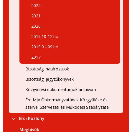
2022.
2021.
2020.
2019.10-12.hó
2019.01-09.hó
2017.
Bizottsági határozatok
Bizottsági jegyzőkönyvek
Közgyűlési dokumentumok archívum
Érd MJV Önkormányzatának Közgyűlése és
szervei Szervezeti és Működési Szabályzata
Érdi Közlöny
Meghívók