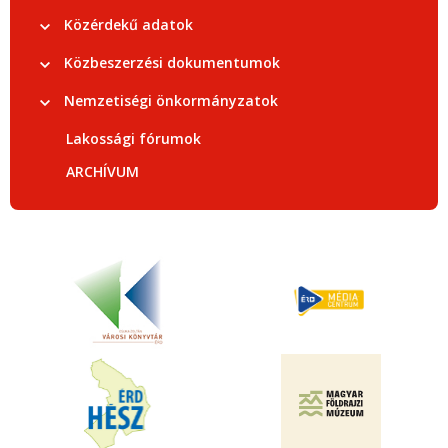
Közérdekű adatok
Közbeszerzési dokumentumok
Nemzetiségi önkormányzatok
Lakossági fórumok
ARCHÍVUM