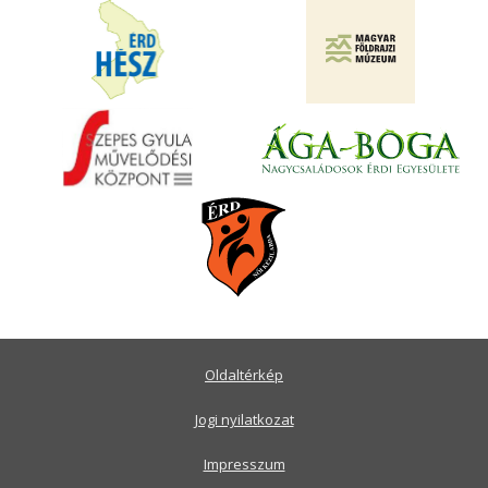
Oldaltérkép
Jogi nyilatkozat
Impresszum