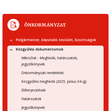
ÖNKORMÁNYZAT
Polgármester, képviselő-testület, bizottságok
Közgyűlési dokumentumok
MikroDat - Meghívók, határozatok,
jegyzőkönyvek
Önkormányzati rendeletek
Közgyűlési meghívók (2025. június 04-ig)
Előterjesztések
Határozatok
Jegyzőkönyvek