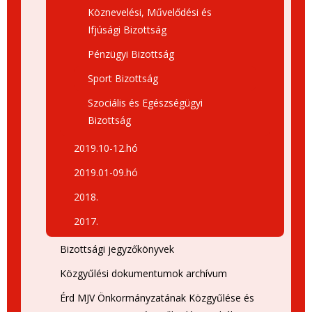
Köznevelési, Művelődési és
Ifjúsági Bizottság
Pénzügyi Bizottság
Sport Bizottság
Szociális és Egészségügyi
Bizottság
2019.10-12.hó
2019.01-09.hó
2018.
2017.
Bizottsági jegyzőkönyvek
Közgyűlési dokumentumok archívum
Érd MJV Önkormányzatának Közgyűlése és