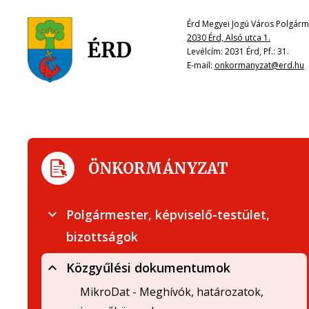
Érd Megyei Jogú Város Polgárme
2030 Érd, Alsó utca 1.
Levélcím: 2031 Érd, Pf.: 31.
E-mail:
onkormanyzat@erd.hu
ÖNKORMÁNYZAT
Polgármester, képviselő-testület,
bizottságok
Közgyűlési dokumentumok
MikroDat - Meghívók, határozatok,