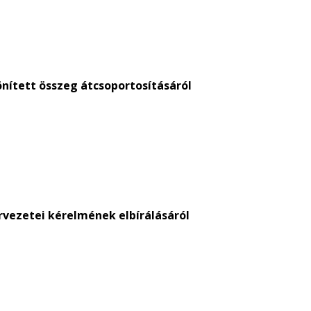
önített összeg átcsoportosításáról
rvezetei kérelmének elbírálásáról