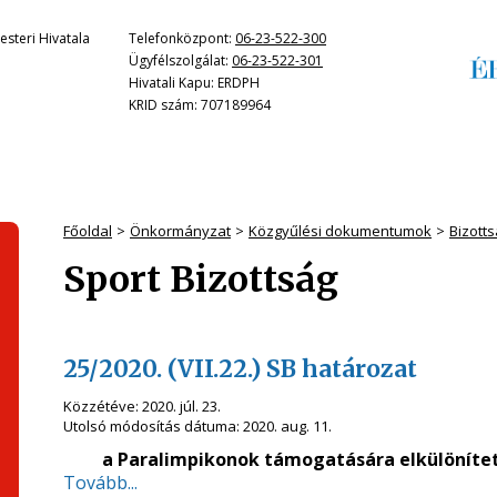
steri Hivatala
Telefonközpont:
06-23-522-300
Ügyfélszolgálat:
06-23-522-301
Hivatali Kapu: ERDPH
KRID szám: 707189964
Főoldal
Önkormányzat
Közgyűlési dokumentumok
Bizott
Sport Bizottság
25/2020. (VII.22.) SB határozat
Közzétéve:
2020. júl. 23.
Utolsó módosítás dátuma:
2020. aug. 11.
a Paralimpikonok támogatására elkülönítet
Tovább...