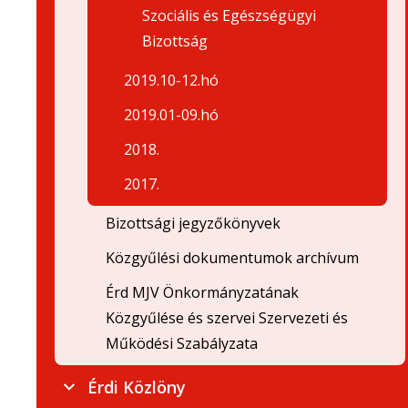
Szociális és Egészségügyi
Bizottság
2019.10-12.hó
2019.01-09.hó
2018.
2017.
Bizottsági jegyzőkönyvek
Közgyűlési dokumentumok archívum
Érd MJV Önkormányzatának
Közgyűlése és szervei Szervezeti és
Működési Szabályzata
Érdi Közlöny