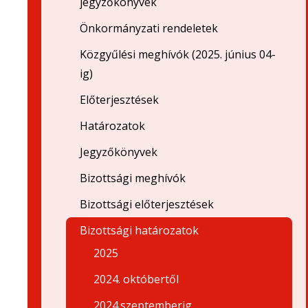
jegyzőkönyvek
Önkormányzati rendeletek
Közgyűlési meghívók (2025. június 04-
ig)
Előterjesztések
Határozatok
Jegyzőkönyvek
Bizottsági meghívók
Bizottsági előterjesztések
Bizottsági határozatok
2025
2024. októbertől
2024.szeptemberig