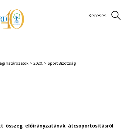
Keresés
sági határozatok
2020.
Sport Bizottság
t összeg előirányzatának átcsoportosításról