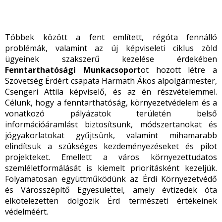
Többek között a fent említett, régóta fennálló
problémák, valamint az új képviseleti ciklus zöld
ügyeinek szakszerű kezelése érdekében
Fenntarthatósági Munkacsoport
ot hozott létre a
Szövetség Érdért csapata Harmath Ákos alpolgármester,
Csengeri Attila képviselő, és az én részvételemmel.
Célunk, hogy a fenntarthatóság, környezetvédelem és a
vonatkozó pályázatok területén belső
információáramlást biztosítsunk, módszertanokat és
jógyakorlatokat gyűjtsünk, valamint mihamarabb
elindítsuk a szükséges kezdeményezéseket és pilot
projekteket. Emellett a város környezettudatos
szemléletformálását is kiemelt prioritásként kezeljük.
Folyamatosan együttműködünk az Érdi Környezetvédő
és Városszépítő Egyesülettel, amely évtizedek óta
elkötelezetten dolgozik Érd természeti értékeinek
védelméért.