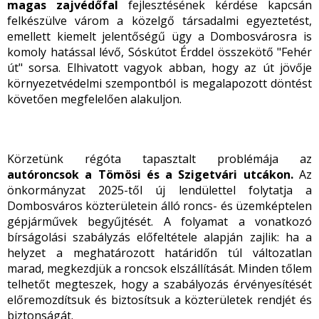
magas zajvédőfal
fejlesztésének kérdése kapcsán
felkészülve várom a közelgő társadalmi egyeztetést,
emellett kiemelt jelentőségű ügy a Dombosvárosra is
komoly hatással lévő, Sóskútot Érddel összekötő "Fehér
út" sorsa. Elhivatott vagyok abban, hogy az út jövője
környezetvédelmi szempontból is megalapozott döntést
követően megfelelően alakuljon.
Körzetünk régóta tapasztalt problémája az
autóroncsok a Tömösi és a Szigetvári utcákon.
Az
önkormányzat 2025-től új lendülettel folytatja a
Dombosváros közterületein álló roncs- és üzemképtelen
gépjárművek begyűjtését. A folyamat a vonatkozó
bírságolási szabályzás előfeltétele alapján zajlik: ha a
helyzet a meghatározott határidőn túl változatlan
marad, megkezdjük a roncsok elszállítását. Minden tőlem
telhetőt megteszek, hogy a szabályozás érvényesítését
előremozdítsuk és biztosítsuk a közterületek rendjét és
biztonságát.