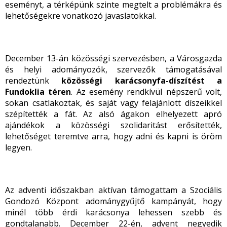
eseményt, a térképünk szinte megtelt a problémákra és
lehetőségekre vonatkozó javaslatokkal.
December 13-án közösségi szervezésben, a Városgazda
és helyi adományozók, szervezők támogatásával
rendeztünk
közösségi karácsonyfa-díszítést a
Fundoklia téren
. Az esemény rendkívül népszerű volt,
sokan csatlakoztak, és saját vagy felajánlott díszeikkel
szépítették a fát. Az alsó ágakon elhelyezett apró
ajándékok a közösségi szolidaritást erősítették,
lehetőséget teremtve arra, hogy adni és kapni is öröm
legyen.
Az adventi időszakban aktívan támogattam a Szociális
Gondozó Központ adománygyűjtő kampányát, hogy
minél több érdi karácsonya lehessen szebb és
gondtalanabb. December 22-én, advent negyedik