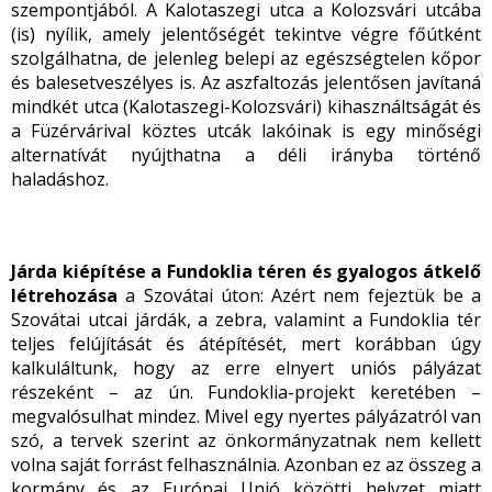
szempontjából. A Kalotaszegi utca a Kolozsvári utcába
(is) nyílik, amely jelentőségét tekintve végre főútként
szolgálhatna, de jelenleg belepi az egészségtelen kőpor
és balesetveszélyes is. Az aszfaltozás jelentősen javítaná
mindkét utca (Kalotaszegi-Kolozsvári) kihasználtságát és
a Füzérvárival köztes utcák lakóinak is egy minőségi
alternatívát nyújthatna a déli irányba történő
haladáshoz.
Járda kiépítése a Fundoklia téren
és gyalogos átkelő
létrehozása
a Szovátai úton: Azért nem fejeztük be a
Szovátai utcai járdák, a zebra, valamint a Fundoklia tér
teljes felújítását és átépítését, mert korábban úgy
kalkuláltunk, hogy az erre elnyert uniós pályázat
részeként – az ún. Fundoklia-projekt keretében –
megvalósulhat mindez. Mivel egy nyertes pályázatról van
szó, a tervek szerint az önkormányzatnak nem kellett
volna saját forrást felhasználnia. Azonban ez az összeg a
kormány és az Európai Unió közötti helyzet miatt