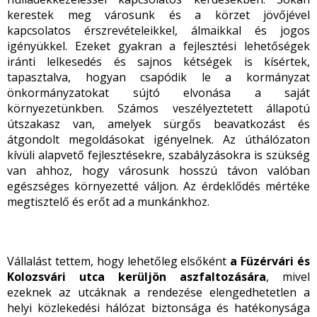
kerestek meg városunk és a körzet jövőjével
kapcsolatos érszrevételeikkel, álmaikkal és jogos
igényükkel. Ezeket gyakran a fejlesztési lehetőségek
iránti lelkesedés és sajnos kétségek is kísértek,
tapasztalva, hogyan csapódik le a kormányzat
önkormányzatokat sújtó elvonása a saját
környezetünkben. Számos veszélyeztetett állapotú
útszakasz van, amelyek sürgős beavatkozást és
átgondolt megoldásokat igényelnek. Az úthálózaton
kívüli alapvető fejlesztésekre, szabályzásokra is szükség
van ahhoz, hogy városunk hosszú távon valóban
egészséges környezetté váljon. Az érdeklődés mértéke
megtisztelő és erőt ad a munkánkhoz.
Vállalást tettem, hogy lehetőleg elsőként
a Füzérvári és
Kolozsvári utca kerüljön aszfaltozására
, mivel
ezeknek az utcáknak a rendezése elengedhetetlen a
helyi közlekedési hálózat biztonsága és hatékonysága