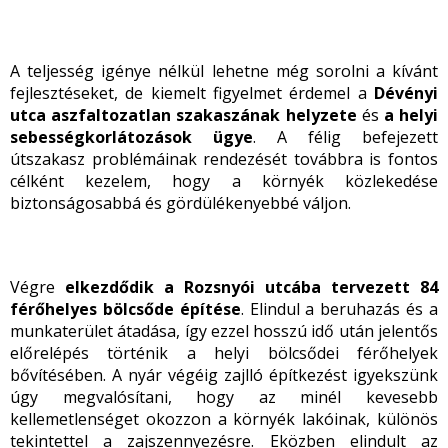
A teljesség igénye nélkül lehetne még sorolni a kívánt
fejlesztéseket, de kiemelt figyelmet érdemel a
Dévényi
utca aszfaltozatlan szakaszának helyzete
és
a helyi
sebességkorlátozások ügye
. A félig befejezett
útszakasz problémáinak rendezését továbbra is fontos
célként kezelem, hogy a környék közlekedése
biztonságosabbá és gördülékenyebbé váljon.
Végre
elkezdődik a Rozsnyói utcába tervezett 84
férőhelyes bölcsőde építése
. Elindul a beruhazás és a
munkaterület átadása, így ezzel hosszú idő után jelentős
előrelépés történik a helyi bölcsődei férőhelyek
bővítésében. A nyár végéig zajlló építkezést igyekszünk
úgy megvalósítani, hogy az minél kevesebb
kellemetlenséget okozzon a környék lakóinak, különös
tekintettel a zajszennyezésre. Eközben elindult az