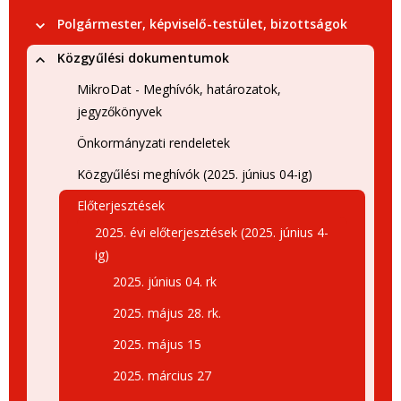
Polgármester, képviselő-testület, bizottságok
Közgyűlési dokumentumok
MikroDat - Meghívók, határozatok,
jegyzőkönyvek
Önkormányzati rendeletek
Közgyűlési meghívók (2025. június 04-ig)
Előterjesztések
2025. évi előterjesztések (2025. június 4-
ig)
2025. június 04. rk
2025. május 28. rk.
2025. május 15
2025. március 27