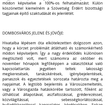
módon képviselve a 100%-os felhatalmazást. Külön
köszönettel kiemelném a Szövetség Érdért bizottsági
tagjainak építő szaktudását és jelenlétét.
DOMBOSVÁROS JELENE ÉS JÖVŐJE:
Hivatalba lépésem óta elkötelezetten dolgozom azon,
hogy a körzet problémáit átlátható és számonkérhető
módon képviseljem. Így a nagy érdeklődés különösen
megtisztelő volt, mert számomra az október és
november hónapok legfőképpen a választókkal való
kapcsolattartás jegyében teltek: lakossági
megkeresések, tanácskérések, igénybejelentések,
panaszok és egyeztetések sorozata határozta meg a
napjaimat. A legtöbb bejelentés a Városüzemeltetés,
vagy a Városgazda hatáskörébe tartozott, főként az
úthálózat állapotával, aszfaltozással, gréderezéssel,
közvilágítással, sebességkorlátozással,
hulladékkezeléssel kapcsolatos kérdésekben. Sokan