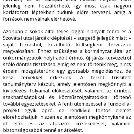
jelenleg nem hozzáférhető, így most csak nagyon
korlátozott léptékben tudunk előre tervezni, amíg a
források nem válnak elérhetővé.
Azonban a sokak által teljes joggal hiányolt zebra és a
Szovátai utcai járdák kiépítését – sürgető jellegük miatt –
saját forrásból, kezelhető költségként tervezzük
megvalósítani. Ehhez szükséges a kormányzat által az
önkormányzatok helyi adóit érintő, új járási tervezetről
szóló döntés tisztázása. Amíg ez nem történik meg, nincs
érdemi mozgásterünk egy gyorsabb megoldáshoz, de
kész tervekkel érkezünk. A térről frissített
tanulmányterv készült, amely jelentősen megkönnyíti a
kivitelezési folyamat előkészítését, valamint az érintett
szakhatóságokkal és közműszolgáltatókkal történő
további egyeztetéseket.
A fenti ütemezéssel a Fundoklia-
projekt egyik apró, de rendkívül fontos elemét
előrehozhatjuk, hiszen ez jelentősen megkönnyítené az
itt élők és az átutazók közlekedését, valamint
biztonságosabbá tenné az átkelést.