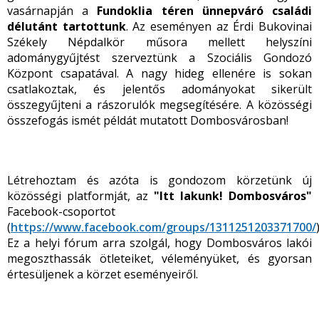
vasárnapján a
Fundoklia téren ünnepváró családi
délutánt tartottunk
. Az eseményen az Érdi Bukovinai
Székely Népdalkör műsora mellett helyszíni
adománygyűjtést szerveztünk a Szociális Gondozó
Központ csapatával. A nagy hideg ellenére is sokan
csatlakoztak, és jelentős adományokat sikerült
összegyűjteni a rászorulók megsegítésére. A közösségi
összefogás ismét példát mutatott Dombosvárosban!
Létrehoztam és azóta is gondozom körzetünk új
közösségi platformját, az
"Itt lakunk! Dombosváros"
Facebook-csoportot
(
https://www.facebook.com/groups/1311251203371700/
)
Ez a helyi fórum arra szolgál, hogy Dombosváros lakói
megoszthassák ötleteiket, véleményüket, és gyorsan
értesüljenek a körzet eseményeiről.