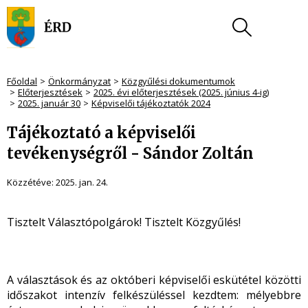
Főoldal
Önkormányzat
Közgyűlési dokumentumok
Előterjesztések
2025. évi előterjesztések (2025. június 4-ig)
2025. január 30
Képviselői tájékoztatók 2024
Tájékoztató a képviselői
tevékenységről - Sándor Zoltán
Közzétéve:
2025. jan. 24.
Tisztelt Választópolgárok! Tisztelt Közgyűlés!
A választások és az októberi képviselői eskütétel közötti
időszakot intenzív felkészüléssel kezdtem: mélyebbre