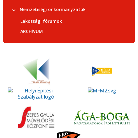
Nemzetiségi önkormányzatok
Lakossági fórumok
ARCHÍVUM