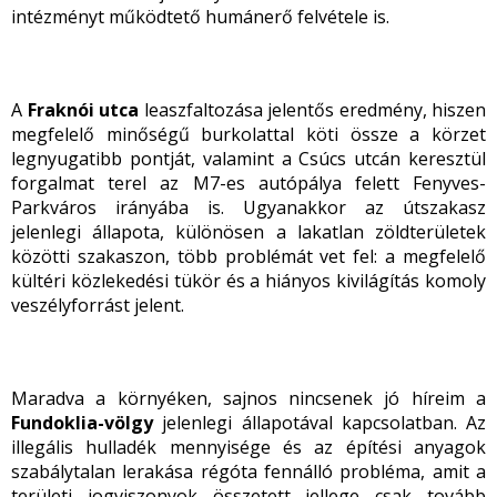
intézményt működtető humánerő felvétele is.
A
Fraknói utca
leaszfaltozása jelentős eredmény, hiszen
megfelelő minőségű burkolattal köti össze a körzet
legnyugatibb pontját, valamint a Csúcs utcán keresztül
forgalmat terel az M7-es autópálya felett Fenyves-
Parkváros irányába is. Ugyanakkor az útszakasz
jelenlegi állapota, különösen a lakatlan zöldterületek
közötti szakaszon, több problémát vet fel: a megfelelő
kültéri közlekedési tükör és a hiányos kivilágítás komoly
veszélyforrást jelent.
Maradva a környéken, sajnos nincsenek jó híreim a
Fundoklia-völgy
jelenlegi állapotával kapcsolatban. Az
illegális hulladék mennyisége és az építési anyagok
szabálytalan lerakása régóta fennálló probléma, amit a
területi jogviszonyok összetett jellege csak tovább