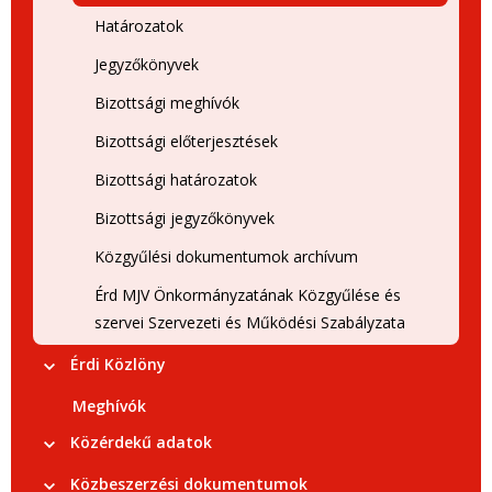
Határozatok
Jegyzőkönyvek
Bizottsági meghívók
Bizottsági előterjesztések
Bizottsági határozatok
Bizottsági jegyzőkönyvek
Közgyűlési dokumentumok archívum
Érd MJV Önkormányzatának Közgyűlése és
szervei Szervezeti és Működési Szabályzata
Érdi Közlöny
Meghívók
Közérdekű adatok
Közbeszerzési dokumentumok