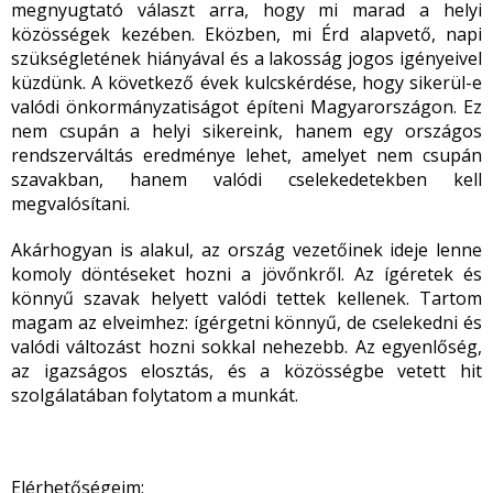
megnyugtató választ arra, hogy mi marad a helyi
közösségek kezében. Eközben, mi Érd alapvető, napi
szükségletének hiányával és a lakosság jogos igényeivel
küzdünk. A következő évek kulcskérdése, hogy sikerül-e
valódi önkormányzatiságot építeni Magyarországon. Ez
nem csupán a helyi sikereink, hanem egy országos
rendszerváltás eredménye lehet, amelyet nem csupán
szavakban, hanem valódi cselekedetekben kell
megvalósítani.
Akárhogyan is alakul, az ország vezetőinek ideje lenne
komoly döntéseket hozni a jövőnkről. Az ígéretek és
könnyű szavak helyett valódi tettek kellenek. Tartom
magam az elveimhez: ígérgetni könnyű, de cselekedni és
valódi változást hozni sokkal nehezebb. Az egyenlőség,
az igazságos elosztás, és a közösségbe vetett hit
szolgálatában folytatom a munkát.
Elérhetőségeim: