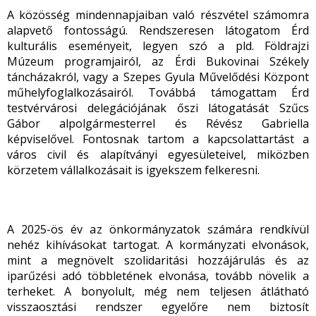
A közösség mindennapjaiban való részvétel számomra
alapvető fontosságú. Rendszeresen látogatom Érd
kulturális eseményeit, legyen szó a pld. Földrajzi
Múzeum programjairól, az Érdi Bukovinai Székely
táncházakról, vagy a Szepes Gyula Művelődési Központ
műhelyfoglalkozásairól. Továbbá támogattam Érd
testvérvárosi delegációjának őszi látogatását Szűcs
Gábor alpolgármesterrel és Révész Gabriella
képviselővel. Fontosnak tartom a kapcsolattartást a
város civil és alapítványi egyesületeivel, miközben
körzetem vállalkozásait is igyekszem felkeresni.
A 2025-ös év az önkormányzatok számára rendkívül
nehéz kihívásokat tartogat. A kormányzati elvonások,
mint a megnövelt szolidaritási hozzájárulás és az
iparűzési adó többletének elvonása, tovább növelik a
terheket. A bonyolult, még nem teljesen átlátható
visszaosztási rendszer egyelőre nem biztosít