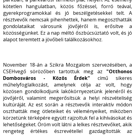
kötetlen hangulatban, közös főzéssel, forró teával,
gyerekprogramokkal és jó beszélgetésekkel telt. A
résztvevők nemcsak pihenhettek, hanem megoszthatták
gondolataikat városunk jövőjéről is, erősítve a
közösségünket. Ez a nap méltó őszbúcsúztató volt, és jó
alapot teremtett a jövőbeli találkozásokhoz.
November 18-án a Szikra Mozgalom szervezésében, a
CSEHvegő sörözőben tartottuk meg az
"Otthonos
Dombosváros - Közös Érdek"
című sikeres
műhelyfoglalkozást, amelynek célja az volt, hogy
közösen gondolkodjunk lakókörnyezetünk jelenéről és
jövőjéről, valamint megerősítsük a helyi részvételiség
kultúráját. Az est során a résztvevők interaktív módon
oszthatták meg ötleteiket és véleményeiket, miközben
körzetünk térképére együtt rajzoltuk fel a kihívásokat és
lehetőségeket. Öröm volt látni a lelkes résztvevőket, akik
rengeteg értékes észrevétellel gazdagították az