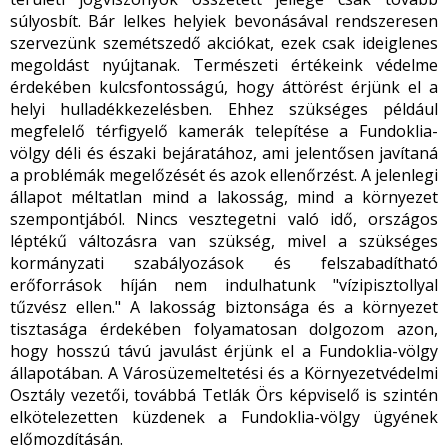
súlyosbít. Bár lelkes helyiek bevonásával rendszeresen
szervezünk szemétszedő akciókat, ezek csak ideiglenes
megoldást nyújtanak. Természeti értékeink védelme
érdekében kulcsfontosságú, hogy áttörést érjünk el a
helyi hulladékkezelésben. Ehhez szükséges például
megfelelő térfigyelő kamerák telepítése a Fundoklia-
völgy déli és északi bejáratához, ami jelentősen javítaná
a problémák megelőzését és azok ellenőrzést. A jelenlegi
állapot méltatlan mind a lakosság, mind a környezet
szempontjából. Nincs vesztegetni való idő, országos
léptékű változásra van szükség, mivel a szükséges
kormányzati szabályozások és felszabadítható
erőforrások híján nem indulhatunk "vízipisztollyal
tűzvész ellen." A lakosság biztonsága és a környezet
tisztasága érdekében folyamatosan dolgozom azon,
hogy hosszú távú javulást érjünk el a Fundoklia-völgy
állapotában. A Városüzemeltetési és a Környezetvédelmi
Osztály vezetői, továbbá Tetlák Örs képviselő is szintén
elkötelezetten küzdenek a Fundoklia-völgy ügyének
előmozdításán.