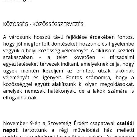
KÖZÖSSÉG - KÖZÖSSÉGSZERVEZÉS:
A városunk hosszú távú fejlődése érdekében fontos,
hogy jól megfontolt döntéseket hozzunk, és figyelembe
vegyük a helyi közösség véleményét. A ciklusom kezdeti
szakaszában - a telet követően - társadalmi
egyeztetéseket tervezek indítani, amelyeknek célja, hogy
ügyek mentén kezeljem az érintett utcák lakóinak
véleményét és igényeit. Fontos számomra, hogy a
közösséggel együtt alakítsunk ki olyan megoldásokat,
amelyek nemcsak hatékonyak, de a lakók számára is
elfogadhatóak.
November 9-én a Szövetség Érdért csapatával
családi
napot
tartottunk a régi művelődési ház melletti
parkban, a parkvárosi termelői piac helyén. Az esemény