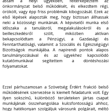
ástam a helyi ügyekben, feltérképeztem az
önkormányzat belső működését, és elkezdtem régi,
örökölt, vagy épp friss problémák kibogozását. Ezek az
első lépések alapozták meg, hogy biztosan állhassak
neki a közösségi munkának. A képviselői munka első
időszaka a tanulásról, megalakulásokról és a
beilleszkedésről szólt, miközben aktívan
bekapcsolódtam a Pénzügyi, a Gazdasági és
Fenntarthatósági, valamint a Szociális és Egészségügyi
Bizottságok munkájába. A napirendi pontok alapos
tanulmányozásával és az ügyekhez kapcsolódó
kutatómunkával segítettem a döntéshozási
folyamatokat.
Ezzel párhuzamosan a Szövetség Érdért frakció belső
működésének szervezése is kiemelt feladatunk volt. Egy
ilyen sokszínű, különböző területeken jártas csapat
munkájának összehangolása kulcsfontosságú ahhoz,
hogy hatékonyan szolgáljuk városunk polgárait, méltó