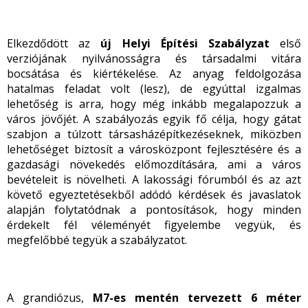
Elkezdődött az
új Helyi Építési Szabályzat
első
verziójának nyilvánosságra és társadalmi vitára
bocsátása és kiértékelése. Az anyag feldolgozása
hatalmas feladat volt (lesz), de egyúttal izgalmas
lehetőség is arra, hogy még inkább megalapozzuk a
város jövőjét. A szabályozás egyik fő célja, hogy gátat
szabjon a túlzott társasházépítkezéseknek, miközben
lehetőséget biztosít a városközpont fejlesztésére és a
gazdasági növekedés előmozdítására, ami a város
bevételeit is növelheti. A lakossági fórumból és az azt
követő egyeztetésekből adódó kérdések és javaslatok
alapján folytatódnak a pontosítások, hogy minden
érdekelt fél véleményét figyelembe vegyük, és
megfelőbbé tegyük a szabályzatot.
A grandiózus,
M7-es mentén tervezett 6 méter