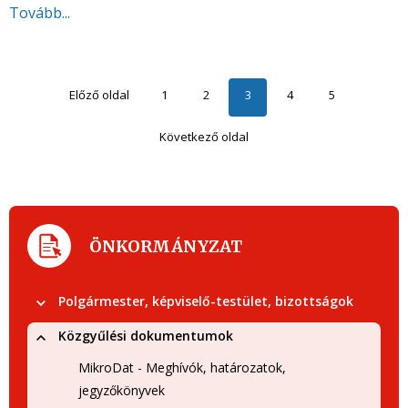
Tovább...
Előző oldal
1
2
3
4
5
Következő oldal
ÖNKORMÁNYZAT
Polgármester, képviselő-testület, bizottságok
Közgyűlési dokumentumok
MikroDat - Meghívók, határozatok,
jegyzőkönyvek