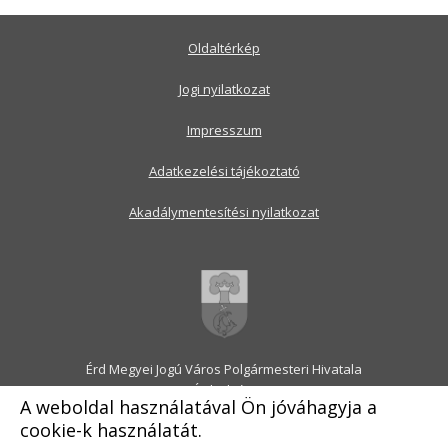
Oldaltérkép
Jogi nyilatkozat
Impresszum
Adatkezelési tájékoztató
Akadálymentesítési nyilatkozat
Érd Megyei Jogú Város Polgármesteri Hivatala
2030 Érd, Alsó utca 1.
A weboldal használatával Ön jóváhagyja a
Levélcím: 2031 Érd, Pf.: 31
cookie-k használatát.
E-mail:
onkormanyzat@erd.hu