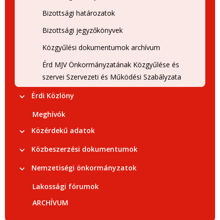
Bizottsági határozatok
Bizottsági jegyzőkönyvek
Közgyűlési dokumentumok archívum
Érd MJV Önkormányzatának Közgyűlése és
szervei Szervezeti és Működési Szabályzata
Érdi Közlöny
Meghívók
Közérdekű adatok
Közbeszerzési dokumentumok
Nemzetiségi önkormányzatok
Lakossági fórumok
ARCHÍVUM