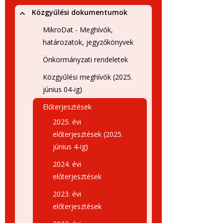
Közgyűlési dokumentumok
MikroDat - Meghívók,
határozatok, jegyzőkönyvek
Önkormányzati rendeletek
Közgyűlési meghívók (2025.
június 04-ig)
Előterjesztések
2025. évi
előterjesztések (2025.
június 4-ig)
2024. évi
előterjesztések
2023. évi
előterjesztések