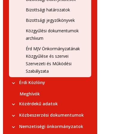
Bizottsági határozatok
Bizottsági jegyzőkönyvek
Közgyűlési dokumentumok
archívum
Érd MJV Önkormányzatának
Közgyűlése és szervei
Szervezeti és Működési
Szabályzata
Érdi Közlöny
Meghívók
Közérdekű adatok
Közbeszerzési dokumentumok
Nemzetiségi önkormányzatok