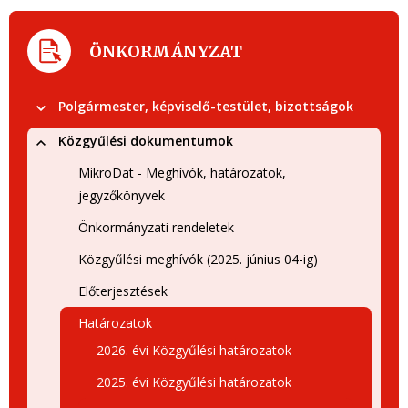
ÖNKORMÁNYZAT
Polgármester, képviselő-testület, bizottságok
Közgyűlési dokumentumok
MikroDat - Meghívók, határozatok,
jegyzőkönyvek
Önkormányzati rendeletek
Közgyűlési meghívók (2025. június 04-ig)
Előterjesztések
Határozatok
2026. évi Közgyűlési határozatok
2025. évi Közgyűlési határozatok