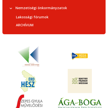
Nemzetiségi önkormányzatok
Lakossági fórumok
ARCHÍVUM