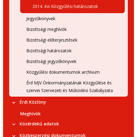
2014. évi Közgyűlési határozatok
Jegyzőkönyvek
Bizottsági meghívók
Bizottsági előterjesztések
Bizottsági határozatok
Bizottsági jegyzőkönyvek
Közgyűlési dokumentumok archívum
Érd MJV Önkormányzatának Közgyűlése és
szervei Szervezeti és Működési Szabályzata
Érdi Közlöny
Meghívók
Közérdekű adatok
Közbeszerzési dokumentumok