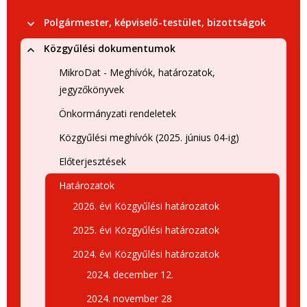
Polgármester, képviselő-testület, bizottságok
Közgyűlési dokumentumok
MikroDat - Meghívók, határozatok,
jegyzőkönyvek
Önkormányzati rendeletek
Közgyűlési meghívók (2025. június 04-ig)
Előterjesztések
Határozatok
2026. évi Közgyűlési határozatok
2025. évi Közgyűlési határozatok
2024. évi Közgyűlési határozatok
2024. december 12.
2024. november 28