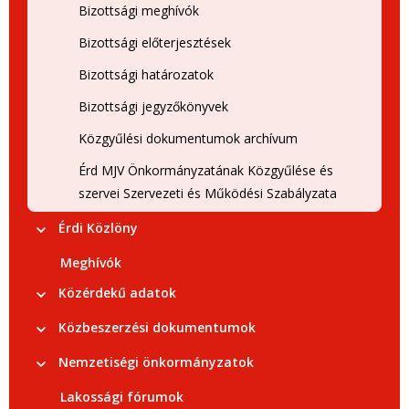
Bizottsági meghívók
Bizottsági előterjesztések
Bizottsági határozatok
Bizottsági jegyzőkönyvek
Közgyűlési dokumentumok archívum
Érd MJV Önkormányzatának Közgyűlése és
szervei Szervezeti és Működési Szabályzata
Érdi Közlöny
Meghívók
Közérdekű adatok
Közbeszerzési dokumentumok
Nemzetiségi önkormányzatok
Lakossági fórumok