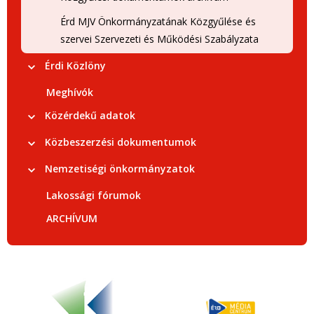
Érd MJV Önkormányzatának Közgyűlése és
szervei Szervezeti és Működési Szabályzata
Érdi Közlöny
Meghívók
Közérdekű adatok
Közbeszerzési dokumentumok
Nemzetiségi önkormányzatok
Lakossági fórumok
ARCHÍVUM