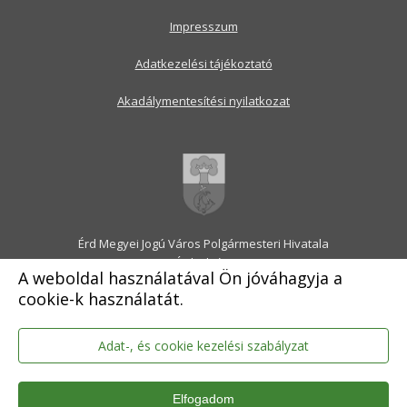
Impresszum
Adatkezelési tájékoztató
Akadálymentesítési nyilatkozat
Érd Megyei Jogú Város Polgármesteri Hivatala
2030 Érd, Alsó utca 1.
A weboldal használatával Ön jóváhagyja a
Levélcím: 2031 Érd, Pf.: 31
cookie-k használatát.
E-mail:
onkormanyzat@erd.hu
Telefonközpont:
06-23-522-300
Ügyfélszolgálat:
06-23-522-301
Adat-, és cookie kezelési szabályzat
Hivatali Kapu: ERDPH
KRID szám: 707189964
Elfogadom