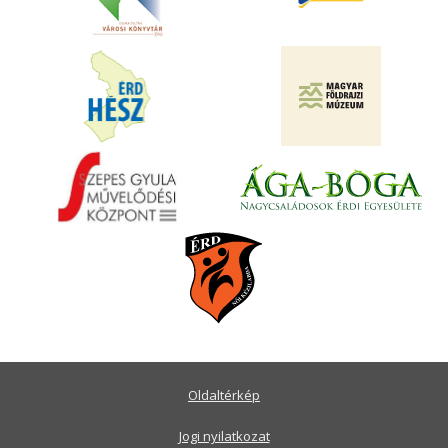
Oldaltérkép
Jogi nyilatkozat