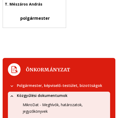
polgármester
ÖNKORMÁNYZAT
Polgármester, képviselő-testület, bizottságok
Közgyűlési dokumentumok
MikroDat - Meghívók, határozatok,
jegyzőkönyvek