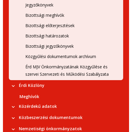
Jegyzőkönyvek
Bizottsági meghívók
Bizottsági előterjesztések
Bizottsági határozatok
Bizottsági jegyzőkönyvek
Közgyűlési dokumentumok archívum
Érd MJV Önkormányzatának Közgyűlése és
szervei Szervezeti és Működési Szabályzata
Érdi Közlöny
Meghívók
Közérdekű adatok
Közbeszerzési dokumentumok
Nemzetiségi önkormányzatok