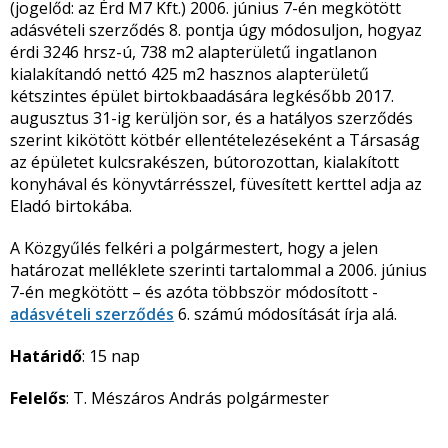
(jogelőd: az Érd M7 Kft.) 2006. június 7-én megkötött
adásvételi szerződés 8. pontja úgy módosuljon, hogyaz
érdi 3246 hrsz-ú, 738 m
2
alapterületű ingatlanon
kialakítandó nettó 425 m
2
hasznos alapterületű
kétszintes épület birtokbaadására legkésőbb 2017.
augusztus 31-ig kerüljön sor, és a hatályos szerződés
szerint kikötött kötbér ellentételezéseként a Társaság
az épületet kulcsrakészen, bútorozottan, kialakított
konyhával és könyvtárrésszel, füvesített kerttel adja az
Eladó birtokába.
A Közgyűlés felkéri a polgármestert, hogy a jelen
határozat melléklete szerinti tartalommal a 2006. június
7-én megkötött – és azóta többször módosított -
adásvételi szerződés
6. számú módosítását írja alá.
Határidő
: 15 nap
Felelős
: T. Mészáros András polgármester