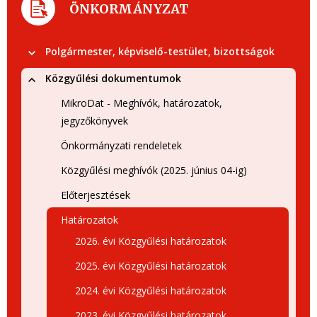
ÖNKORMÁNYZAT
Polgármester, képviselő-testület, bizottságok
Közgyűlési dokumentumok
MikroDat - Meghívók, határozatok,
jegyzőkönyvek
Önkormányzati rendeletek
Közgyűlési meghívók (2025. június 04-ig)
Előterjesztések
Határozatok
2026. évi Közgyűlési határozatok
2025. évi Közgyűlési határozatok
2024. évi Közgyűlési határozatok
2023. évi Közgyűlési határozatok