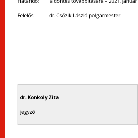
Határidő: a döntés továbbítására – 2021. január 
Felelős: dr. Csőzik László polgármester
dr. Konkoly Zita
jegyző