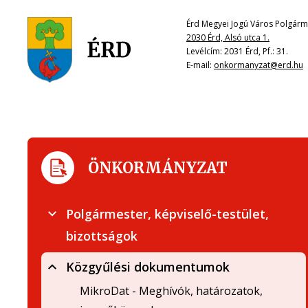
Érd Megyei Jogú Város Polgárme
2030 Érd, Alsó utca 1.
Levélcím: 2031 Érd, Pf.: 31.
E-mail:
onkormanyzat@erd.hu
ÖNKORMÁNYZAT
Polgármester, képviselő-testület,
bizottságok
Közgyűlési dokumentumok
MikroDat - Meghívók, határozatok,