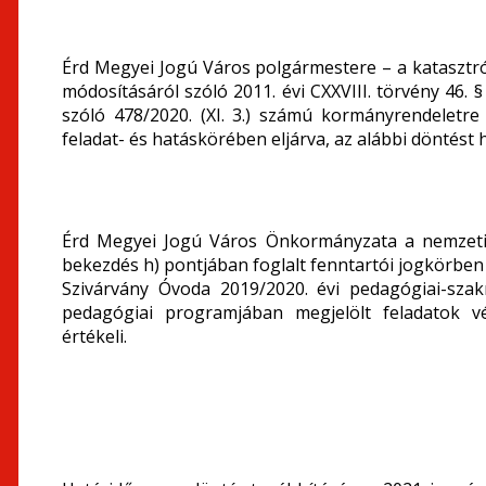
Érd Megyei Jogú Város polgármestere – a katasztr
módosításáról szóló 2011. évi CXXVIII. törvény 46. §
szóló 478/2020. (XI. 3.) számú kormányrendeletr
feladat- és hatáskörében eljárva, az alábbi döntést 
Érd Megyei Jogú Város Önkormányzata a nemzeti k
bekezdés h) pontjában foglalt fenntartói jogkörbe
Szivárvány Óvoda 2019/2020. évi pedagógiai-sz
pedagógiai programjában megjelölt feladatok v
értékeli.