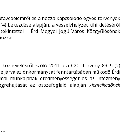
ófavédelemről és a hozzá kapcsolódó egyes törvények
 (4) bekezdése alapján, a veszélyhelyzet kihirdetéséről
e tekintettel – Érd Megyei Jogú Város Közgyűlésének
hozza:
öznevelésről szóló 2011. évi CXC. törvény 83. § (2)
n eljárva az önkormányzat fenntartásában működő Érdi
akmai munkájának eredményességét és az intézmény
égrehajtását az összefoglaló alapján
kiemelkedőnek