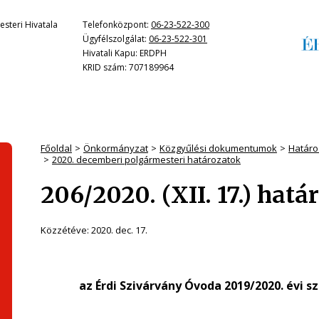
steri Hivatala
Telefonközpont:
06-23-522-300
Ügyfélszolgálat:
06-23-522-301
Hivatali Kapu: ERDPH
KRID szám: 707189964
Főoldal
Önkormányzat
Közgyűlési dokumentumok
Határo
2020. decemberi polgármesteri határozatok
206/2020. (XII. 17.) hatá
Közzétéve:
2020. dec. 17.
az Érdi Szivárvány Óvoda 2019/2020. évi