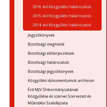
2016. évi Közgyűlési határozatok
2015. évi Közgyűlési határozatok
2014. évi Közgyűlési határozatok
Jegyzőkönyvek
Bizottsági meghívók
Bizottsági előterjesztések
Bizottsági határozatok
Bizottsági jegyzőkönyvek
Közgyűlési dokumentumok archívum
Érd MJV Önkormányzatának
Közgyűlése és szervei Szervezeti és
Működési Szabályzata