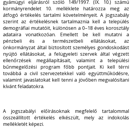
gyámügyi eljárásról szóló 149/1997. (IX. 10.) számú
kormányrendelet 10. melléklete határozza meg az
átfogó értékelés tartalmi követelményeit. A jogszabály
szerint az értékelésnek tartalmaznia kell a település
demográfiai mutatóit, különösen a 0–18 éves korosztály
adataira vonatkozóan. Emellett be kell mutatni a
pénzbeli és a természetbeli ellátásokat, az
önkormányzat által biztosított személyes gondoskodást
nyújtó ellátásokat, a felügyeleti szervek által végzett
ellenőrzések megállapításait, valamint a települési
bűnmegelőzési program főbb pontjait. Ki kell térni
továbbá a civil szervezetekkel való együttműködésre,
valamint javaslatokat kell tenni a jövőben megvalósítani
kívánt feladatokra.
A jogszabályi előírásoknak megfelelő tartalommal
összeállított értékelés elkészült, mely az indokolás
mellékletét képezi.