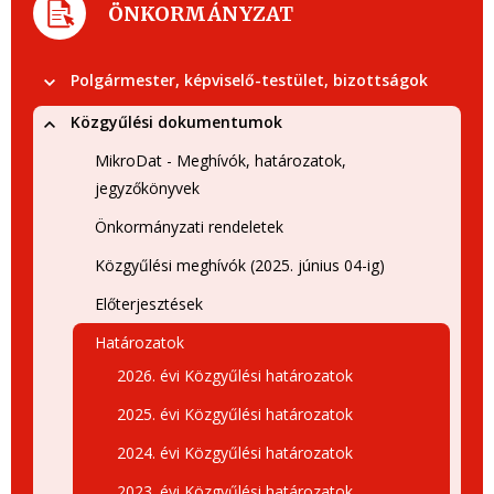
ÖNKORMÁNYZAT
Polgármester, képviselő-testület, bizottságok
Közgyűlési dokumentumok
MikroDat - Meghívók, határozatok,
jegyzőkönyvek
Önkormányzati rendeletek
Közgyűlési meghívók (2025. június 04-ig)
Előterjesztések
Határozatok
2026. évi Közgyűlési határozatok
2025. évi Közgyűlési határozatok
2024. évi Közgyűlési határozatok
2023. évi Közgyűlési határozatok