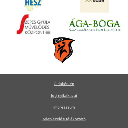
Oldaltérkép
Jogi nyilatkozat
Impresszum
Adatkezelési tájékoztató