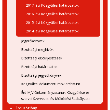
2017. évi Közgyűlési határozatok
2016. évi Közgyűlési határozatok
2015. évi Közgyűlési határozatok
2014. évi Közgyűlési határozatok
Jegyzőkönyvek
Bizottsági meghívók
Bizottsági előterjesztések
Bizottsági határozatok
Bizottsági jegyzőkönyvek
Közgyűlési dokumentumok archívum
Érd MJV Önkormányzatának Közgyűlése és
szervei Szervezeti és Működési Szabályzata
Érdi Közlöny