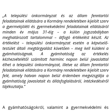
„A települési önkormányzat és az állam fenntartói
feladatainak ellátására a Kormány rendeletében kijelölt szerv
a gyermekjóléti és gyermekvédelmi feladatainak ellátásáról
minden év május 31-éig – a külön jogszabályban
meghatározott tartalommal – átfogó értékelést készít. Az
értékelést – települési önkormányzat esetén a képviselő-
testület általi megtárgyalást követően – meg kell küldeni a
gyámhatóságnak. A gyámhatóság az értékelés
kézhezvételétől számított harminc napon belül javaslattal
élhet a települési önkormányzat, illetve az állam fenntartói
feladatainak ellátására a Kormány rendeletében kijelölt szerv
felé, amely hatvan napon belül érdemben megvizsgálja a
gyámhatóság javaslatait és állásfoglalásáról, intézkedéséről
tájékoztatja.”
A gyámhatóságokról, valamint a gyermekvédelmi és