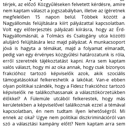
térjek, az előző Közgyűléseken felvetett kérdésre, amire
nem kaptam választ a jogszabályban, illetve az ígéretnek
megfelelően 15 napon belül. Többek között a
Nagyállomás felújítására kiírt pályázattal kapcsolatban.
Volt egy előterjesztés pályázati kiírásra, hogy az Érd-
Nagyállomásnál, a Tolmács és Csalogány utca közötti
aluljáró felújítására lesz majd pályázat. A munkacsoport
jóvá is hagyta a témákat, majd a folyamat elmaradt,
pedig van egy érvényes közgyűlési határozatunk is róla,
erről szeretnék tájékoztatást kapni. Arra sem kaptam
valós választ, hogy mi az oka annak, hogy csak bizonyos
frakcióhoz tartozó képviselők azok, akik szociális
támogatásokkal felkereshetik a lakókat. Van-e ebben
olyan politikai szándék, hogy a Fidesz frakcióhoz tartozó
képviselők ne találkozhassanak a választókörzetükben
élőkkel? A Fülemüle utcából felkerestek, hogy más
kerületekben a képviselővel találkoznak ezzel a témával
kapcsolatban, én nem tudtam ilyen lehetőségről. Mi
ennek az oka? Ugye nem politikai diszkriminációról van
szó a választási kampány előtt? Nem kaptam arra sem