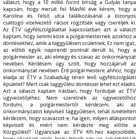
választ, hogy a 10 millió forint bírság a Gulyás tanya
kapcsán, hogy merült fel. Másfél éve kérem, hogy a
Karolina és Felső utca találkozásánál a bizonyos
csattogó vízelvezető rácsot rögzítsék vagy cseréljék ki.
Az ÉTV ügyfélszolgálattal kapcsolatban azt a választ
kaptam, hogy semmi köze a polgármesternek azokhoz a
döntésekhez, amik a taggyűlésen születnek. Ez nem igaz,
az előbb egyik napirendi pontnál derült ki, hogy a
polgármester az, aki elmegy és szavaz az önkormányzat
nevében. Kérdésem úgy szólt, hogy hozzájárult az
önkormányzat nevében Érd polgármestere ahhoz, hogy
eladja az ÉTV a Szabadság téren levő ügyfélszolgálati
épületet? Mert csak taggyűlési döntéssel lehet ezt eladni.
Azt a választ kaptam írásban, hogy forduljak az ÉTV
ügyvezetőjéhez. Nem szeretnék az ügyvezetőhöz
fordulni, a polgármestertől kérdezem, aki az
önkormányzatot képviseli taggyűlésen, tehát ismételten
kérdezem, hogy szavazott-e, ha igen, milyen álláspontot
képviselt és miért nem kérdezte meg előtte a
Közgyűlést? Ugyancsak az ÉTV Kft-hez kapcsolódik,
hogy olvastam arról, hogy létezik egy ún. ivóvízhálózat