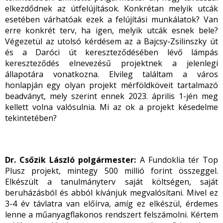
elkezdődnek az útfelújítások. Konkrétan melyik utcák
esetében várhatóak ezek a felújítási munkálatok? Van
erre konkrét terv, ha igen, melyik utcák esnek bele?
Végezetül az utolsó kérdésem az a Bajcsy-Zsilinszky út
és a Daróci út kereszteződésében lévő lámpás
kereszteződés elnevezésű projektnek a jelenlegi
állapotára vonatkozna. Elvileg találtam a város
honlapján egy olyan projekt mérföldköveit tartalmazó
beadványt, mely szerint ennek 2023. április 1-jén meg
kellett volna valósulnia. Mi az ok a projekt késedelme
tekintetében?
Dr. Csőzik László polgármester:
A Fundoklia tér Top
Plusz projekt, mintegy 500 millió forint összeggel.
Elkészült a tanulmányterv saját költségen, saját
beruházásból és abból kívánjuk megvalósítani. Mivel ez
3-4 év távlatra van előírva, amíg ez elkészül, érdemes
lenne a műanyagflakonos rendszert felszámolni. Kértem