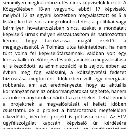
semmilyen megkülönböztetés nincs képviselők között. A
Közgyűlésben 18-an vagyunk, ebből 17 képviselő,
melyből 12 az egyéni körzetben megválasztott és 5 a
listán, köztük sincs megkülönböztetés, a politikai vagy
bármilyen hovatartozásban sincs, ezeket a mondatait
képviselő úrnak mélyen visszautasítom és határozottan
kérem, hogy tartóztassa magát ezektől a
megjegyzéseitől. A Tolmács utca tekintetében, ha nem
tűnt volna fel képviselőtársamnak, valóban volt egy
korszakalkotó előterjesztésünk, aminek a megvalósítása
el is kezdődött, az adminisztráció le is zajlott, ebben az
évben meg fog valósulni, a költségvetési fedezet
biztosítása megtörtént. Időközben volt egy energiaár
robbanás, ami azt eredményezte, hogy az aktuális
kormányzat nem az önkormányzatokat segítette, hanem
az önkormányzatokra hárította a terheket. Tehát ennek
a projektnek a megvalósítását el kellett időben
csúsztatni, de a projekt a határozatnak megfelelően
elkezdődik, idén két projekt is pótlásra kerül. Az ÉTV
ügyfélszolgálat kapcsán képviselő úr kérdésére