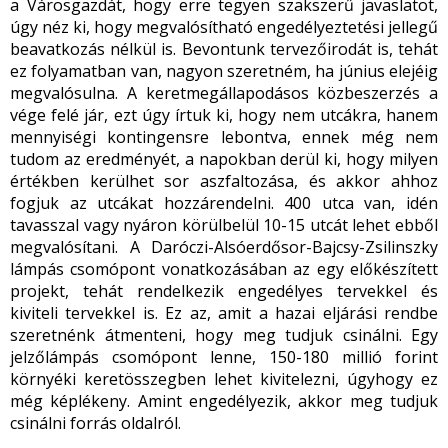
a Városgazdát, hogy erre tegyen szakszerű javaslatot,
úgy néz ki, hogy megvalósítható engedélyeztetési jellegű
beavatkozás nélkül is. Bevontunk tervezőirodát is, tehát
ez folyamatban van, nagyon szeretném, ha június elejéig
megvalósulna. A keretmegállapodásos közbeszerzés a
vége felé jár, ezt úgy írtuk ki, hogy nem utcákra, hanem
mennyiségi kontingensre lebontva, ennek még nem
tudom az eredményét, a napokban derül ki, hogy milyen
értékben kerülhet sor aszfaltozása, és akkor ahhoz
fogjuk az utcákat hozzárendelni. 400 utca van, idén
tavasszal vagy nyáron körülbelül 10-15 utcát lehet ebből
megvalósítani. A Daróczi-Alsóerdősor-Bajcsy-Zsilinszky
lámpás csomópont vonatkozásában az egy előkészített
projekt, tehát rendelkezik engedélyes tervekkel és
kiviteli tervekkel is. Ez az, amit a hazai eljárási rendbe
szeretnénk átmenteni, hogy meg tudjuk csinálni. Egy
jelzőlámpás csomópont lenne, 150-180 millió forint
környéki keretösszegben lehet kivitelezni, úgyhogy ez
még képlékeny. Amint engedélyezik, akkor meg tudjuk
csinálni forrás oldalról.