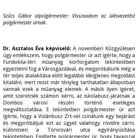
Szűcs Gábor alpolgármester: Visszaadom az ülésvezetést
polgármester úrnak.
Dr. Asztalos Éva képviselő:
A novemberi Közgyűlésen
úgy emlékszem, hogy polgármester úr azt ígérte, hogy a
Fundoklia-téri műanyag körforgalom tekintetében
egyeztetni fog a Városgazdával, és megpróbálunk még a
tér teljes átalakítása előtt legalább ideiglenes megoldást
kitalálni, mert most már tényleg tarthatatlan állapotban
vannak ezek a műanyag elemek. A másik ilyen ígéret,
amit szeretnék számon kérni, az iskolabusz-járatnak a
Dombos városi részén történő esetleges
megváltoztatása. E tekintetben polgármester úr azt
ígérte, hogy a Volánbusz Zrt-vel csinálunk egy bejárást
és megpróbáljuk ezt az ügyet valahogy rövidre zárni,
különösen a Törvcsvári utca egyirányúsítása
tekintetében. Említette polgármester úr, hogy tavasszal