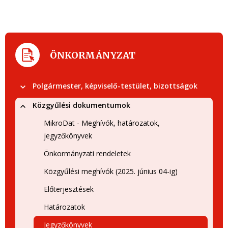
ÖNKORMÁNYZAT
Polgármester, képviselő-testület, bizottságok
Közgyűlési dokumentumok
MikroDat - Meghívók, határozatok,
jegyzőkönyvek
Önkormányzati rendeletek
Közgyűlési meghívók (2025. június 04-ig)
Előterjesztések
Határozatok
Jegyzőkönyvek