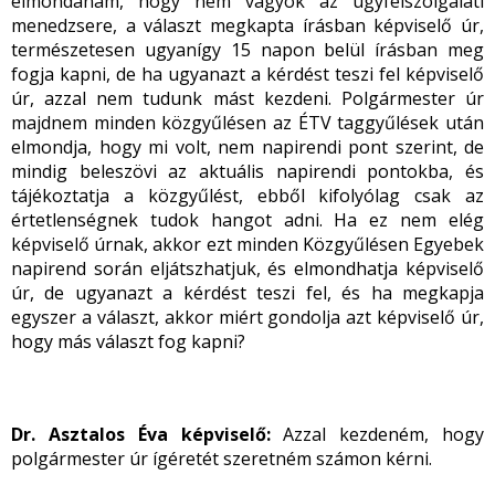
elmondanám, hogy nem vagyok az ügyfélszolgálati
menedzsere, a választ megkapta írásban képviselő úr,
természetesen ugyanígy 15 napon belül írásban meg
fogja kapni, de ha ugyanazt a kérdést teszi fel képviselő
úr, azzal nem tudunk mást kezdeni. Polgármester úr
majdnem minden közgyűlésen az ÉTV taggyűlések után
elmondja, hogy mi volt, nem napirendi pont szerint, de
mindig beleszövi az aktuális napirendi pontokba, és
tájékoztatja a közgyűlést, ebből kifolyólag csak az
értetlenségnek tudok hangot adni. Ha ez nem elég
képviselő úrnak, akkor ezt minden Közgyűlésen Egyebek
napirend során eljátszhatjuk, és elmondhatja képviselő
úr, de ugyanazt a kérdést teszi fel, és ha megkapja
egyszer a választ, akkor miért gondolja azt képviselő úr,
hogy más választ fog kapni?
Dr. Asztalos Éva képviselő:
Azzal kezdeném, hogy
polgármester úr ígéretét szeretném számon kérni.