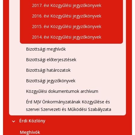
2017. évi Közgyűlési jegyzőkönyvek
2016. évi Közgyűlési jegyzőkönyvek
2015. évi Közgyűlési jegyzőkönyvek
2014. évi Közgyűlési jegyzőkönyvek
Bizottsági meghívók
Bizottsági előterjesztések
Bizottsági határozatok
Bizottsági jegyzőkönyvek
Közgyűlési dokumentumok archívum
Érd MJV Önkormányzatának Közgyűlése és
szervei Szervezeti és Működési Szabályzata
Érdi Közlöny
Meghívók