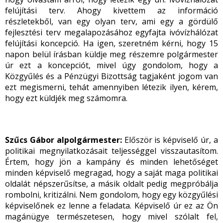
felújítási terv. Ahogy kivettem az információ
részletekből, van egy olyan terv, ami egy a gördülő
fejlesztési terv megalapozásához egyfajta ivóvízhálózat
felújítási koncepció. Ha igen, szeretném kérni, hogy 15
napon belül írásban küldje meg részemre polgármester
úr ezt a koncepciót, mivel úgy gondolom, hogy a
Közgyűlés és a Pénzügyi Bizottság tagjaként jogom van
ezt megismerni, tehát amennyiben létezik ilyen, kérem,
hogy ezt küldjék meg számomra.
Szűcs Gábor alpolgármester:
Először is képviselő úr, a
politikai megnyilatkozásait teljességgel visszautasítom.
Értem, hogy jön a kampány és minden lehetőséget
minden képviselő megragad, hogy a saját maga politikai
oldalát népszerűsítse, a másik oldalt pedig megpróbálja
rombolni, kritizálni. Nem gondolom, hogy egy közgyűlési
képviselőnek ez lenne a feladata. Képviselő úr ez az Ön
magánügye természetesen, hogy mivel szólalt fel,