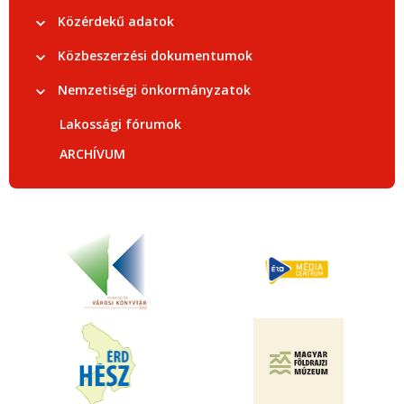
Közérdekű adatok
Közbeszerzési dokumentumok
Nemzetiségi önkormányzatok
Lakossági fórumok
ARCHÍVUM