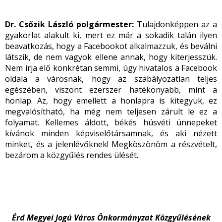
Dr. Csőzik László polgármester:
Tulajdonképpen az a
gyakorlat alakult ki, mert ez már a sokadik talán ilyen
beavatkozás, hogy a Facebookot alkalmazzuk, és beválni
látszik, de nem vagyok ellene annak, hogy kiterjesszük.
Nem írja elő konkrétan semmi, úgy hivatalos a Facebook
oldala a városnak, hogy az szabályozatlan teljes
egészében, viszont ezerszer hatékonyabb, mint a
honlap. Az, hogy emellett a honlapra is kitegyük, ez
megvalósítható, ha még nem teljesen zárult le ez a
folyamat. Kellemes áldott, békés húsvéti ünnepeket
kívánok minden képviselőtársamnak, és aki nézett
minket, és a jelenlévőknek! Megköszönöm a részvételt,
bezárom a közgyűlés rendes ülését.
Érd Megyei Jogú Város Önkormányzat Közgyűlésének