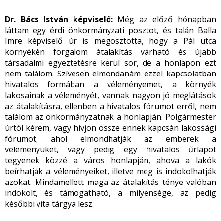
Dr. Bács István képviselő:
Még az előző hónapban
láttam egy érdi önkormányzati posztot, és talán Balla
Imre képviselő úr is megosztotta, hogy a Pál utca
környékén forgalom átalakítás várható és újabb
társadalmi egyeztetésre kerül sor, de a honlapon ezt
nem találom. Szívesen elmondanám ezzel kapcsolatban
hivatalos formában a véleményemet, a környék
lakosainak a véleményét, vannak nagyon jó meglátások
az átalakításra, ellenben a hivatalos fórumot erről, nem
találom az önkormányzatnak a honlapján. Polgármester
úrtól kérem, vagy hívjon össze ennek kapcsán lakossági
fórumot, ahol elmondhatják az emberek a
véleményüket, vagy pedig egy hivatalos űrlapot
tegyenek közzé a város honlapján, ahova a lakók
beírhatják a véleményeiket, illetve meg is indokolhatják
azokat. Mindamellett maga az átalakítás ténye valóban
indokolt, és támogatható, a milyensége, az pedig
későbbi vita tárgya lesz.