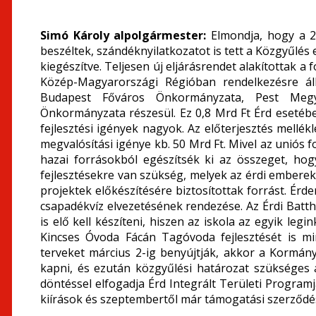
Simó Károly alpolgármester:
Elmondja, hogy a 20
beszéltek, szándéknyilatkozatot is tett a Közgyűlés 
kiegészítve. Teljesen új eljárásrendet alakítottak a 
Közép-Magyarországi Régióban rendelkezésre áll
Budapest Főváros Önkormányzata, Pest Me
Önkormányzata részesül. Ez 0,8 Mrd Ft Érd esetébe
fejlesztési igények nagyok. Az előterjesztés mellékl
megvalósítási igénye kb. 50 Mrd Ft. Mivel az uniós
hazai forrásokból egészítsék ki az összeget, hog
fejlesztésekre van szükség, melyek az érdi emberek
projektek előkészítésére biztosítottak forrást. Ér
csapadékvíz elvezetésének rendezése. Az Érdi Batthy
is elő kell készíteni, hiszen az iskola az egyik leg
Kincses Óvoda Fácán Tagóvoda fejlesztését is min
terveket március 2-ig benyújtják, akkor a Kormány 
kapni, és ezután közgyűlési határozat szükséges 
döntéssel elfogadja Érd Integrált Területi Programj
kiírások és szeptembertől már támogatási szerződése