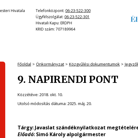
steri Hivatala
Telefonközpont:
06-23-522-300
Ügyfélszolgálat:
06-23-522-301
Hivatali Kapu: ERDPH
KRID szám: 707189964
Főoldal
Önkormányzat
Közgyűlési dokumentumok
Jegyző
9. NAPIRENDI PONT
Közzétéve:
2018. okt. 10.
Utolsó módosítás dátuma:
2025. máj. 20.
Tárgy: Javaslat szándéknyilatkozat megtételére 
Előadó
: Simó Károly alpolgármester