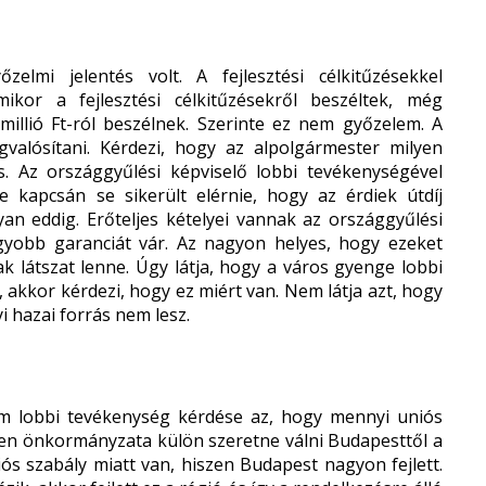
elmi jelentés volt. A fejlesztési célkitűzésekkel
kor a fejlesztési célkitűzésekről beszéltek, még
millió Ft-ról beszélnek. Szerinte ez nem győzelem. A
gvalósítani. Kérdezi, hogy az alpolgármester milyen
ás. Az országgyűlési képviselő lobbi tevékenységével
e kapcsán se sikerült elérnie, hogy az érdiek útdíj
an eddig. Erőteljes kételyei vannak az országgyűlési
agyobb garanciát vár. Az nagyon helyes, hogy ezeket
k látszat lenne. Úgy látja, hogy a város gyenge lobbi
 akkor kérdezi, hogy ez miért van. Nem látja azt, hogy
i hazai forrás nem lesz.
 lobbi tevékenység kérdése az, hogy mennyi uniós
den önkormányzata külön szeretne válni Budapesttől a
iós szabály miatt van, hiszen Budapest nagyon fejlett.