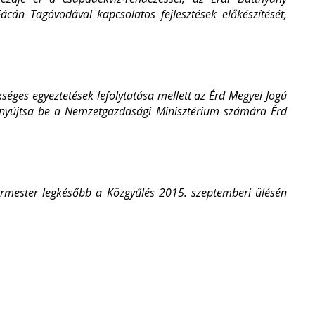
ácán Tagóvodával kapcsolatos fejlesztések előkészítését,
séges egyeztetések lefolytatása mellett az Érd Megyei Jogú
és nyújtsa be a Nemzetgazdasági Minisztérium számára Érd
gármester legkésőbb a Közgyűlés 2015. szeptemberi ülésén