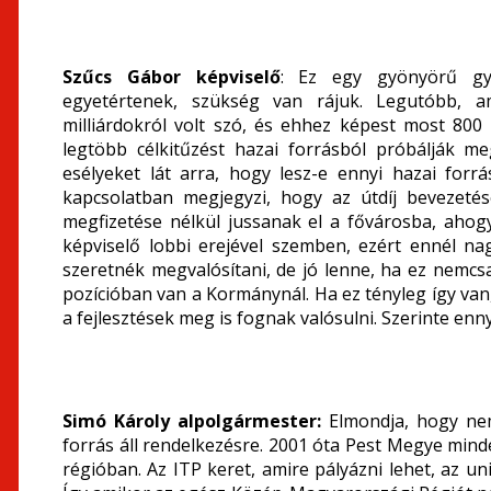
Szűcs Gábor képviselő
: Ez egy gyönyörű győz
egyetértenek, szükség van rájuk. Legutóbb, ami
milliárdokról volt szó, és ehhez képest most 800 
legtöbb célkitűzést hazai forrásból próbálják me
esélyeket lát arra, hogy lesz-e ennyi hazai forr
kapcsolatban megjegyzi, hogy az útdíj bevezetés
megfizetése nélkül jussanak el a fővárosba, ahogy
képviselő lobbi erejével szemben, ezért ennél n
szeretnék megvalósítani, de jó lenne, ha ez nemcsa
pozícióban van a Kormánynál. Ha ez tényleg így van,
a fejlesztések meg is fognak valósulni. Szerinte enny
Simó Károly alpolgármester:
Elmondja, hogy nem
forrás áll rendelkezésre. 2001 óta Pest Megye min
régióban. Az ITP keret, amire pályázni lehet, az un