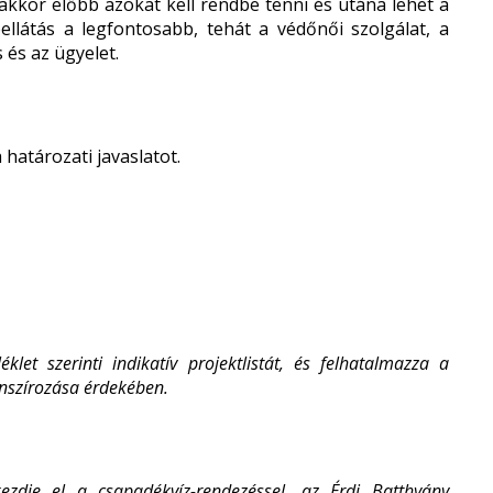
kkor előbb azokat kell rendbe tenni és utána lehet a
ellátás a legfontosabb, tehát a védőnői szolgálat, a
 és az ügyelet.
 határozati javaslatot.
let szerinti indikatív projektlistát, és felhatalmazza a
anszírozása érdekében.
ezdje el a csapadékvíz-rendezéssel, az Érdi Batthyány