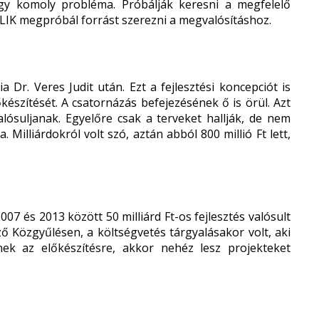
gy komoly probléma. Próbálják keresni a megfelelő
a KLIK megpróbál forrást szerezni a megvalósításhoz.
a Dr. Veres Judit után. Ezt a fejlesztési koncepciót is
készítését. A csatornázás befejezésének ő is örül. Azt
alósuljanak. Egyelőre csak a terveket hallják, de nem
Milliárdokról volt szó, aztán abból 800 millió Ft lett,
007 és 2013 között 50 milliárd Ft-os fejlesztés valósult
őző Közgyűlésen, a költségvetés tárgyalásakor volt, aki
nek az előkészítésre, akkor nehéz lesz projekteket