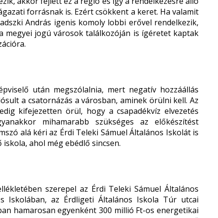
k, akkor fejlett ez a régió és így a rendelkezésre álló
gazati forrásnak is. Ezért csökkent a keret. Ha valamit
adszki András igenis komoly lobbi erővel rendelkezik,
a megyei jogú városok találkozóján is ígéretet kaptak
ációra.
pviselő után megszólalnia, mert negatív hozzáállás
ósult a csatornázás a városban, aminek örülni kell. Az
pedig kifejezetten örül, hogy a csapadékvíz elvezetés
gyanakkor mihamarabb szükséges az előkészítést
szó alá kéri az Érdi Teleki Sámuel Általános Iskolát is
ő iskola, ahol még ebédlő sincsen.
llékletében szerepel az Érdi Teleki Sámuel Általános
os Iskolában, az Érdligeti Általános Iskola Túr utcai
ában hamarosan egyenként 300 millió Ft-os energetikai