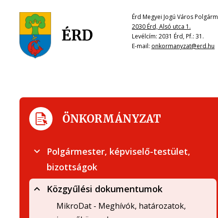
Érd Megyei Jogú Város Polgárme
2030 Érd, Alsó utca 1.
Levélcím: 2031 Érd, Pf.: 31.
E-mail:
onkormanyzat@erd.hu
ÖNKORMÁNYZAT
Polgármester, képviselő-testület,
bizottságok
Közgyűlési dokumentumok
MikroDat - Meghívók, határozatok,