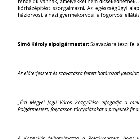
rendelők vannak, amelyekkel nem dicsekedhetnek, a
kórházépítést szorgalmazni. Az egészségügyi alap
háziorvosi, a házi gyermekorvosi, a fogorvosi ellátás
Simó Károly alpolgármester:
Szavazásra teszi fel a
Az előterjesztett és szavazásra feltett határozati javaslat:
„
Érd Megyei Jogú Város Közgyűlése elfogadja a mellék
Polgármestert, folytasson tárgyalásokat a projektek fin
A Közgyűlés felhatalmazza a Polgármestert, hogy k