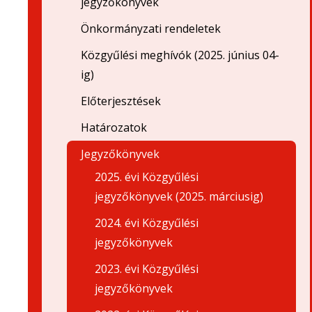
jegyzőkönyvek
Önkormányzati rendeletek
Közgyűlési meghívók (2025. június 04-
ig)
Előterjesztések
Határozatok
Jegyzőkönyvek
2025. évi Közgyűlési
jegyzőkönyvek (2025. márciusig)
2024. évi Közgyűlési
jegyzőkönyvek
2023. évi Közgyűlési
jegyzőkönyvek