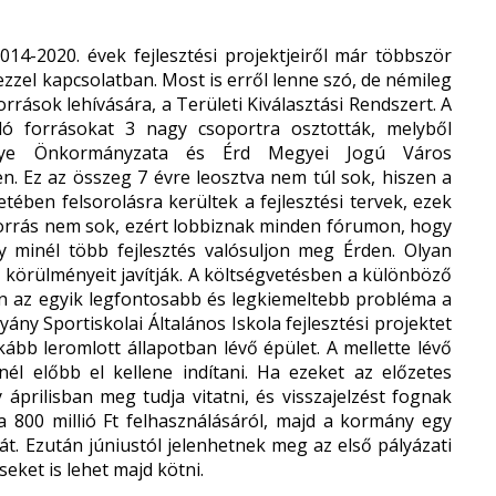
14-2020. évek fejlesztési projektjeiről már többször
ezzel kapcsolatban. Most is erről lenne szó, de némileg
források lehívására, a Területi Kiválasztási Rendszert. A
ó forrásokat 3 nagy csoportra osztották, melyből
gye Önkormányzata és Érd Megyei Jogú Város
n. Ez az összeg 7 évre leosztva nem túl sok, hiszen a
etében felsorolásra kerültek a fejlesztési tervek, ezek
 forrás nem sok, ezért lobbiznak minden fórumon, hogy
y minél több fejlesztés valósuljon meg Érden. Olyan
 körülményeit javítják. A költségvetésben a különböző
den az egyik legfontosabb és legkiemeltebb probléma a
ány Sportiskolai Általános Iskola fejlesztési projektet
inkább leromlott állapotban lévő épület. A mellette lévő
él előbb el kellene indítani. Ha ezeket az előzetes
áprilisban meg tudja vitatni, és visszajelzést fognak
a 800 millió Ft felhasználásáról, majd a kormány egy
át. Ezután júniustól jelenhetnek meg az első pályázati
ket is lehet majd kötni.