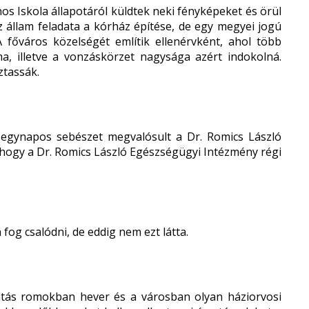
ános Iskola állapotáról küldtek neki fényképeket és örül
 az állam feladata a kórház építése, de egy megyei jogú
 főváros közelségét említik ellenérvként, ahol több
a, illetve a vonzáskörzet nagysága azért indokolná.
ztassák.
 egynapos sebészet megvalósult a Dr. Romics László
hogy a Dr. Romics László Egészségügyi Intézmény régi
 fog csalódni, de eddig nem ezt látta.
látás romokban hever és a városban olyan háziorvosi