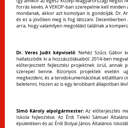
Így amikor az egész Közép-Magyarországi Régiót nézi
forrás kevés. A VEKOP-ban szerepelnie kell minden á
mondanak, akkor azt komolyan is gondolják. Dr. Ar
és ez a jövőben meg is fog látszani. Decemberben 
arra, hogy valamilyen megoldást találnak a kompenz
Dr. Veres Judit képviselő
: Nehéz Szűcs Gábor ké
hallatszódik ki a hozzászólásaiból. 2014-ben megval
előterjesztett fejlesztési projektnek örül, annak 
szerepel benne. Bizonyos projektek esetén u
megkezdeni, és a tervdokumentációkat előállítani cím
beletenni, hiszen az is egy lerobbant állapotban lév
Simó Károly alpolgármester:
Az előterjesztés me
Iskola fejlesztése. Az Érdi Teleki Sámuel Általán
épületében és az Érdi Bolyai János Általános Iskol