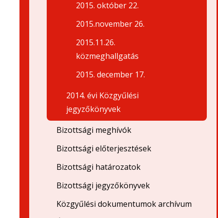
2015. október 22.
2015.november 26.
2015.11.26.
közmeghallgatás
2015. december 17.
2014. évi Közgyűlési
jegyzőkönyvek
Bizottsági meghívók
Bizottsági előterjesztések
Bizottsági határozatok
Bizottsági jegyzőkönyvek
Közgyűlési dokumentumok archívum