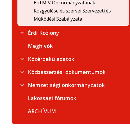
Érd MJV Önkormányzatának
Közgyűlése és szervei Szervezeti és
Működési Szabályzata
Érdi Közlöny
Meghívók
Közérdekű adatok
Közbeszerzési dokumentumok
Nemzetiségi önkormányzatok
Lakossági fórumok
ARCHÍVUM