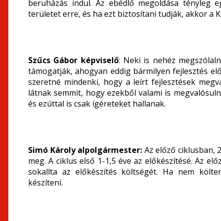
beruházás indul. Az ebédlő megoldása tényleg e
területet erre, és ha ezt biztosítani tudják, akkor 
Szűcs Gábor képviselő
: Neki is nehéz megszólalni
támogatják, ahogyan eddig bármilyen fejlesztés elő
szeretné mindenki, hogy a leírt fejlesztések megv
látnak semmit, hogy ezekből valami is megvalósulna. 
és ezúttal is csak ígéreteket hallanak.
Simó Károly alpolgármester:
Az előző ciklusban, 2
meg. A ciklus első 1-1,5 éve az előkészítésé. Az el
sokallta az előkészítés költségét. Ha nem költe
készíteni.