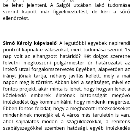
be lehet jelenteni. A Salgói utcában lakó tudomása
szerint kapott már figyelmeztetést, de kéri a sűrű
ellenőrzést.
Simó Károly képviselő
: A legutóbbi egyebek napirendi
pontról kapnak-e válaszokat, mert tudomása szerint 15
nap volt az elhangzott határidő? Két dolgot szeretne
felvetni: megköszöni polgármester úr határozatát az
Intéző utcai forgalomszervezés ügyében, alapvetően az
irányt jónak tartja, néhány javítás kellett, mely a mai
napon meg is történt. Abban kéri a segítséget, mivel ez
fontos projekt, akár minta is lehet, hogy hogyan lehet a
közlekedő emberek életének biztonságát megóvó
intézkedést úgy kommunikálni, hogy mindenki megértse.
Ebben fontos feladat, hogy a meghozott intézkedéseket
mindenkinek mondják el. A város más területén is van,
ahol sajnálatos módon a száguldozókkal, a renitens
szabályszegőkkel szemben hatósági, egyéb intézkedés