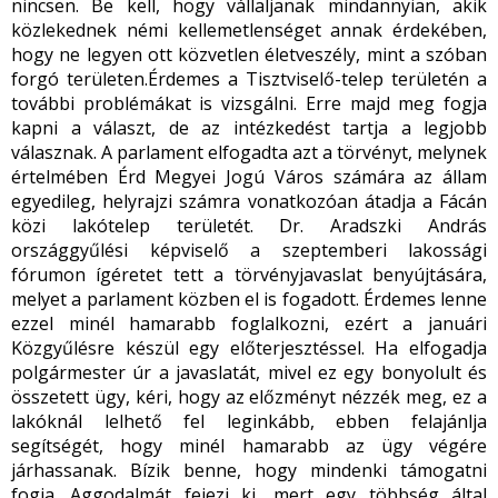
nincsen. Be kell, hogy vállaljanak mindannyian, akik
közlekednek némi kellemetlenséget annak érdekében,
hogy ne legyen ott közvetlen életveszély, mint a szóban
forgó területen.Érdemes a Tisztviselő-telep területén a
további problémákat is vizsgálni. Erre majd meg fogja
kapni a választ, de az intézkedést tartja a legjobb
válasznak. A parlament elfogadta azt a törvényt, melynek
értelmében Érd Megyei Jogú Város számára az állam
egyedileg, helyrajzi számra vonatkozóan átadja a Fácán
közi lakótelep területét. Dr. Aradszki András
országgyűlési képviselő a szeptemberi lakossági
fórumon ígéretet tett a törvényjavaslat benyújtására,
melyet a parlament közben el is fogadott. Érdemes lenne
ezzel minél hamarabb foglalkozni, ezért a januári
Közgyűlésre készül egy előterjesztéssel. Ha elfogadja
polgármester úr a javaslatát, mivel ez egy bonyolult és
összetett ügy, kéri, hogy az előzményt nézzék meg, ez a
lakóknál lelhető fel leginkább, ebben felajánlja
segítségét, hogy minél hamarabb az ügy végére
járhassanak. Bízik benne, hogy mindenki támogatni
fogja. Aggodalmát fejezi ki, mert egy többség által