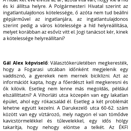
és ki állítsa helyre. A Polgármesteri Hivatal szerint az
ingatlantulajdonos kötelessége, ő azóta nem tud beállni
gépjárművel az ingatlanjára, az ingatlantulajdonos
szerint pedig a város kötelessége a híd helyreállítása,
melyet korábban az esővíz vitt el. Jogi tanácsot kér, kinek
a kötelessége helyreállítani?
Gál Alex képviselő
: Választókerületében megkeresték,
hogy a Fogarasi utcában időnként megjelenik egy
vaddisznó, a gyerekek nem mernek biciklizni. Azt az
információt kapta, hogy a főerdészt kell megkeresni és
ők kilövik. Esetleg nem lenne más megoldás, például
elszállíttatni? A Vihorláti utca közepén van egy lakatlan
épület, ahol egy rókacsalád él. Esetleg a két problémát
lehetne együtt kezelni. A Darukezelő utca 60-62. szám
között van egy víztározó, mely nagyon el van tömődve
kavicstörmelékkel és tűlevelekkel, egy idős hölgy
takarítja, hogy nehogy elöntse a telkét. Az ÉKFI