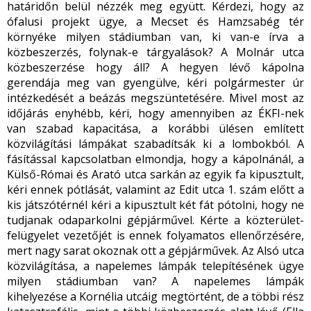
határidőn belül nézzék meg együtt. Kérdezi, hogy az
ófalusi projekt ügye, a Mecset és Hamzsabég tér
környéke milyen stádiumban van, ki van-e írva a
közbeszerzés, folynak-e tárgyalások? A Molnár utca
közbeszerzése hogy áll? A hegyen lévő kápolna
gerendája meg van gyengülve, kéri polgármester úr
intézkedését a beázás megszüntetésére. Mivel most az
időjárás enyhébb, kéri, hogy amennyiben az ÉKFI-nek
van szabad kapacitása, a korábbi ülésen említett
közvilágítási lámpákat szabadítsák ki a lombokból. A
fásítással kapcsolatban elmondja, hogy a kápolnánál, a
Külső-Római és Arató utca sarkán az egyik fa kipusztult,
kéri ennek pótlását, valamint az Edit utca 1. szám előtt a
kis játszótérnél kéri a kipusztult két fát pótolni, hogy ne
tudjanak odaparkolni gépjárművel. Kérte a közterület-
felügyelet vezetőjét is ennek folyamatos ellenőrzésére,
mert nagy sarat okoznak ott a gépjárművek. Az Alsó utca
közvilágítása, a napelemes lámpák telepítésének ügye
milyen stádiumban van? A napelemes lámpák
kihelyezése a Kornélia utcáig megtörtént, de a többi rész