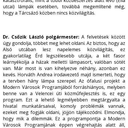
katasztrofális, mint a többi közbeszerzés alatt lévő (Ella
utcai) lámpák esetében, továbbá megemlítené még,
hogy a Tárcsázó közben nincs közvilágítás.
Dr. Csőzik László polgármester:
A felvetések között
úgy gondolja, többet meg lehet oldani. Az biztos, hogy az
Alsó utcában lesz napelemes közvilágítás, ez
gyakorlatilag Érd legszélesebb utcája, a két fasor
leárnyékolja a házak melletti lámpasort, valóban sötét
van. Már most is van kihelyezve néhány, azonban ez
kevés. Horváth Andrea irodavezető majd ismerteti, hogy
a tervben hány lámpa szerepel. Az ófalusi projekt a
Modern Városok Programjából forráshiányos, melyben
benne van a Velencei úti közműfejlesztés is, ez egy
program. Ezt a lehető legmélyebben megtárgyalta a
hivatal munkatársaival, komoly problémák vannak,
ezeket meg fogják oldani, jöjjön tájékozódni. Elmondja,
hogy mik a dilemmák. Ez a programpontja a Modern
Városok Programjának éppen végrehajtás alatt áll,