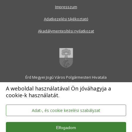
Impresszum
Adatkezelési tájékoztató
Akadálymentesítési nyilatkozat
Érd Megyei Jogú Város Polgármesteri Hivatala
2030 Érd, Alsó utca 1.
A weboldal használatával Ön jóváhagyja a
Levélcím: 2031 Érd, Pf.: 31
cookie-k használatát.
E-mail:
onkormanyzat@erd.hu
Telefonközpont:
06-23-522-300
Ügyfélszolgálat:
06-23-522-301
Adat-, és cookie kezelési szabályzat
Hivatali Kapu: ERDPH
KRID szám: 707189964
Elfogadom