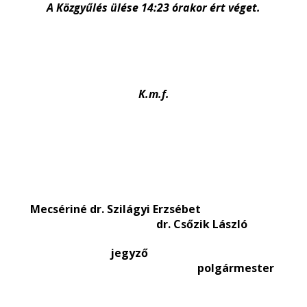
A Közgyűlés ülése 14:23 órakor ért véget.
K.m.f.
Mecsériné dr. Szilágyi Erzsébet
dr. Csőzik László
jegyző
polgármester