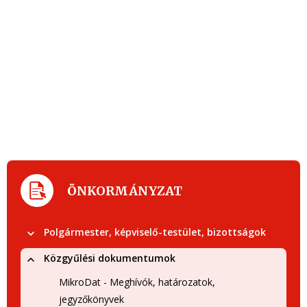
ÖNKORMÁNYZAT
Polgármester, képviselő-testület, bizottságok
Közgyűlési dokumentumok
MikroDat - Meghívók, határozatok,
jegyzőkönyvek