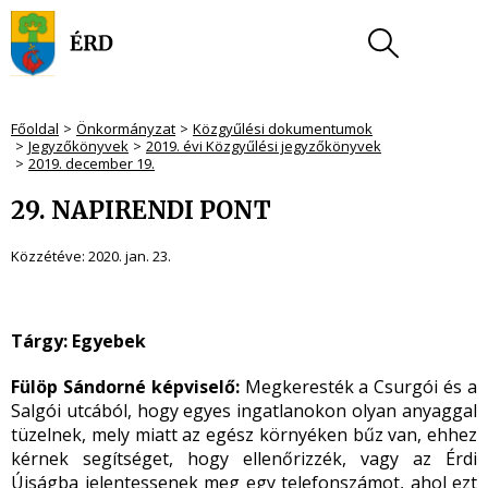
Főoldal
Önkormányzat
Közgyűlési dokumentumok
Jegyzőkönyvek
2019. évi Közgyűlési jegyzőkönyvek
2019. december 19.
29. NAPIRENDI PONT
Közzétéve:
2020. jan. 23.
Tárgy: Egyebek
Fülöp Sándorné képviselő:
Megkeresték a Csurgói és a
Salgói utcából, hogy egyes ingatlanokon olyan anyaggal
tüzelnek, mely miatt az egész környéken bűz van, ehhez
kérnek segítséget, hogy ellenőrizzék, vagy az Érdi
Újságba jelentessenek meg egy telefonszámot, ahol ezt