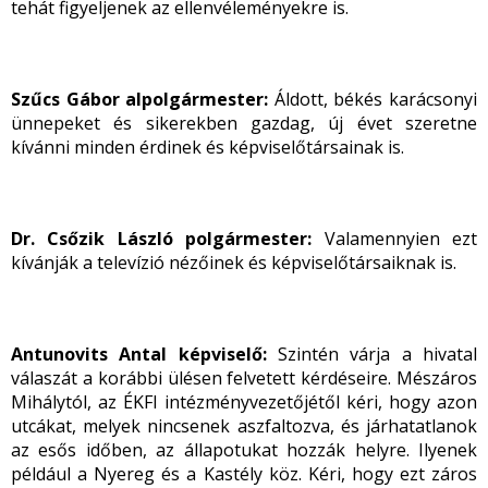
tehát figyeljenek az ellenvéleményekre is.
Szűcs Gábor alpolgármester:
Áldott, békés karácsonyi
ünnepeket és sikerekben gazdag, új évet szeretne
kívánni minden érdinek és képviselőtársainak is.
Dr. Csőzik László polgármester:
Valamennyien ezt
kívánják a televízió nézőinek és képviselőtársaiknak is.
Antunovits Antal képviselő:
Szintén várja a hivatal
válaszát a korábbi ülésen felvetett kérdéseire. Mészáros
Mihálytól, az ÉKFI intézményvezetőjétől kéri, hogy azon
utcákat, melyek nincsenek aszfaltozva, és járhatatlanok
az esős időben, az állapotukat hozzák helyre. Ilyenek
például a Nyereg és a Kastély köz. Kéri, hogy ezt záros