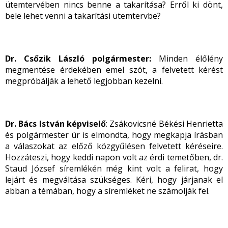
ütemtervében nincs benne a takarítása? Erről ki dönt,
bele lehet venni a takarítási ütemtervbe?
Dr. Csőzik László polgármester:
Minden élőlény
megmentése érdekében emel szót, a felvetett kérést
megpróbálják a lehető legjobban kezelni.
Dr. Bács István képviselő
: Zsákovicsné Békési Henrietta
és polgármester úr is elmondta, hogy megkapja írásban
a válaszokat az előző közgyűlésen felvetett kéréseire.
Hozzáteszi, hogy keddi napon volt az érdi temetőben, dr.
Staud József síremlékén még kint volt a felirat, hogy
lejárt és megváltása szükséges. Kéri, hogy járjanak el
abban a témában, hogy a síremléket ne számolják fel.