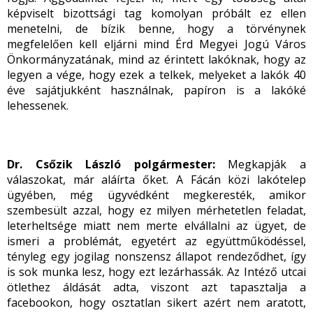
képviselt bizottsági tag komolyan próbált ez ellen
menetelni, de bízik benne, hogy a törvénynek
megfelelően kell eljárni mind Érd Megyei Jogú Város
Önkormányzatának, mind az érintett lakóknak, hogy az
legyen a vége, hogy ezek a telkek, melyeket a lakók 40
éve sajátjukként használnak, papíron is a lakóké
lehessenek.
Dr. Csőzik László polgármester:
Megkapják a
válaszokat, már aláírta őket. A Fácán közi lakótelep
ügyében, még ügyvédként megkeresték, amikor
szembesült azzal, hogy ez milyen mérhetetlen feladat,
leterheltsége miatt nem merte elvállalni az ügyet, de
ismeri a problémát, egyetért az együttműködéssel,
tényleg egy jogilag nonszensz állapot rendeződhet, így
is sok munka lesz, hogy ezt lezárhassák. Az Intéző utcai
ötlethez áldását adta, viszont azt tapasztalja a
facebookon, hogy osztatlan sikert azért nem aratott,