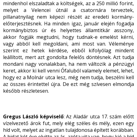
mindenhol elszaladtak a költségek, az a 250 millió forint,
melyet a Velencei útnál a csatornára terveztek,
pillanatnyilag nem képezi részét az eredeti kormány-
előterjesztésnek. Ha minden igaz, január elején fogadja
kormánybiztos úr és helyettes államtitkár asszony,
akkor fogják megtudni, hogy tudnak-e emelést kérni,
vagy abból kell megoldani, ami most van. Véleménye
szerint ez hetek kérdése, ebből kifolyólag mindent
leállított, mert azt gondolta felelős döntésnek. Azt tudja
mondani nagy vonalakban, ha nem változik a pénzügyi
keret, akkor ki kell venni Ófaluból valamely elemet, lehet,
hogy ez a Molnár utca lesz, még nem tudja, beszélni kell
az összes érintettel újra. De ezt még szívesen elmondja
később részletesen.
Gregus László képviselő
: Az Aladár utca 17. szám előtt
vízelvezető árok fut, mely elég széles és mély, ezen egy
híd volt, melyet az ingatlan tulajdonosa épített korábban.
A hidat két éve elvitte az ár, azóta vita van, hogy kié a híd