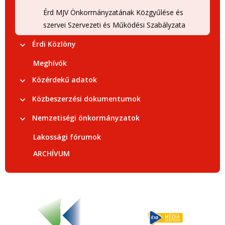
Érd MJV Önkormányzatának Közgyűlése és
szervei Szervezeti és Működési Szabályzata
Érdi Közlöny
Meghívók
Közérdekű adatok
Közbeszerzési dokumentumok
Nemzetiségi önkormányzatok
Lakossági fórumok
ARCHÍVUM