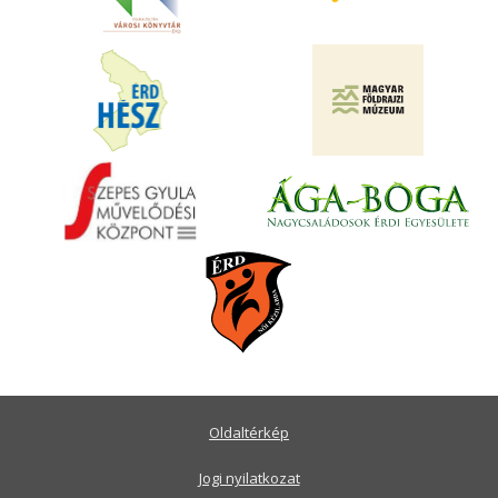
Oldaltérkép
Jogi nyilatkozat